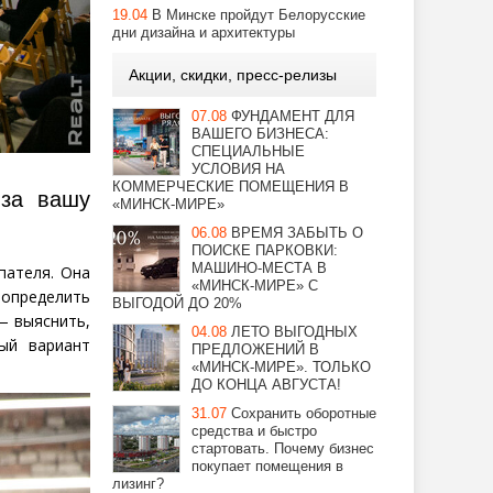
19.04
В Минске пройдут Белорусские
дни дизайна и архитектуры
Акции, скидки, пресс-релизы
07.08
ФУНДАМЕНТ ДЛЯ
ВАШЕГО БИЗНЕСА:
СПЕЦИАЛЬНЫЕ
УСЛОВИЯ НА
КОММЕРЧЕСКИЕ ПОМЕЩЕНИЯ В
 за вашу
«МИНСК-МИРЕ»
06.08
ВРЕМЯ ЗАБЫТЬ О
ПОИСКЕ ПАРКОВКИ:
МАШИНО-МЕСТА В
пателя. Она
«МИНСК-МИРЕ» С
определить
ВЫГОДОЙ ДО 20%
— выяснить,
04.08
ЛЕТО ВЫГОДНЫХ
ый вариант
ПРЕДЛОЖЕНИЙ В
«МИНСК-МИРЕ». ТОЛЬКО
ДО КОНЦА АВГУСТА!
31.07
Сохранить оборотные
средства и быстро
стартовать. Почему бизнес
покупает помещения в
лизинг?