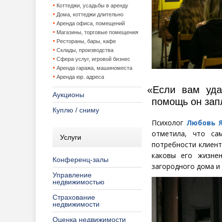
Коттеджи, усадьбы в аренду
Дома, коттеджи длительно
Аренда офиса, помещений
Магазины, торговые помещения
Рестораны, бары, кафе
Склады, производства
Сфера услуг, игровой бизнес
Аренда гаража, машиноместа
Аренда юр. адреса
«
Если вам уда
Аукционы
помощь он зап
Куплю / сниму
Психолог
Любовь 
отметила, что са
Услуги
потребности клиент
каковы его жизне
Конференц-залы
загородного дома и 
Управление
недвижимостью
Страхование
недвижимости
Оценка недвижимости