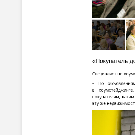
«Покупатель до
Специалист по хоу
− По объявлениям
в хоумстейджинге
покупателям, каки
эту же недвижимост