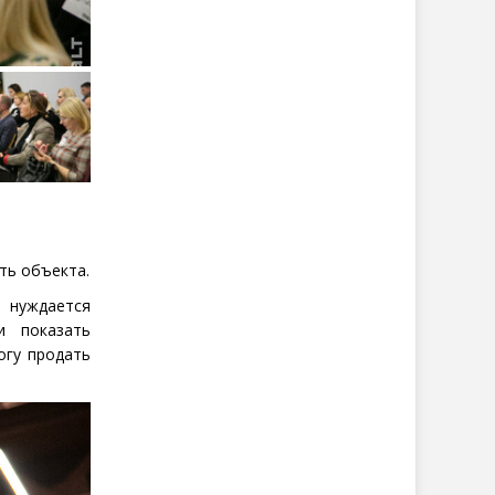
ть объекта.
 нуждается
и показать
огу продать