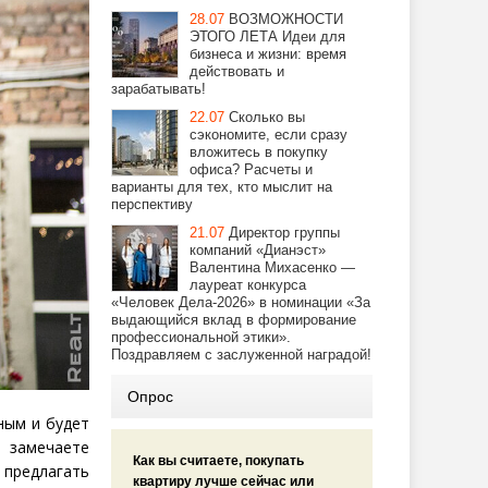
28.07
ВОЗМОЖНОСТИ
ЭТОГО ЛЕТА Идеи для
бизнеса и жизни: время
действовать и
зарабатывать!
22.07
Сколько вы
сэкономите, если сразу
вложитесь в покупку
офиса? Расчеты и
варианты для тех, кто мыслит на
перспективу
21.07
Директор группы
компаний «Дианэст»
Валентина Михасенко —
лауреат конкурса
«Человек Дела-2026» в номинации «За
выдающийся вклад в формирование
профессиональной этики».
Поздравляем с заслуженной наградой!
Опрос
ным и будет
 замечаете
Как вы считаете, покупать
 предлагать
квартиру лучше сейчас или