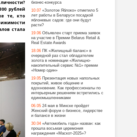
 личности?
бизнес-конкурса
300 рублей
10.07
«Золотое Яблоко» отметило 5
е те, кто
лет работы в Беларуси посадкой
яблоневых садов: где они будут
вижимости
расти?
алов стала
19.06
Объявлен старт приема заявок
на участие в Премии Belarus Retail &
Real Estate Awards
18.06
ПК «Жилищный баланс» в
очередной раз стал обладателем
золота в номинации «Жилищно-
накопительный сервис №1» премии
«Номер один»
19.05
Презентация новых напольных
покрытий, живое общение и
вдохновение. Как профессионалы по
интерьерным решениям встретились с
единомышленниками
06.05
24 мая в Минске пройдет
Женский форум о бизнесе, лидерстве
и балансе в жизни
30.04
«Автомобиль года» назван: как
прошла восьмая церемония
награждения «Маскот-2025»?