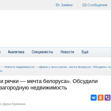
Заявки
Сообщения
я
Аналитика
Специалисты
Новости
Ещё
и
—
Новости недвижимости
—
«Домик у леса и речки - мечта белоруса». Обсудили с э
ть
 и речки — мечта белоруса». Обсудили
 загородную недвижимость
то Дарья Бурякина