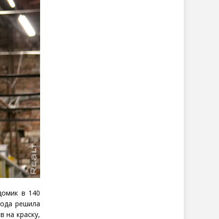
домик в 140
года решила
в на краску,