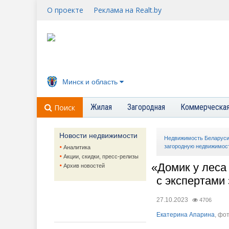
О проекте
Реклама на Realt.by
Минск и область
Жилая
Загородная
Коммерческа
Поиск
Новости недвижимости
Недвижимость Беларус
загородную недвижимос
Аналитика
Акции, скидки, пресс-релизы
«
Домик у леса
Архив новостей
с экспертами
27.10.2023
4706
Екатерина Апарина
, фо