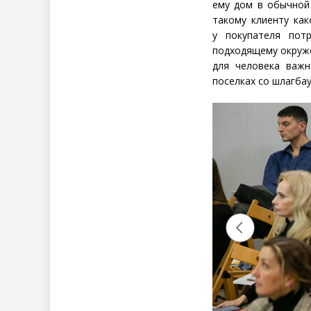
ему дом в обычной 
такому клиенту ка
у покупателя пот
подходящему окруже
для человека важн
поселках со шлагба