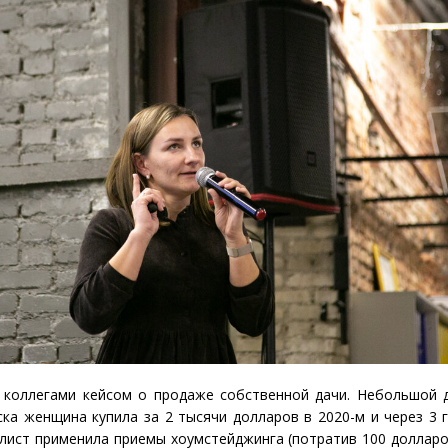
с коллегами кейсом о продаже собственной дачи. Небольшой 
ка женщина купила за 2 тысячи долларов в 2020-м и через 3 
алист применила приемы хоумстейджинга
(
потратив 100 долларо