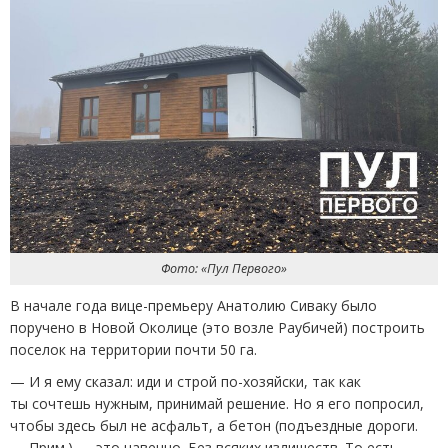
Фото: «Пул Первого»
В начале года вице-премьеру Анатолию Сиваку было
поручено в Новой Околице
(
это возле Раубичей) построить
поселок на территории почти 50 га.
— И я ему сказал: иди и строй по-хозяйски, так как
ты сочтешь нужным, принимай решение. Но я его попросил,
чтобы здесь был не асфальт, а бетон
(
подъездные дороги.
— Прим.) — это навечно. Без всяких излишеств. То есть