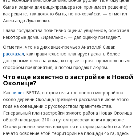
это экономия миллионов-миллионов рублей. Поэтому цель
была и задача для вице-премьера
(
он принимает решение):
как решите, так должно быть, но по-хозяйски, — отметил
Александр Лукашенко.
Глава государства позитивно оценил увиденное, осмотрел
некоторые дома. «Идеально», — дал оценку президент.
Отметим, что на днях вице-премьер Анатолий Сивак
рассказал
, как правительство планирует делать более
доступными цены на дома, которые строят промышленным
способом предприятия, а потом продают людям.
Что еще известно о застройке в Новой
Околице?
Как
пишет
БЕЛТА, в строительстве нового микрорайона
около деревни Околица Президент рассказал в июне этого
года на совещании с руководством правительства.
Генеральный план застройки жилого района Новая Околица
общей площадью 210 га путем присоединения к деревне
Околица новых земель находится в стадии разработки. Уже
начато освоение этой территории на площади 46 га, здесь