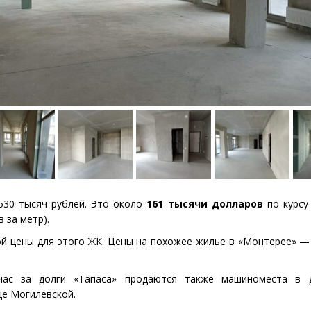
530 тысяч рублей. Это около
161 тысячи долларов
по курсу
 за метр).
й цены для этого ЖК. Цены на похожее жилье в «Монтерее» —
час за долги
«
Тапаса» продаются также машиноместа в 
це Могилевской.