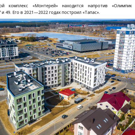
ой комплекс
«
Монтерей» находится напротив
«
Олимпик
7 и 49. Его в 2021—2022 годах построил
«
Тапас».