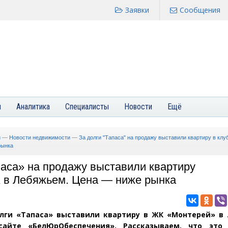
Заявки
Сообщения
я
Аналитика
Специалисты
Новости
Ещё
и
—
Новости недвижимости
—
За долги "Тапаса" на продажу выставили квартиру в кл
рынка
аса» на продажу выставили квартиру
 в Лебяжьем. Цена — ниже рынка
лги
«
Тапаса» выставили квартиру в ЖК «Монтерей» в
айте
«
БелЮрОбеспечения». Рассказываем, что это