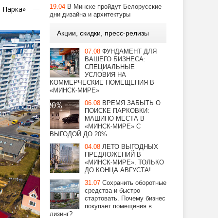
19.04
В Минске пройдут Белорусские
 Парка» —
дни дизайна и архитектуры
Акции, скидки, пресс-релизы
07.08
ФУНДАМЕНТ ДЛЯ
ВАШЕГО БИЗНЕСА:
СПЕЦИАЛЬНЫЕ
УСЛОВИЯ НА
КОММЕРЧЕСКИЕ ПОМЕЩЕНИЯ В
«МИНСК-МИРЕ»
06.08
ВРЕМЯ ЗАБЫТЬ О
ПОИСКЕ ПАРКОВКИ:
МАШИНО-МЕСТА В
«МИНСК-МИРЕ» С
ВЫГОДОЙ ДО 20%
04.08
ЛЕТО ВЫГОДНЫХ
ПРЕДЛОЖЕНИЙ В
«МИНСК-МИРЕ». ТОЛЬКО
ДО КОНЦА АВГУСТА!
31.07
Сохранить оборотные
средства и быстро
стартовать. Почему бизнес
покупает помещения в
лизинг?