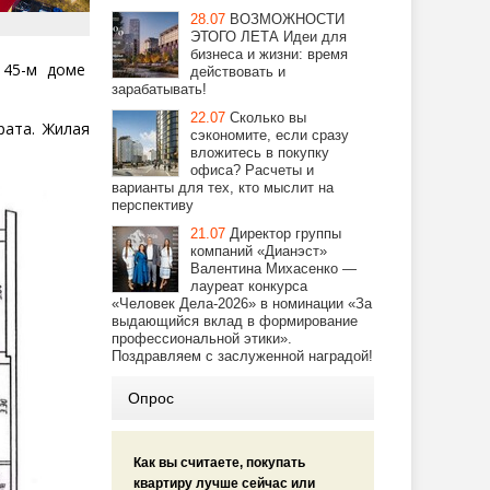
28.07
ВОЗМОЖНОСТИ
ЭТОГО ЛЕТА Идеи для
бизнеса и жизни: время
 45-м доме
действовать и
зарабатывать!
22.07
Сколько вы
рата. Жилая
сэкономите, если сразу
вложитесь в покупку
офиса? Расчеты и
варианты для тех, кто мыслит на
перспективу
21.07
Директор группы
компаний «Дианэст»
Валентина Михасенко —
лауреат конкурса
«Человек Дела-2026» в номинации «За
выдающийся вклад в формирование
профессиональной этики».
Поздравляем с заслуженной наградой!
Опрос
Как вы считаете, покупать
квартиру лучше сейчас или