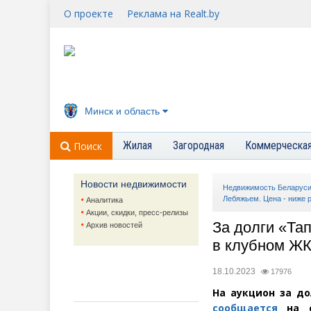
О проекте
Реклама на Realt.by
Минск и область
Жилая
Загородная
Коммерческа
Поиск
Новости недвижимости
Недвижимость Беларус
Лебяжьем. Цена - ниже 
Аналитика
Акции, скидки, пресс-релизы
За долги
«
Тап
Архив новостей
в клубном ЖК
18.10.2023
17976
На аукцион за до
сообщается
на с