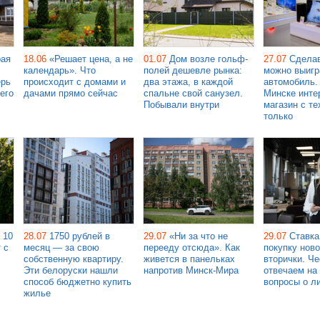
рая
18.06
«Решает цена, а не
01.07
Дом возле гольф-
27.07
Сделав
календарь». Что
полей дешевле рынка:
можно выигр
ерь
происходит с домами и
два этажа, в каждой
автомобиль.
его
дачами прямо сейчас
спальне свой санузел.
Минске инте
Побывали внутри
магазин с те
только
 10
28.07
1750 рублей в
29.07
«Ни за что не
29.07
Ставка
 с
месяц — за свою
перееду отсюда». Как
покупку ново
собственную квартиру.
живется в панельках
вторички. Че
Эти белоруски нашли
напротив Минск-Мира
отвечаем на
способ бюджетно купить
вопросы о л
жилье