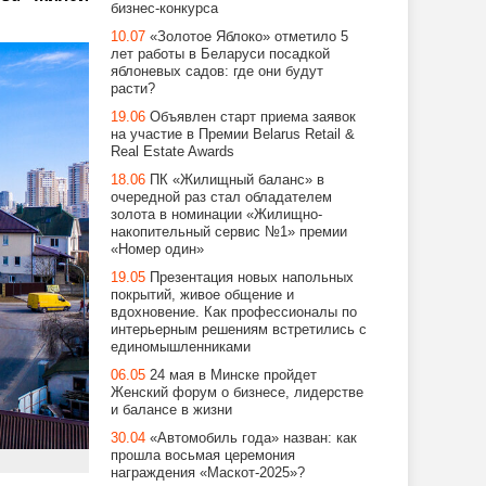
бизнес-конкурса
10.07
«Золотое Яблоко» отметило 5
лет работы в Беларуси посадкой
яблоневых садов: где они будут
расти?
19.06
Объявлен старт приема заявок
на участие в Премии Belarus Retail &
Real Estate Awards
18.06
ПК «Жилищный баланс» в
очередной раз стал обладателем
золота в номинации «Жилищно-
накопительный сервис №1» премии
«Номер один»
19.05
Презентация новых напольных
покрытий, живое общение и
вдохновение. Как профессионалы по
интерьерным решениям встретились с
единомышленниками
06.05
24 мая в Минске пройдет
Женский форум о бизнесе, лидерстве
и балансе в жизни
30.04
«Автомобиль года» назван: как
прошла восьмая церемония
награждения «Маскот-2025»?