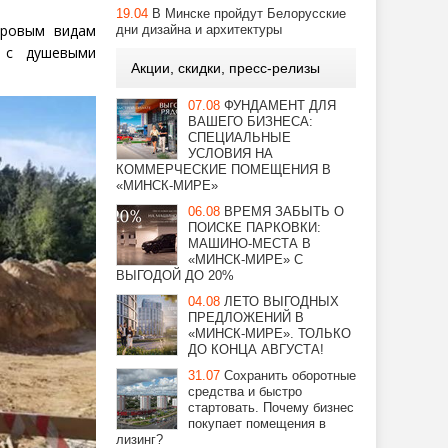
19.04
В Минске пройдут Белорусские
гровым видам
дни дизайна и архитектуры
и с душевыми
Акции, скидки, пресс-релизы
07.08
ФУНДАМЕНТ ДЛЯ
ВАШЕГО БИЗНЕСА:
СПЕЦИАЛЬНЫЕ
УСЛОВИЯ НА
КОММЕРЧЕСКИЕ ПОМЕЩЕНИЯ В
«МИНСК-МИРЕ»
06.08
ВРЕМЯ ЗАБЫТЬ О
ПОИСКЕ ПАРКОВКИ:
МАШИНО-МЕСТА В
«МИНСК-МИРЕ» С
ВЫГОДОЙ ДО 20%
04.08
ЛЕТО ВЫГОДНЫХ
ПРЕДЛОЖЕНИЙ В
«МИНСК-МИРЕ». ТОЛЬКО
ДО КОНЦА АВГУСТА!
31.07
Сохранить оборотные
средства и быстро
стартовать. Почему бизнес
покупает помещения в
лизинг?