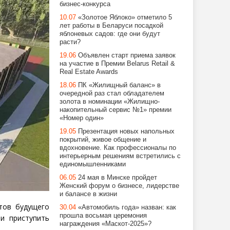
бизнес-конкурса
10.07
«Золотое Яблоко» отметило 5
лет работы в Беларуси посадкой
яблоневых садов: где они будут
расти?
19.06
Объявлен старт приема заявок
на участие в Премии Belarus Retail &
Real Estate Awards
18.06
ПК «Жилищный баланс» в
очередной раз стал обладателем
золота в номинации «Жилищно-
накопительный сервис №1» премии
«Номер один»
19.05
Презентация новых напольных
покрытий, живое общение и
вдохновение. Как профессионалы по
интерьерным решениям встретились с
единомышленниками
06.05
24 мая в Минске пройдет
Женский форум о бизнесе, лидерстве
и балансе в жизни
тов будущего
30.04
«Автомобиль года» назван: как
прошла восьмая церемония
и приступить
награждения «Маскот-2025»?