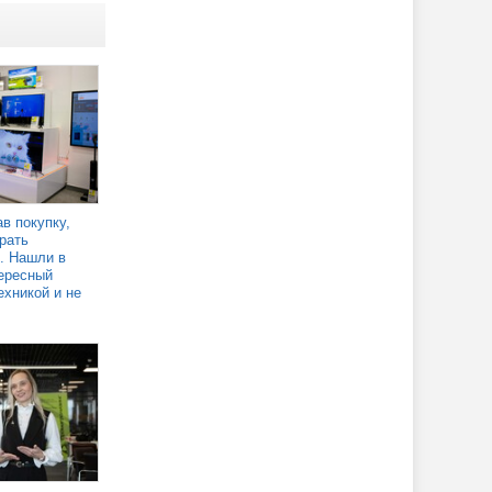
в покупку,
рать
. Нашли в
ересный
ехникой и не