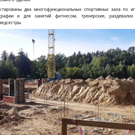
ктированы два многофункциональных спортивных зала по и
графии и для занятий фитнесом, тренерские, раздевалк
медсестры.