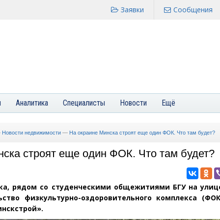
Заявки
Сообщения
я
Аналитика
Специалисты
Новости
Ещё
—
Новости недвижимости
—
На окраине Минска строят еще один ФОК. Что там будет?
нска строят еще один ФОК. Что там будет?
ка, рядом со студенческими общежитиями БГУ на улице
ьство физкультурно-оздоровительного комплекса
(
ФОК
нскстрой».