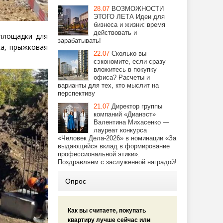
28.07
ВОЗМОЖНОСТИ
ЭТОГО ЛЕТА Идеи для
бизнеса и жизни: время
действовать и
площадки для
зарабатывать!
ка, прыжковая
22.07
Сколько вы
сэкономите, если сразу
вложитесь в покупку
офиса? Расчеты и
варианты для тех, кто мыслит на
перспективу
21.07
Директор группы
компаний «Дианэст»
Валентина Михасенко —
лауреат конкурса
«Человек Дела-2026» в номинации «За
выдающийся вклад в формирование
профессиональной этики».
Поздравляем с заслуженной наградой!
Опрос
Как вы считаете, покупать
квартиру лучше сейчас или