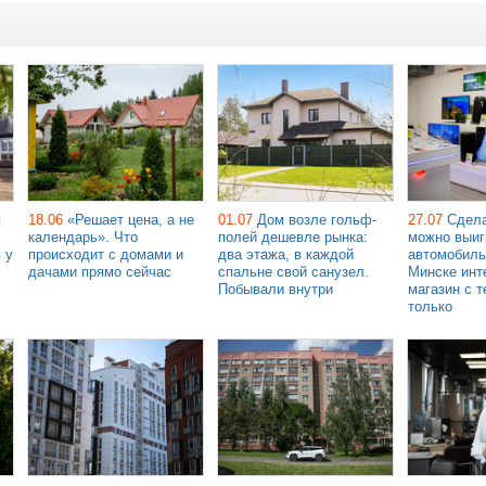
я
18.06
«Решает цена, а не
01.07
Дом возле гольф-
27.07
Сдела
календарь». Что
полей дешевле рынка:
можно выиг
 у
происходит с домами и
два этажа, в каждой
автомобиль
дачами прямо сейчас
спальне свой санузел.
Минске инт
Побывали внутри
магазин с т
только