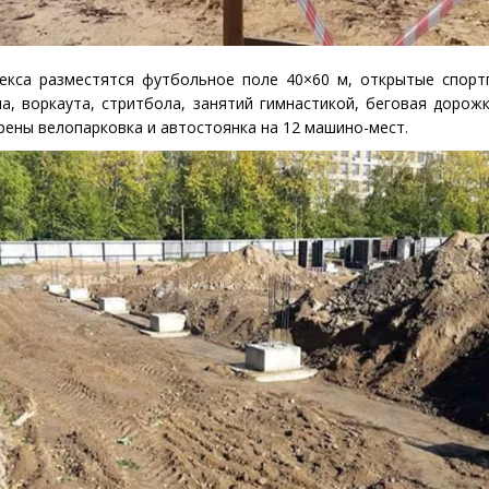
екса разместятся футбольное поле 40×60 м, открытые спорт
а, воркаута, стритбола, занятий гимнастикой, беговая дорож
рены велопарковка и автостоянка на 12 машино-мест.