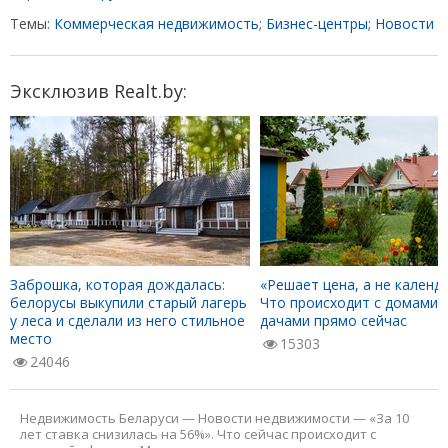
Темы:
Коммерческая недвижимость
;
Бизнес-центры
;
Новости
Эксклюзив Realt.by:
Заброшка, которая дождалась:
«Решает цена, а не календа
белорусы выкупили старый лагерь
Что происходит с домами 
у леса и сделали из него стильное
дачами прямо сейчас
место
15303
24046
Недвижимость Беларуси
—
Новости недвижимости
—
«За 10
лет ставка снизилась на 56%». Что сейчас происходит с