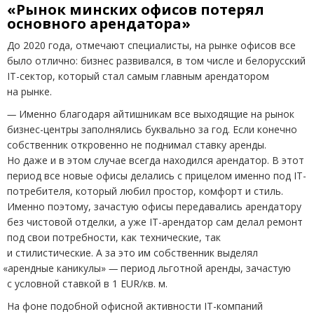
«Рынок минских офисов потерял
основного арендатора»
До 2020 года, отмечают специалисты, на рынке офисов все
было отлично: бизнес развивался, в том числе и белорусский
IT-сектор, который стал самым главным арендатором
на рынке.
—
Именно благодаря айтишникам все выходящие на рынок
бизнес-центры заполнялись буквально за год. Если конечно
собственник откровенно не поднимал ставку аренды.
Но даже и в этом случае всегда находился арендатор. В этот
период все новые офисы делались с прицелом именно под IT-
потребителя, который любил простор, комфорт и стиль.
Именно поэтому, зачастую офисы передавались арендатору
без чистовой отделки, а уже IT-арендатор сам делал ремонт
под свои потребности, как технические, так
и стилистические. А за это им собственник выделял
«
арендные каникулы»
—
период льготной аренды, зачастую
с условной ставкой в 1 EUR/кв. м.
На фоне подобной офисной активности IT-компаний