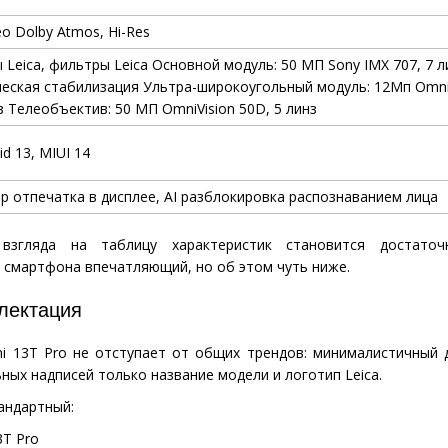
ео
Dolby Atmos, Hi-Res
ы
Leica
, фильтры
Leica
Основной модуль: 50 МП
Sony
IMX
707, 7 л
еская стабилизация
Ультра-широкоугольный модуль: 12Мп
Omni
з
Телеобъектив: 50 МП
OmniVision
50
D
, 5 линз
id 13
,
MIUI 14
р отпечатка в дисплее,
AI
разблокировка распознаванием лица
взгляда на таблицу характеристик становится достато
 смартфона впечатляющий, но об этом чуть ниже.
лектация
i 13T Pro не отступает от общих трендов: минималистичный 
ных надписей только название модели и логотип Leica.
андартный:
3
T
Pro