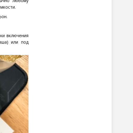
вычно любому
омкости.
фон.
пки включения
вша) или под