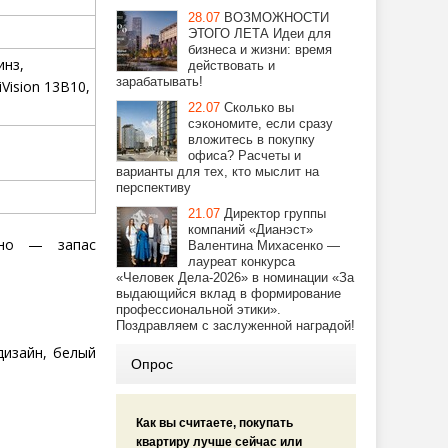
28.07
ВОЗМОЖНОСТИ
ЭТОГО ЛЕТА Идеи для
бизнеса и жизни: время
инз,
действовать и
зарабатывать!
Vision
13
B
10,
22.07
Сколько вы
сэкономите, если сразу
вложитесь в покупку
офиса? Расчеты и
варианты для тех, кто мыслит на
перспективу
21.07
Директор группы
компаний «Дианэст»
чно — запас
Валентина Михасенко —
лауреат конкурса
«Человек Дела-2026» в номинации «За
выдающийся вклад в формирование
профессиональной этики».
Поздравляем с заслуженной наградой!
дизайн, белый
Опрос
Как вы считаете, покупать
квартиру лучше сейчас или