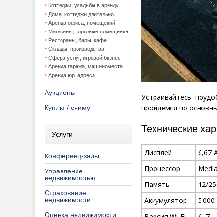
Коттеджи, усадьбы в аренду
Дома, коттеджи длительно
Аренда офиса, помещений
Магазины, торговые помещения
Рестораны, бары, кафе
Склады, производства
Сфера услуг, игровой бизнес
Аренда гаража, машиноместа
Аренда юр. адреса
Аукционы
Устраивайтесь поудо
пройдемся по основны
Куплю / сниму
Технические хар
Услуги
Дисплей
6,67
Конференц-залы
Процессор
Media
Управление
недвижимостью
Память
12/25
Страхование
недвижимости
Аккумулятор
5 000
Оценка недвижимости
Версия
Wi-Fi
6
, 7