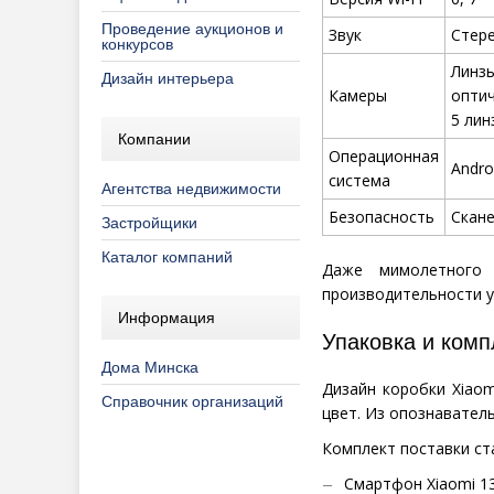
Проведение аукционов и
Звук
Стер
конкурсов
Линз
Дизайн интерьера
Камеры
оптич
5 лин
Компании
Операционная
Andro
система
Агентства недвижимости
Безопасность
Скане
Застройщики
Каталог компаний
Даже мимолетного 
производительности у
Информация
Упаковка и комп
Дома Минска
Дизайн коробки Xiaom
Справочник организаций
цвет. Из опознаватель
Комплект поставки ст
Смартфон
Xiaomi
1