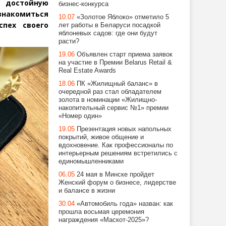
 достойную
бизнес-конкурса
знакомиться
10.07
«Золотое Яблоко» отметило 5
спех своего
лет работы в Беларуси посадкой
яблоневых садов: где они будут
расти?
19.06
Объявлен старт приема заявок
на участие в Премии Belarus Retail &
Real Estate Awards
18.06
ПК «Жилищный баланс» в
очередной раз стал обладателем
золота в номинации «Жилищно-
накопительный сервис №1» премии
«Номер один»
19.05
Презентация новых напольных
покрытий, живое общение и
вдохновение. Как профессионалы по
интерьерным решениям встретились с
единомышленниками
06.05
24 мая в Минске пройдет
Женский форум о бизнесе, лидерстве
и балансе в жизни
30.04
«Автомобиль года» назван: как
прошла восьмая церемония
награждения «Маскот-2025»?