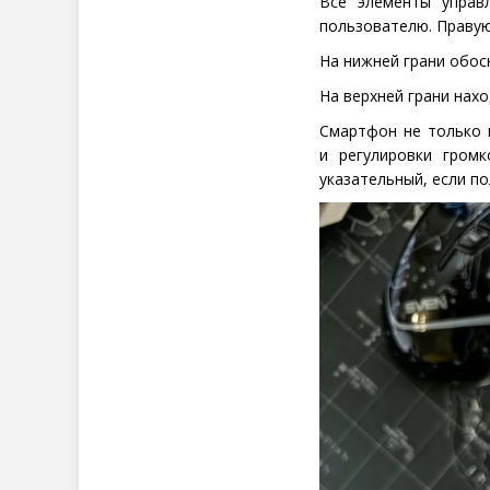
Все элементы управ
пользователю. Правую
На нижней грани обосн
На верхней грани нах
Смартфон не только 
и регулировки гром
указательный, если п