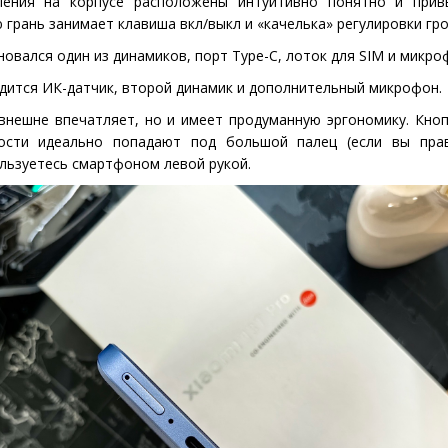
ления на корпусе расположены интуитивно понятно и при
 грань занимает клавиша вкл/выкл и «качелька» регулировки гр
овался один из динамиков, порт Type-C, лоток для SIM и микро
одится ИК-датчик, второй динамик и дополнительный микрофон.
внешне впечатляет, но и имеет продуманную эргономику. Кно
кости идеально попадают под большой палец
(
если вы пра
ользуетесь смартфоном левой рукой.