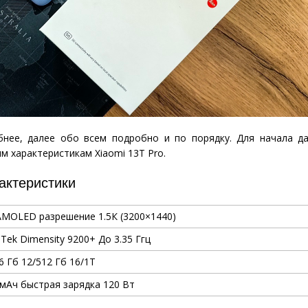
бнее, далее обо всем подробно и по порядку. Для начала д
м характеристикам Xiaomi 13T Pro.
актеристики
AMOLED
разрешение 1.5К
(
3200×1440)
Tek Dimensity 9200+ До 3.35 Ггц
6 Гб
12/512 Гб
16/1Т
 мАч быстрая зарядка 120 Вт