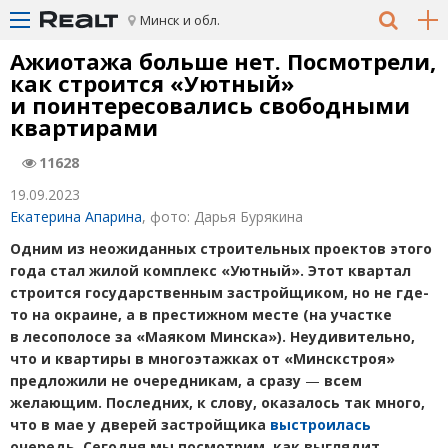
Минск и обл.
Ажиотажа больше нет. Посмотрели,
как строится
«
Уютный»
и поинтересовались свободными
квартирами
11628
19.09.2023
Екатерина Апарина
, фото: Дарья Бурякина
Одним из неожиданных строительных проектов этого
года стал жилой комплекс
«
Уютный». Этот квартал
строится
государственным застройщиком, но не где-
то на окраине, а
в престижном месте
(
на участке
в лесополосе за «Маяком Минска»). Неудивительно,
что и квартиры в многоэтажках от
«Минскстроя»
предложили
не очередникам, а сразу
—
всем
желающим.
Последних, к слову, оказалось так много,
что в мае у дверей застройщика
выстроилась
очередь. Сегодня мы посмотрим, как выглядит