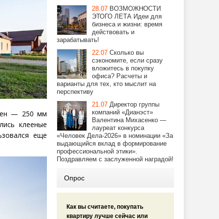
28.07
ВОЗМОЖНОСТИ
ЭТОГО ЛЕТА Идеи для
бизнеса и жизни: время
действовать и
зарабатывать!
22.07
Сколько вы
сэкономите, если сразу
вложитесь в покупку
офиса? Расчеты и
варианты для тех, кто мыслит на
перспективу
21.07
Директор группы
компаний «Дианэст»
лен — 250 мм
Валентина Михасенко —
лись клееные
лауреат конкурса
ьзовался еще
«Человек Дела-2026» в номинации «За
выдающийся вклад в формирование
профессиональной этики».
Поздравляем с заслуженной наградой!
Опрос
Как вы считаете, покупать
квартиру лучше сейчас или