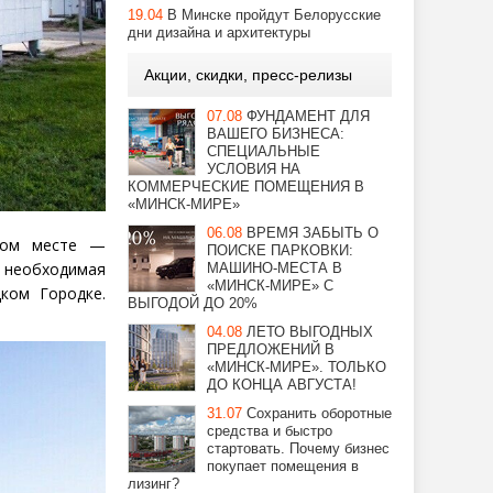
19.04
В Минске пройдут Белорусские
дни дизайна и архитектуры
Акции, скидки, пресс-релизы
07.08
ФУНДАМЕНТ ДЛЯ
ВАШЕГО БИЗНЕСА:
СПЕЦИАЛЬНЫЕ
УСЛОВИЯ НА
КОММЕРЧЕСКИЕ ПОМЕЩЕНИЯ В
«МИНСК-МИРЕ»
06.08
ВРЕМЯ ЗАБЫТЬ О
стом месте —
ПОИСКЕ ПАРКОВКИ:
 необходимая
МАШИНО-МЕСТА В
«МИНСК-МИРЕ» С
ком Городке.
ВЫГОДОЙ ДО 20%
04.08
ЛЕТО ВЫГОДНЫХ
ПРЕДЛОЖЕНИЙ В
«МИНСК-МИРЕ». ТОЛЬКО
ДО КОНЦА АВГУСТА!
31.07
Сохранить оборотные
средства и быстро
стартовать. Почему бизнес
покупает помещения в
лизинг?