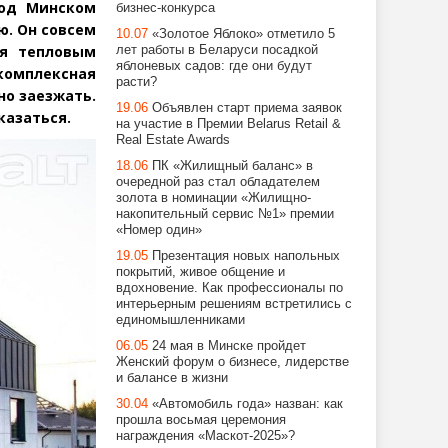
под Минском
бизнес-конкурса
ю. Он совсем
10.07
«Золотое Яблоко» отметило 5
ся тепловым
лет работы в Беларуси посадкой
яблоневых садов: где они будут
комплексная
расти?
но заезжать.
19.06
Объявлен старт приема заявок
казаться.
на участие в Премии Belarus Retail &
Real Estate Awards
18.06
ПК «Жилищный баланс» в
очередной раз стал обладателем
золота в номинации «Жилищно-
накопительный сервис №1» премии
«Номер один»
19.05
Презентация новых напольных
покрытий, живое общение и
вдохновение. Как профессионалы по
интерьерным решениям встретились с
единомышленниками
06.05
24 мая в Минске пройдет
Женский форум о бизнесе, лидерстве
и балансе в жизни
30.04
«Автомобиль года» назван: как
прошла восьмая церемония
награждения «Маскот-2025»?