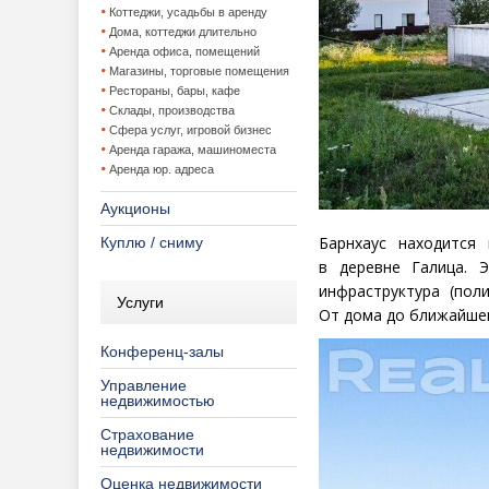
Коттеджи, усадьбы в аренду
Дома, коттеджи длительно
Аренда офиса, помещений
Магазины, торговые помещения
Рестораны, бары, кафе
Склады, производства
Сфера услуг, игровой бизнес
Аренда гаража, машиноместа
Аренда юр. адреса
Аукционы
Барнхаус находится
Куплю / сниму
в деревне Галица. 
инфраструктура
(
пол
Услуги
От дома до ближайшег
Конференц-залы
Управление
недвижимостью
Страхование
недвижимости
Оценка недвижимости