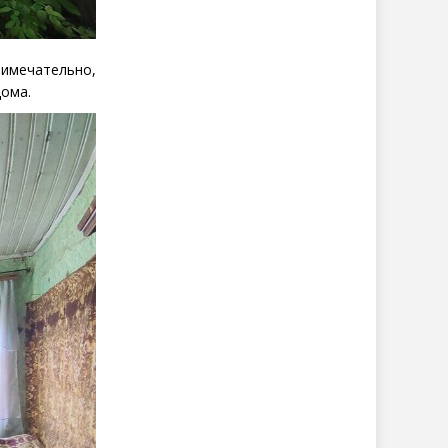
римечательно,
дома.