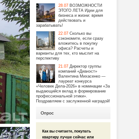
28.07
ВОЗМОЖНОСТИ
ЭТОГО ЛЕТА Идеи для
бизнеса и жизни: время
действовать и
зарабатывать!
22.07
Сколько вы
сэкономите, если сразу
вложитесь в покупку
офиса? Расчеты и
варианты для тех, кто мыслит на
перспективу
21.07
Директор группы
компаний «Дианэст»
Валентина Михасенко —
лауреат конкурса
«Человек Дела-2026» в номинации «За
выдающийся вклад в формирование
профессиональной этики».
Поздравляем с заслуженной наградой!
Опрос
Как вы считаете, покупать
квартиру лучше сейчас или