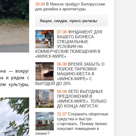
19.04
В Минске пройдут Белорусские
дни дизайна и архитектуры
Акции, скидки, пресс-релизы
07.08
ФУНДАМЕНТ ДЛЯ
ВАШЕГО БИЗНЕСА:
СПЕЦИАЛЬНЫЕ
УСЛОВИЯ НА
КОММЕРЧЕСКИЕ ПОМЕЩЕНИЯ В
«МИНСК-МИРЕ»
06.08
ВРЕМЯ ЗАБЫТЬ О
ПОИСКЕ ПАРКОВКИ:
она — вокруг
МАШИНО-МЕСТА В
ра и рядом с
«МИНСК-МИРЕ» С
ВЫГОДОЙ ДО 20%
ом культуры,
04.08
ЛЕТО ВЫГОДНЫХ
ПРЕДЛОЖЕНИЙ В
«МИНСК-МИРЕ». ТОЛЬКО
ДО КОНЦА АВГУСТА!
31.07
Сохранить оборотные
средства и быстро
стартовать. Почему бизнес
покупает помещения в
лизинг?