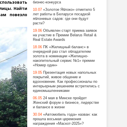
спользовать
бизнес-конкурса
олицы. Найти
10.07
«Золотое Яблоко» отметило 5
нам повезло
лет работы в Беларуси посадкой
яблоневых садов: где они будут
расти?
19.06
Объявлен старт приема заявок
на участие в Премии Belarus Retail &
Real Estate Awards
18.06
ПК «Жилищный баланс» в
очередной раз стал обладателем
золота в номинации «Жилищно-
накопительный сервис №1» премии
«Номер один»
19.05
Презентация новых напольных
покрытий, живое общение и
вдохновение. Как профессионалы по
интерьерным решениям встретились с
единомышленниками
06.05
24 мая в Минске пройдет
Женский форум о бизнесе, лидерстве
и балансе в жизни
30.04
«Автомобиль года» назван: как
прошла восьмая церемония
награждения «Маскот-2025»?