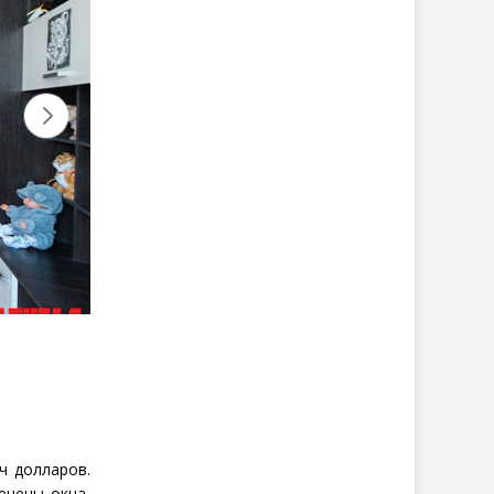
ч долларов.
енены окна,