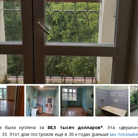
ра была куплена за
88,5 тысяч долларов*
. Эта
«
двушка
, 33. Этот дом построили еще в 30-х годах
(
раньше
мы показыва