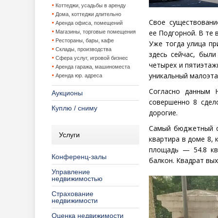
Коттеджи, усадьбы в аренду
Дома, коттеджи длительно
Свое существовани
Аренда офиса, помещений
ее Подгорной. В те
Магазины, торговые помещения
Рестораны, бары, кафе
Уже тогда улица пр
Склады, производства
здесь сейчас, был
Сфера услуг, игровой бизнес
четырех и пятиэтаж
Аренда гаража, машиноместа
уникальный малоэта
Аренда юр. адреса
Согласно данным 
Аукционы
совершенно 8 сдел
Куплю / сниму
дорогие.
Самый бюджетный 
Услуги
квартира в доме 8,
площадь — 54.8 кв
Конференц-залы
балкон. Квадрат вы
Управление
недвижимостью
Страхование
недвижимости
Оценка недвижимости