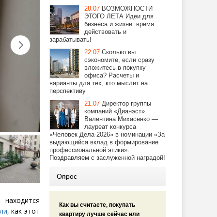
28.07
ВОЗМОЖНОСТИ
ЭТОГО ЛЕТА Идеи для
бизнеса и жизни: время
действовать и
зарабатывать!
22.07
Сколько вы
сэкономите, если сразу
вложитесь в покупку
офиса? Расчеты и
варианты для тех, кто мыслит на
перспективу
21.07
Директор группы
компаний «Дианэст»
Валентина Михасенко —
лауреат конкурса
«Человек Дела-2026» в номинации «За
выдающийся вклад в формирование
профессиональной этики».
Поздравляем с заслуженной наградой!
Опрос
» находится
Как вы считаете, покупать
ли
, как этот
квартиру лучше сейчас или