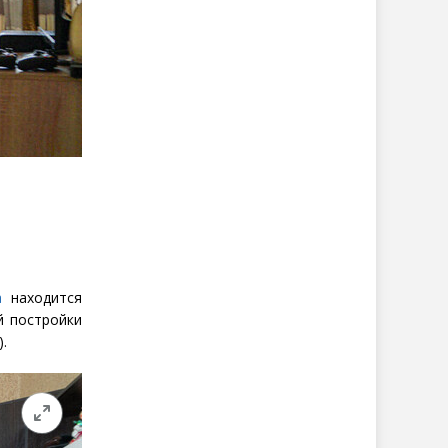
а
находится
й постройки
.