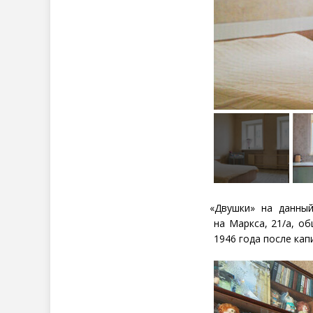
«
Двушки» на данны
на Маркса, 21/а, о
1946 года после ка