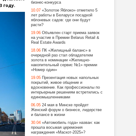
бизнес-конкурса
3 году.
10.07
«Золотое Яблоко» отметило 5
лет работы в Беларуси посадкой
яблоневых садов: где они будут
расти?
19.06
Объявлен старт приема заявок
на участие в Премии Belarus Retail &
Real Estate Awards
18.06
ПК «Жилищный баланс» в
очередной раз стал обладателем
золота в номинации «Жилищно-
накопительный сервис №1» премии
«Номер один»
19.05
Презентация новых напольных
покрытий, живое общение и
вдохновение. Как профессионалы по
интерьерным решениям встретились с
единомышленниками
06.05
24 мая в Минске пройдет
Женский форум о бизнесе, лидерстве
и балансе в жизни
30.04
«Автомобиль года» назван: как
прошла восьмая церемония
награждения «Маскот-2025»?