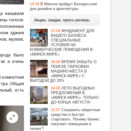
19.04
В Минске пройдут Белорусские
дни дизайна и архитектуры
да называли
ены тополя.
Акции, скидки, пресс-релизы
сположенных
07.08
ФУНДАМЕНТ ДЛЯ
вном здания
ВАШЕГО БИЗНЕСА:
ов, музеев,
СПЕЦИАЛЬНЫЕ
УСЛОВИЯ НА
КОММЕРЧЕСКИЕ ПОМЕЩЕНИЯ В
орода было
«МИНСК-МИРЕ»
так и очень
06.08
ВРЕМЯ ЗАБЫТЬ О
ПОИСКЕ ПАРКОВКИ:
МАШИНО-МЕСТА В
«МИНСК-МИРЕ» С
-комнатная
ВЫГОДОЙ ДО 20%
етра. Общая
04.08
ЛЕТО ВЫГОДНЫХ
льный, есть
ПРЕДЛОЖЕНИЙ В
«МИНСК-МИРЕ». ТОЛЬКО
ДО КОНЦА АВГУСТА!
31.07
Сохранить оборотные
средства и быстро
стартовать. Почему бизнес
покупает помещения в
лизинг?