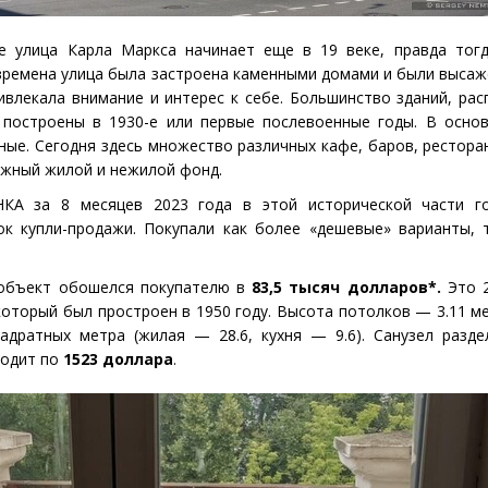
е улица Карла Маркса начинает еще в 19 веке, правда тог
 времена улица была застроена каменными домами и были высаж
ивлекала внимание и интерес к себе. Большинство зданий, ра
и построены в 1930-е или первые послевоенные годы. В осно
ные. Сегодня здесь множество различных кафе, баров, ресторан
жный жилой и нежилой фонд.
НКА за 8 месяцев 2023 года в этой исторической части г
ок купли-продажи. Покупали как более
«
дешевые» варианты, 
объект обошелся покупателю в
83,5 тысяч долларов*.
Это 2
 который был простроен в 1950 году. Высота потолков — 3.11 м
адратных метра
(
жилая — 28.6, кухня — 9.6). Санузел разде
ходит по
1523 доллара
.