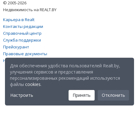
© 2005-2026
Недвижимость на REALT.BY
Карьера в Realt
Контакты редакции
Справочный центр
Служба поддержки
Прейскурант
Правовые документы
Настройка файлов cookies
Для обеспечения удобства пользователей Realt.by,
улучшения сервисов и предоставления
персонализированных рекомендаций используются
файлы
cookies
.
Настроить
Принять
Отклонить
Мы в соц. сетях: