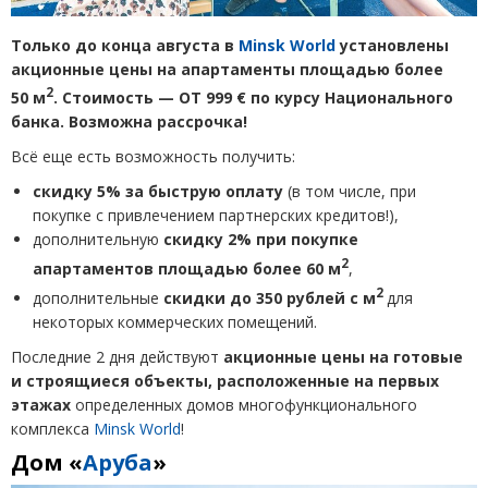
Только до конца августа в
Minsk World
установлены
акционные цены на апартаменты площадью более
2
50 м
. Стоимость — ОТ 999 € по курсу Национального
банка. Возможна рассрочка!
Всё еще есть возможность получить:
скидку 5% за быструю оплату
(
в том числе, при
покупке с привлечением партнерских кредитов!),
дополнительную
скидку 2% при покупке
2
апартаментов площадью более 60 м
,
2
дополнительные
скидки до 350 рублей с м
для
некоторых коммерческих помещений.
Последние 2 дня действуют
акционные цены на готовые
и строящиеся объекты, расположенные на первых
этажах
определенных
домов многофункционального
комплекса
Minsk World
!
Дом
«
Аруба
»