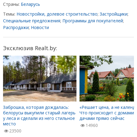
Страны:
Беларусь
Темы:
Новостройки, долевое строительство
;
Застройщики
;
Специальные предложения
;
Программы для покупателей
;
Распродажи
;
Новости
Эксклюзив Realt.by:
Заброшка, которая дождалась:
«Решает цена, а не календа
белорусы выкупили старый лагерь
Что происходит с домами 
у леса и сделали из него стильное
дачами прямо сейчас
место
14960
23500