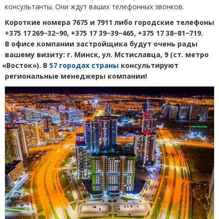
консультанты. Они ждут ваших телефонных звонков.
Короткие номера
7675 и 7911 либо городские телефоны
+375 17 269−32−90, +375 17 39−39−465, +375 17 38−81−719.
В офисе компании застройщика будут очень рады
вашему визиту: г. Минск, ул. Мстиславца, 9
(
ст. метро
«
Восток»). В
57 городах страны
консультируют
региональные менеджеры компании!