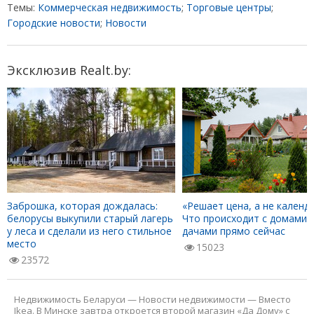
Темы:
Коммерческая недвижимость
;
Торговые центры
;
Городские новости
;
Новости
Эксклюзив Realt.by:
Заброшка, которая дождалась:
«Решает цена, а не календа
белорусы выкупили старый лагерь
Что происходит с домами 
у леса и сделали из него стильное
дачами прямо сейчас
место
15023
23572
Недвижимость Беларуси
—
Новости недвижимости
—
Вместо
Ikea. В Минске завтра откроется второй магазин «Да Дому» с