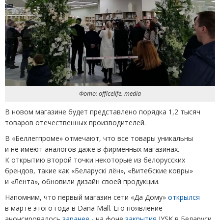
Фото: officelife. media
В новом магазине будет представлено порядка 1,2 тысяч
товаров отечественных производителей.
В «Беллегпроме» отмечают, что все товары уникальны
и не имеют аналогов даже в фирменных магазинах.
К открытию второй точки некоторые из белорусских
брендов, такие как
«
Беларускі лён», «Витебские ковры»
и «Лента», обновили дизайн своей продукции.
Напомним, что первый магазин сети
«
Да Дому»
открылся
в марте этого года в Dana Mall. Его появление
анонсировалось
заранее
- на фоне
закрытия
JYSK в Беларуси,