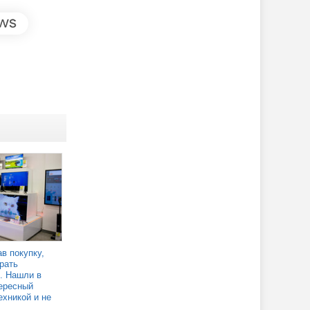
в покупку,
рать
. Нашли в
ересный
ехникой и не