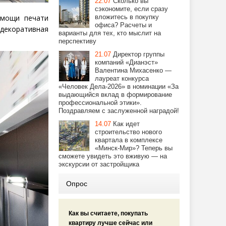
22.07
Сколько вы
сэкономите, если сразу
омощи печати
вложитесь в покупку
офиса? Расчеты и
 декоративная
варианты для тех, кто мыслит на
перспективу
21.07
Директор группы
компаний «Дианэст»
Валентина Михасенко —
лауреат конкурса
«Человек Дела-2026» в номинации «За
выдающийся вклад в формирование
профессиональной этики».
Поздравляем с заслуженной наградой!
14.07
Как идет
строительство нового
квартала в комплексе
«Минск-Мир»? Теперь вы
сможете увидеть это вживую — на
экскурсии от застройщика
Опрос
Как вы считаете, покупать
квартиру лучше сейчас или