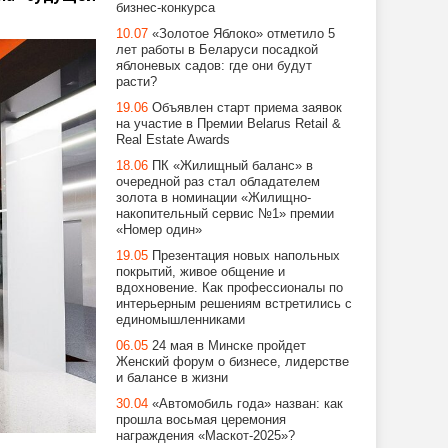
бизнес-конкурса
10.07
«Золотое Яблоко» отметило 5
лет работы в Беларуси посадкой
яблоневых садов: где они будут
расти?
19.06
Объявлен старт приема заявок
на участие в Премии Belarus Retail &
Real Estate Awards
18.06
ПК «Жилищный баланс» в
очередной раз стал обладателем
золота в номинации «Жилищно-
накопительный сервис №1» премии
«Номер один»
19.05
Презентация новых напольных
покрытий, живое общение и
вдохновение. Как профессионалы по
интерьерным решениям встретились с
единомышленниками
06.05
24 мая в Минске пройдет
Женский форум о бизнесе, лидерстве
и балансе в жизни
30.04
«Автомобиль года» назван: как
прошла восьмая церемония
награждения «Маскот-2025»?