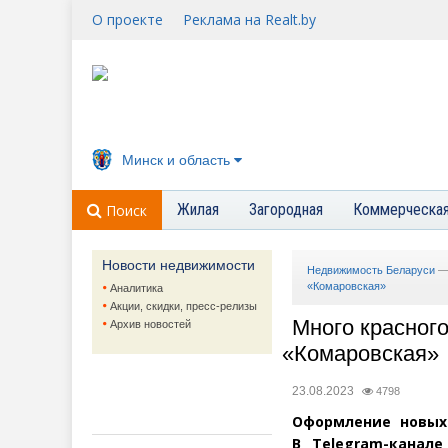
О проекте
Реклама на Realt.by
Минск и область
Жилая
Загородная
Коммерческа
Поиск
Новости недвижимости
Недвижимость Беларуси
«Комаровская»
Аналитика
Акции, скидки, пресс-релизы
Много красного
Архив новостей
«
Комаровская»
23.08.2023
4798
Оформление новых
В Telegram-канал