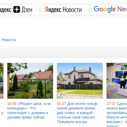
;
Новости
я
18.06
«Решает цена, а не
01.07
Дом возле гольф-
27.07
Сдела
календарь». Что
полей дешевле рынка:
можно выиг
 у
происходит с домами и
два этажа, в каждой
автомобиль
дачами прямо сейчас
спальне свой санузел.
Минске инт
Побывали внутри
магазин с т
только