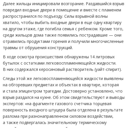
Далее жильцы инициировали возгорание. Раздавшийся взрыв
повредил входные двери в помещение и вместе с пламенем
распространился по подъезду. Силы взрывной волны
хватило, чтобы выбить входные двери в еще одну квартиру
на другом этаже, где погибла семья с ребенком. Кроме того,
среди жильцов дома также появились пострадавшие — они
отравились продуктами горения и получили многочисленные
травмы от обрушения конструкций.
В ходе осмотра происшествия обнаружены 14 литровых
бутылок с остатками легковоспламеняющейся жидкости.
В них содержался керосиновый растворитель
(
уайт-спирит).
Следы этой же легковоспламеняющейся жидкости выявлены
на обгоревших предметах и объектах в квартире, которая
и стала эпицентром трагедии. Достоверно установлено, что
взрыв раздался на кухне. Об этом свидетельствуют и выводы
экспертов: «на фрагменте газового счетчика торцевая
поверхность входного штуцера была отделена в результате
разлома при разнонаправленном силовом воздействии,
а также подвергалась значительному термическому