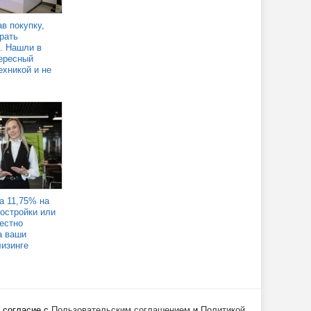
в покупку,
рать
. Нашли в
ересный
ехникой и не
а 11,75% на
востройки или
Честно
а ваши
лизинге
 согласие с
Пользовательским соглашением
и
Политикой