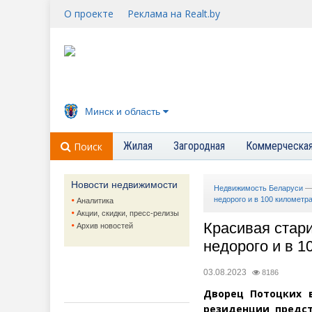
О проекте
Реклама на Realt.by
Минск и область
Жилая
Загородная
Коммерческа
Поиск
Новости недвижимости
Недвижимость Беларуси
недорого и в 100 километр
Аналитика
Акции, скидки, пресс-релизы
Красивая стари
Архив новостей
недорого и в 1
03.08.2023
8186
Дворец Потоцких в
резиденции предст