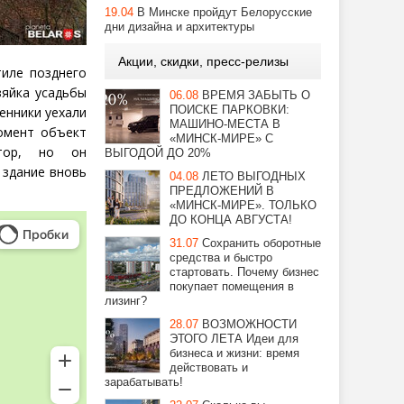
19.04
В Минске пройдут Белорусские
дни дизайна и архитектуры
Акции, скидки, пресс-релизы
тиле позднего
зяйка усадьбы
06.08
ВРЕМЯ ЗАБЫТЬ О
ПОИСКЕ ПАРКОВКИ:
енники уехали
МАШИНО-МЕСТА В
момент объект
«МИНСК-МИРЕ» С
стор, но он
ВЫГОДОЙ ДО 20%
е здание вновь
04.08
ЛЕТО ВЫГОДНЫХ
ПРЕДЛОЖЕНИЙ В
«МИНСК-МИРЕ». ТОЛЬКО
ДО КОНЦА АВГУСТА!
31.07
Сохранить оборотные
средства и быстро
стартовать. Почему бизнес
покупает помещения в
лизинг?
28.07
ВОЗМОЖНОСТИ
ЭТОГО ЛЕТА Идеи для
бизнеса и жизни: время
действовать и
зарабатывать!