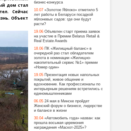
бизнес-конкурса
ый дом стал
10.07
«Золотое Яблоко» отметило 5
тел. Сейчас
лет работы в Беларуси посадкой
изнь. Объект
яблоневых садов: где они будут
расти?
19.06
Объявлен старт приема заявок
на участие в Премии Belarus Retail &
Real Estate Awards
18.06
ПК «Жилищный баланс» в
очередной раз стал обладателем
золота в номинации «Жилищно-
накопительный сервис №1» премии
«Номер один»
19.05
Презентация новых напольных
покрытий, живое общение и
вдохновение. Как профессионалы по
интерьерным решениям встретились с
единомышленниками
06.05
24 мая в Минске пройдет
Женский форум о бизнесе, лидерстве
и балансе в жизни
30.04
«Автомобиль года» назван: как
прошла восьмая церемония
награждения «Маскот-2025»?