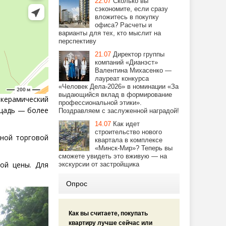
22.07
Сколько вы
сэкономите, если сразу
вложитесь в покупку
офиса? Расчеты и
варианты для тех, кто мыслит на
перспективу
21.07
Директор группы
компаний «Дианэст»
Валентина Михасенко —
лауреат конкурса
«Человек Дела-2026» в номинации «За
выдающийся вклад в формирование
 керамический
профессиональной этики».
ощадь — более
Поздравляем с заслуженной наградой!
14.07
Как идет
строительство нового
нной торговой
квартала в комплексе
«Минск-Мир»? Теперь вы
сможете увидеть это вживую — на
ой цены. Для
экскурсии от застройщика
Опрос
Как вы считаете, покупать
квартиру лучше сейчас или