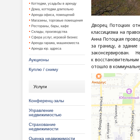
Коттеджи, усадьбы в аренду
Дома, коттеджи длительно
Аренда офиса, помещений
Магазины, торговые помещения
Дворец Потоцких отн
Рестораны, бары, кафе
классицизма на право
Склады, производства
Сфера услуг, игровой бизнес
Анна Потоцкая провод
Аренда гаража, машиноместа
за границу, а здани
Аренда юр. адреса
законсервирован.
к восстановительным 
Аукционы
отошло в коммунальн
Куплю / сниму
Услуги
Конференц-залы
Управление
недвижимостью
Страхование
недвижимости
Оценка недвижимости