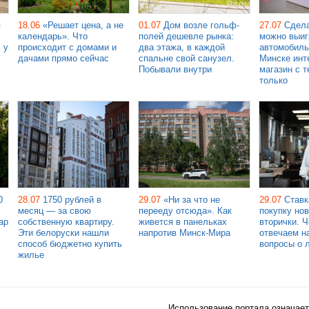
я
18.06
«Решает цена, а не
01.07
Дом возле гольф-
27.07
Сдела
календарь». Что
полей дешевле рынка:
можно выиг
 у
происходит с домами и
два этажа, в каждой
автомобиль
дачами прямо сейчас
спальне свой санузел.
Минске инт
Побывали внутри
магазин с т
только
0
28.07
1750 рублей в
29.07
«Ни за что не
29.07
Ставк
месяц — за свою
перееду отсюда». Как
покупку но
ар
собственную квартиру.
живется в панельках
вторички. 
Эти белоруски нашли
напротив Минск-Мира
отвечаем н
способ бюджетно купить
вопросы о 
жилье
Использование портала означает