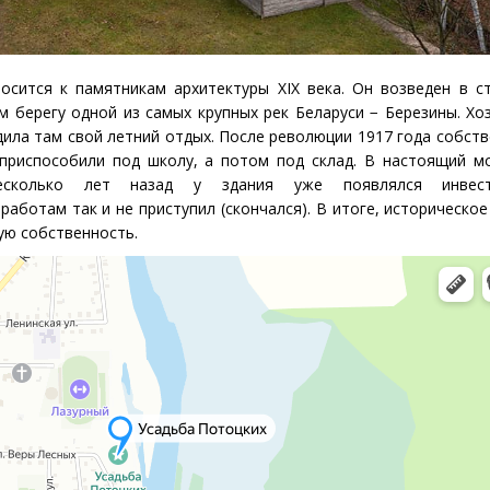
осится к памятникам архитектуры ХIX века. Он возведен в с
м берегу одной из самых крупных рек Беларуси − Березины. Хо
ила там свой летний отдых. После революции 1917 года собств
е приспособили под школу, а потом под склад. В настоящий 
 Несколько лет назад у здания уже появлялся инве
работам так и не приступил
(
скончался). В итоге, историческо
ую собственность.