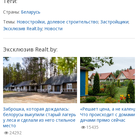
Теги:
Страны:
Беларусь
Темы:
Новостройки, долевое строительство
;
Застройщики
;
Эксклюзив Realt.by
;
Новости
Эксклюзив Realt.by:
Заброшка, которая дождалась:
«Решает цена, а не календа
белорусы выкупили старый лагерь
Что происходит с домами 
у леса и сделали из него стильное
дачами прямо сейчас
место
15435
24292