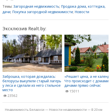
Темы:
Загородная недвижимость
;
Продажа дома, коттеджа,
дачи
;
Покупка загородной недвижимости
;
Новости
Эксклюзив Realt.by:
Заброшка, которая дождалась:
«Решает цена, а не календа
белорусы выкупили старый лагерь
Что происходит с домами 
у леса и сделали из него стильное
дачами прямо сейчас
место
15011
23562
Недвижимость Беларуси
—
Новости недвижимости
—
В 20 км