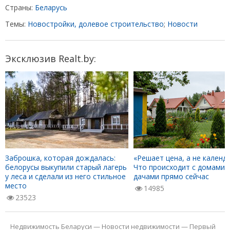
Страны:
Беларусь
Темы:
Новостройки, долевое строительство
;
Новости
Эксклюзив Realt.by:
Заброшка, которая дождалась:
«Решает цена, а не календа
белорусы выкупили старый лагерь
Что происходит с домами 
у леса и сделали из него стильное
дачами прямо сейчас
место
14985
23523
Недвижимость Беларуси
—
Новости недвижимости
—
Первый