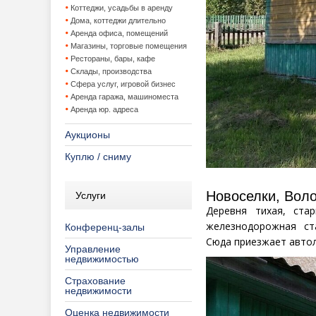
Коттеджи, усадьбы в аренду
Дома, коттеджи длительно
Аренда офиса, помещений
Магазины, торговые помещения
Рестораны, бары, кафе
Склады, производства
Сфера услуг, игровой бизнес
Аренда гаража, машиноместа
Аренда юр. адреса
Аукционы
Куплю / сниму
Новоселки,
Воло
Услуги
Деревня тихая, ста
железнодорожная
ст
Конференц-залы
Сюда
приезжает автол
Управление
недвижимостью
Страхование
недвижимости
Оценка недвижимости