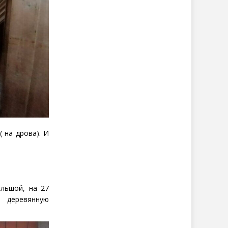
(
на дрова
)
.
И
ольшой, на 27
 деревянную