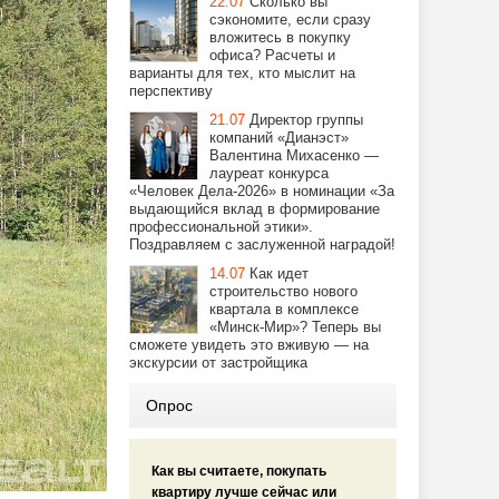
22.07
Сколько вы
сэкономите, если сразу
вложитесь в покупку
офиса? Расчеты и
варианты для тех, кто мыслит на
перспективу
21.07
Директор группы
компаний «Дианэст»
Валентина Михасенко —
лауреат конкурса
«Человек Дела-2026» в номинации «За
выдающийся вклад в формирование
профессиональной этики».
Поздравляем с заслуженной наградой!
14.07
Как идет
строительство нового
квартала в комплексе
«Минск-Мир»? Теперь вы
сможете увидеть это вживую — на
экскурсии от застройщика
Опрос
Как вы считаете, покупать
квартиру лучше сейчас или