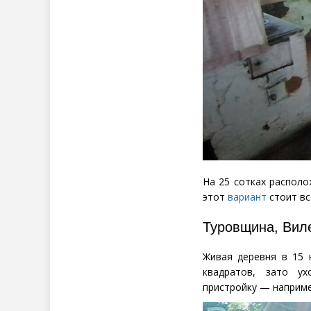
На 25 сотках распол
этот
вариант
стоит вс
Туров
щина, Вил
Живая деревня в 15 
квадратов, зато у
пристройку — наприме