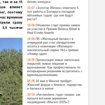
 так и за 15
бизнес-конкурса
ьше влияет
10.07
«Золотое Яблоко» отметило 5
ог, поэтому
лет работы в Беларуси посадкой
яблоневых садов: где они будут
 час времени
расти?
трели сразу
19.06
Объявлен старт приема заявок
 3,5 тысячи
на участие в Премии Belarus Retail &
Real Estate Awards
18.06
ПК «Жилищный баланс» в
очередной раз стал обладателем
золота в номинации «Жилищно-
накопительный сервис №1» премии
«Номер один»
19.05
Презентация новых напольных
покрытий, живое общение и
вдохновение. Как профессионалы по
интерьерным решениям встретились с
единомышленниками
06.05
24 мая в Минске пройдет
Женский форум о бизнесе, лидерстве
и балансе в жизни
30.04
«Автомобиль года» назван: как
прошла восьмая церемония
награждения «Маскот-2025»?