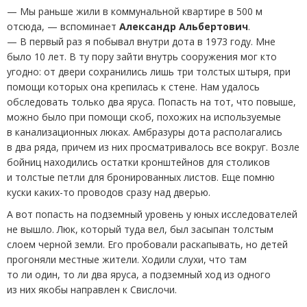
— Мы раньше жили в коммунальной квартире в 500 м
отсюда, — вспоминает
Александр Альбертович
.
— В первый раз я побывал внутри дота в 1973 году. Мне
было 10 лет. В ту пору зайти внутрь сооружения мог кто
угодно: от двери сохранились лишь три толстых штыря, при
помощи которых она крепилась к стене. Нам удалось
обследовать только два яруса. Попасть на тот, что повыше,
можно было при помощи скоб, похожих на используемые
в канализационных люках. Амбразуры дота располагались
в два ряда, причем из них просматривалось все вокруг. Возле
бойниц находились остатки кронштейнов для столиков
и толстые петли для бронированных листов. Еще помню
куски каких-то проводов сразу над дверью.
А вот попасть на подземный уровень у юных исследователей
не вышло. Люк, который туда вел, был засыпан толстым
слоем черной земли. Его пробовали раскапывать, но детей
прогоняли местные жители. Ходили слухи, что там
то ли один, то ли два яруса, а подземный ход из одного
из них якобы направлен к Свислочи.