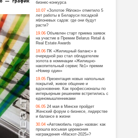
то — график
бизнес-конкурса
10.07
«Золотое Яблоко» отметило 5
лет работы в Беларуси посадкой
яблоневых садов: где они будут
расти?
19.06
Объявлен старт приема заявок
на участие в Премии Belarus Retail &
Real Estate Awards
18.06
ПК «Жилищный баланс» в
очередной раз стал обладателем
золота в номинации «Жилищно-
накопительный сервис №1» премии
«Номер один»
19.05
Презентация новых напольных
покрытий, живое общение и
вдохновение. Как профессионалы по
интерьерным решениям встретились с
единомышленниками
06.05
24 мая в Минске пройдет
Женский форум о бизнесе, лидерстве
и балансе в жизни
30.04
«Автомобиль года» назван: как
прошла восьмая церемония
награждения «Маскот-2025»?