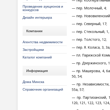
— пер. Кооперативный,
Проведение аукционов и
— пер. Молочный, 4;
конкурсов
— пер. Нововиленский, 2
Дизайн интерьера
— пер. Северный, 17;
Компании
— пер. Стекольный, 1, 3
— пер. Толстого, 12;
Агентства недвижимости
— пер. Я. Коласа, 3, 3а, 
Застройщики
— пл. Парижской Комм
Каталог компаний
— пр. Дзержинского, 1б
— пр. Машерова, 4, 6а, 7
Информация
50, 54;
Дома Минска
— пр. Независимости, 3/
55а, 57;
Справочник организаций
— пр. Партизанский, 10
120, 121, 122, 123, 124,