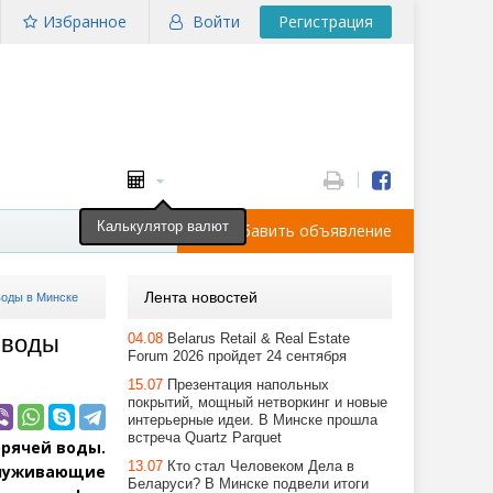
Избранное
Войти
Регистрация
Калькулятор валют
Добавить объявление
Лента новостей
воды в Минске
 воды
04.08
Belarus Retail & Real Estate
Forum 2026 пройдет 24 сентября
15.07
Презентация напольных
покрытий, мощный нетворкинг и новые
интерьерные идеи. В Минске прошла
встреча Quartz Parquet
орячей воды.
13.07
Кто стал Человеком Дела в
луживающие
Беларуси? В Минске подвели итоги