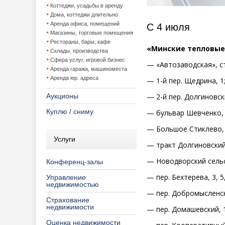
Коттеджи, усадьбы в аренду
Дома, коттеджи длительно
Аренда офиса, помещений
С 4 июля
Магазины, торговые помещения
Рестораны, бары, кафе
«Минские тепловые
Склады, производства
Сфера услуг, игровой бизнес
— «Автозаводская», ст.
Аренда гаража, машиноместа
Аренда юр. адреса
— 1-й пер. Щедрина, 1
— 2-й пер. Долгиновски
Аукционы
Куплю / сниму
— бульвар Шевченко, 1, 3
— Большое Стиклево, 
Услуги
— тракт Долгиновский, 3
— Новодворский сельсо
Конференц-залы
— пер. Бехтерева, 3, 5, 
Управление
недвижимостью
— пер. Добромысленский
Страхование
недвижимости
— пер. Домашевский, 1а
Оценка недвижимости