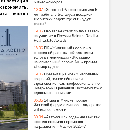
 инвестиция
бизнес-конкурса
 сэкономить,
10.07
«Золотое Яблоко» отметило 5
ика, можно
лет работы в Беларуси посадкой
яблоневых садов: где они будут
расти?
19.06
Объявлен старт приема заявок
на участие в Премии Belarus Retail &
Real Estate Awards
18.06
ПК «Жилищный баланс» в
очередной раз стал обладателем
золота в номинации «Жилищно-
накопительный сервис №1» премии
«Номер один»
19.05
Презентация новых напольных
покрытий, живое общение и
вдохновение. Как профессионалы по
интерьерным решениям встретились с
единомышленниками
06.05
24 мая в Минске пройдет
Женский форум о бизнесе, лидерстве
и балансе в жизни
30.04
«Автомобиль года» назван: как
прошла восьмая церемония
награждения «Маскот-2025»?