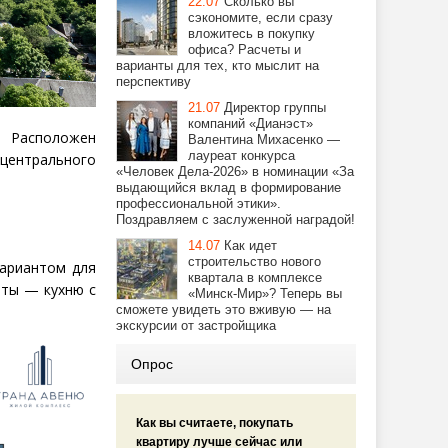
22.07
Сколько вы
сэкономите, если сразу
вложитесь в покупку
офиса? Расчеты и
варианты для тех, кто мыслит на
перспективу
21.07
Директор группы
компаний «Дианэст»
 Расположен
Валентина Михасенко —
лауреат конкурса
 центрального
«Человек Дела-2026» в номинации «За
выдающийся вклад в формирование
профессиональной этики».
Поздравляем с заслуженной наградой!
14.07
Как идет
строительство нового
ариантом для
квартала в комплексе
аты — кухню с
«Минск-Мир»? Теперь вы
сможете увидеть это вживую — на
экскурсии от застройщика
Опрос
Как вы считаете, покупать
квартиру лучше сейчас или