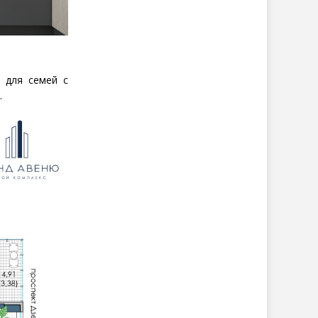
.
 для семей с
.