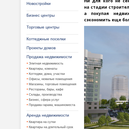
Ни для кого не се
Новостройки
на стадии строител
а покупая недви
Бизнес центры
сэкономить еще бо
Торговые центры
Коттеджные поселки
Проекты домов
Продажа недвижимости
Элитная недвижимость
Квартиры, комнаты
Коттеджи, дома, участки
Офисы, нежилые помещения
Магазины, торговые помещения
Рестораны, бары, кафе
Склады, производства
Бизнес, сфера услуг
Продажа гаража, машиноместа
Аренда недвижимости
Квартира на сутки
Квартиры на длительный срок