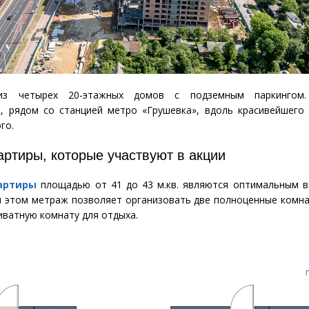
из четырех 20-этажных домов с подземным паркингом.
, рядом со станцией метро
«
Грушевка», вдоль красивейшего
го.
артиры, которые участвуют в акции
артиры
площадью от 41 до 43 м.кв. являются оптимальным в
и этом метраж позволяет организовать две полноценные комн
иватную комнату для отдыха.