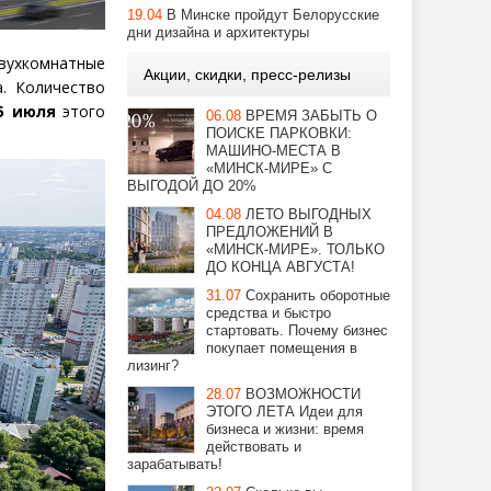
19.04
В Минске пройдут Белорусские
дни дизайна и архитектуры
ухкомнатные
Акции, скидки, пресс-релизы
. Количество
5 июля
этого
06.08
ВРЕМЯ ЗАБЫТЬ О
ПОИСКЕ ПАРКОВКИ:
МАШИНО-МЕСТА В
«МИНСК-МИРЕ» С
ВЫГОДОЙ ДО 20%
04.08
ЛЕТО ВЫГОДНЫХ
ПРЕДЛОЖЕНИЙ В
«МИНСК-МИРЕ». ТОЛЬКО
ДО КОНЦА АВГУСТА!
31.07
Сохранить оборотные
средства и быстро
стартовать. Почему бизнес
покупает помещения в
лизинг?
28.07
ВОЗМОЖНОСТИ
ЭТОГО ЛЕТА Идеи для
бизнеса и жизни: время
действовать и
зарабатывать!