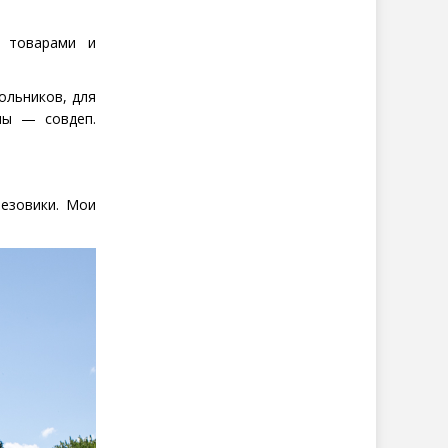
с товарами и
ольников, для
ны — совдеп.
резовики. Мои