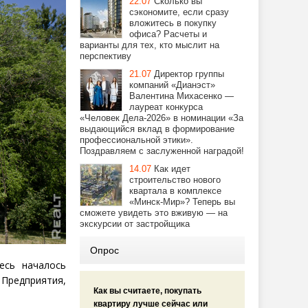
22.07
Сколько вы
сэкономите, если сразу
вложитесь в покупку
офиса? Расчеты и
варианты для тех, кто мыслит на
перспективу
21.07
Директор группы
компаний «Дианэст»
Валентина Михасенко —
лауреат конкурса
«Человек Дела-2026» в номинации «За
выдающийся вклад в формирование
профессиональной этики».
Поздравляем с заслуженной наградой!
14.07
Как идет
строительство нового
квартала в комплексе
«Минск-Мир»? Теперь вы
сможете увидеть это вживую — на
экскурсии от застройщика
Опрос
есь началось
 Предприятия,
Как вы считаете, покупать
.
квартиру лучше сейчас или