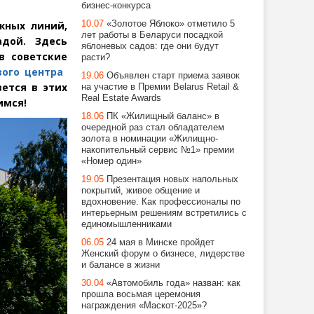
бизнес-конкурса
10.07
«Золотое Яблоко» отметило 5
жных линий,
лет работы в Беларуси посадкой
дой. Здесь
яблоневых садов: где они будут
в советские
расти?
вого центра
19.06
Объявлен старт приема заявок
вется в этих
на участие в Премии Belarus Retail &
Real Estate Awards
имся!
18.06
ПК «Жилищный баланс» в
очередной раз стал обладателем
золота в номинации «Жилищно-
накопительный сервис №1» премии
«Номер один»
19.05
Презентация новых напольных
покрытий, живое общение и
вдохновение. Как профессионалы по
интерьерным решениям встретились с
единомышленниками
06.05
24 мая в Минске пройдет
Женский форум о бизнесе, лидерстве
и балансе в жизни
30.04
«Автомобиль года» назван: как
прошла восьмая церемония
награждения «Маскот-2025»?