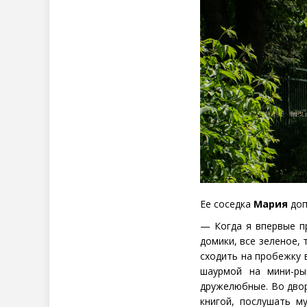
Ее соседка
Мария
доп
— Когда я впервые п
домики, все зеленое,
сходить на пробежку 
шаурмой на мини-ры
дружелюбные. Во двор
книгой, послушать м