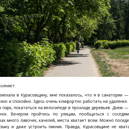
олняет:
риехала в Курасовщину, мне показалось, что я в санатории 
 тихо и спокойно. Здесь очень комфортно работать на удаленке.
в парк, покататься на велосипеде в прохладе деревьев. Днем —
нок. Вечером пройтись по улицам, пообщаться с соседям
ах много лавочек, качелей, места хватает всем. Можно посиде
узыку и даже устроить пикник. Правда, Курасовщине не хва