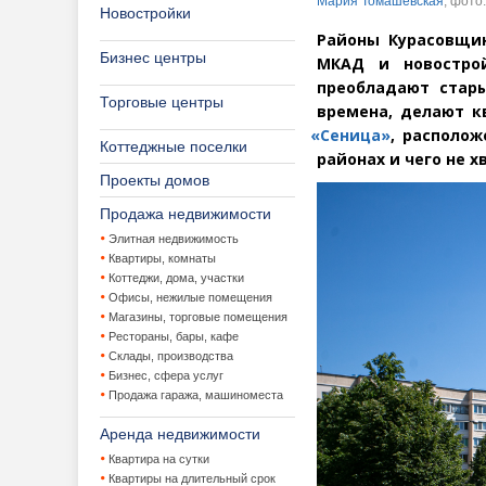
Мария Томашевская
, фото
Новостройки
Районы Курасовщи
Бизнес центры
МКАД и новострой
преобладают стар
Торговые центры
времена, делают к
«
Сеница»
, располож
Коттеджные поселки
районах и чего не 
Проекты домов
Продажа недвижимости
Элитная недвижимость
Квартиры, комнаты
Коттеджи, дома, участки
Офисы, нежилые помещения
Магазины, торговые помещения
Рестораны, бары, кафе
Склады, производства
Бизнес, сфера услуг
Продажа гаража, машиноместа
Аренда недвижимости
Квартира на сутки
Квартиры на длительный срок