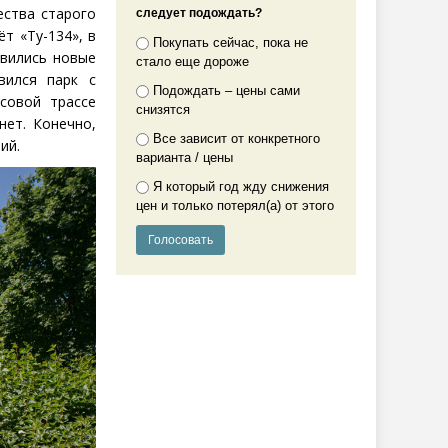
ества старого
следует подождать?
т «Ту-134», в
Покупать сейчас, пока не
явились новые
стало еще дороже
вился парк с
Подождать – цены сами
совой трассе
снизятся
нет. Конечно,
Все зависит от конкретного
ий.
варианта / цены
Я который год жду снижения
цен и только потерял(а) от этого