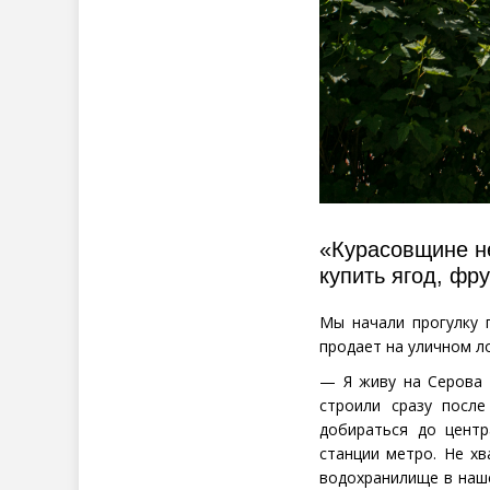
«Курасовщине н
купить ягод, фр
Мы начали прогулку 
продает на уличном л
— Я живу на Серова и
строили сразу посл
добираться до цент
станции метро. Не х
водохранилище в наш