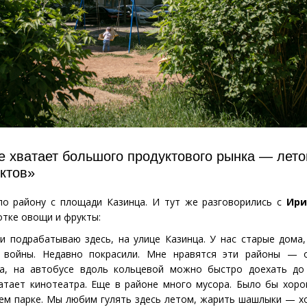
е хватает большого продуктового рынка
— лето
уктов»
по району с площади Казинца. И тут же разговорились с
Ири
отке овощи и фрукты:
 подрабатываю здесь, на улице Казинца. У нас старые дома,
е войны. Недавно покрасили. Мне нравятся эти районы — 
ра, на автобусе вдоль кольцевой можно быстро доехать до
ватает кинотеатра. Еще в районе много мусора. Было бы хор
ем парке. Мы любим гулять здесь летом, жарить шашлыки — х