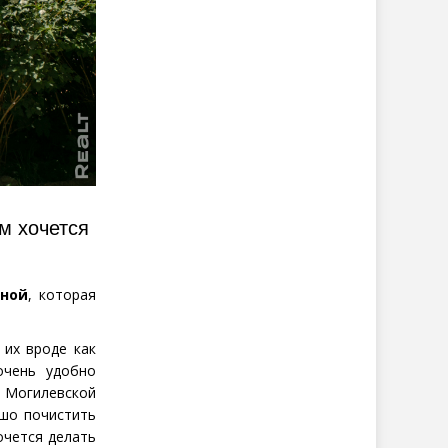
м хочется
ной
, которая
 их вроде как
очень удобно
 Могилевской
ошо почистить
очется делать