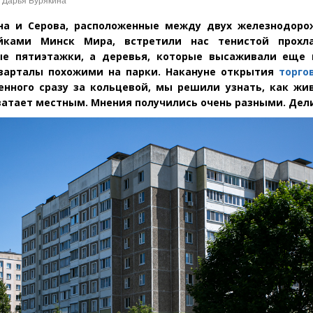
: Дарья Бурякина
на и Серова, расположенные между двух железнодоро
ками Минск Мира, встретили нас тенистой прохла
ые пятиэтажки, а деревья, которые высаживали еще 
варталы похожими на парки. Накануне открытия
торго
енного сразу за кольцевой, мы решили узнать, как жи
хватает местным. Мнения получились очень разными. Дел