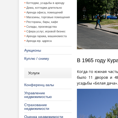
Коттеджи, усадьбы в аренду
Дома, коттеджи длительно
Аренда офиса, помещений
Магазины, торговые помещения
Рестораны, бары, кафе
Склады, производства
Сфера услуг, игровой бизнес
Аренда гаража, машиноместа
Аренда юр. адреса
Аукционы
Куплю / сниму
В 1965 году Кур
Когда-то южная часть
Услуги
было 11 дворов и 48
усадьбы
«
Белая дача».
Конференц-залы
Управление
недвижимостью
Страхование
недвижимости
Оценка недвижимости