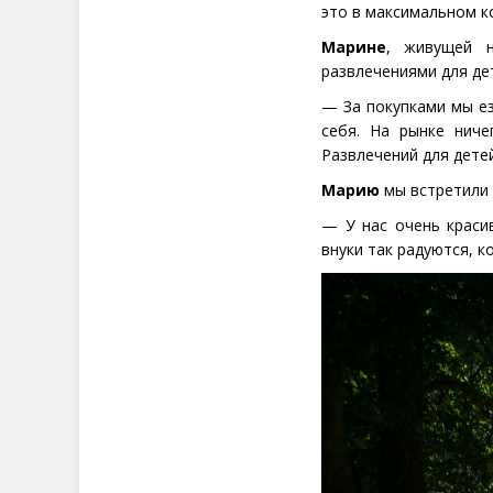
это в максимальном к
Марине
, живущей н
развлечениями для де
— За покупками мы ез
себя. На рынке ниче
Развлечений для детей
Марию
мы встретили 
— У нас очень краси
внуки так радуются, ко