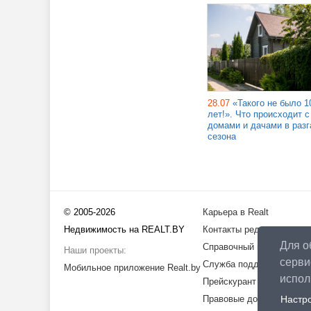
28.07
«Такого не было 1
лет!». Что происходит с
домами и дачами в разг
сезона
© 2005-2026
Карьера в Realt
Недвижимость на REALT.BY
Контакты редакции
Для о
Справочный центр
Наши проекты:
серви
Служба поддержки
Мобильное приложение Realt.by
испо
Прейскурант
Правовые документы
Настр