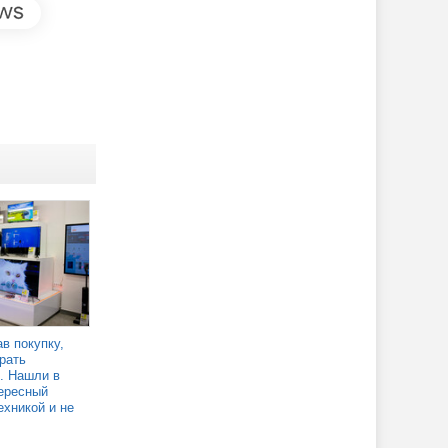
в покупку,
рать
. Нашли в
ересный
ехникой и не