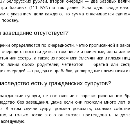
37 белорусских рублей, второй очереди — две базовых вели
три базовых
(
111 BYN) и так далее. Если одно свидетельс
кам с указанием доли каждого, то сумма оплачивается едино
 поровну.
и завещание отсутствует?
дники определяются по очередности, четко прописанной в зако
 очереди относятся дети, в том числе и приемные, жена или м
тья или сестры, а также их преемники
(
племянники и племянниц
по линии обоих родителей; четвертой — братья или сест
их очередей — прадеды и прабабки, двоюродные племянники и 
наследство есть у гражданских супругов?
ражданские супруги, не состоявшие в зарегистрированном бр
ледство без завещания. Даже если они прожили много лет в
о. В этом случае супруг должен доказать, сколько собстве
во, и только после этого он сможет претендовать на долю
наследуемую.