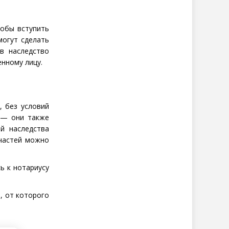
тобы вступить
могут сделать
в наследство
нному лицу.
, без условий
, — они также
й наследства
 частей можно
ь к нотариусу
, от которого