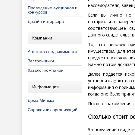
наследодателя, завещ
Проведение аукционов и
конкурсов
Если вы лично не 
нотариально завере
Дизайн интерьера
соответствующее св
данного свидетельств
Компании
То, что человек при
имуществом. Для это
Агентства недвижимости
предмет наследовани
Застройщики
Важно потом доказать
Каталог компаний
Далее подается иско
установить факт его 
информация о принима
Информация
когда оно было принят
Дома Минска
После ознакомления с
Справочник организаций
Сколько стоит о
За получение свидете