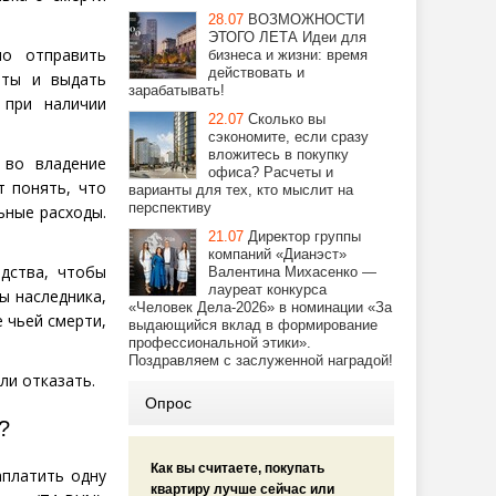
28.07
ВОЗМОЖНОСТИ
ЭТОГО ЛЕТА Идеи для
о отправить
бизнеса и жизни: время
действовать и
нты и выдать
зарабатывать!
 при наличии
22.07
Сколько вы
сэкономите, если сразу
вложитесь в покупку
 во владение
офиса? Расчеты и
т понять, что
варианты для тех, кто мыслит на
перспективу
ьные расходы.
21.07
Директор группы
компаний «Дианэст»
дства, чтобы
Валентина Михасенко —
лауреат конкурса
ы наследника,
«Человек Дела-2026» в номинации «За
 чьей смерти,
выдающийся вклад в формирование
профессиональной этики».
Поздравляем с заслуженной наградой!
ли отказать.
Опрос
?
Как вы считаете, покупать
аплатить одну
квартиру лучше сейчас или