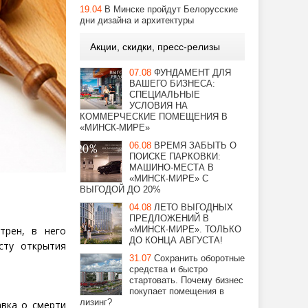
19.04
В Минске пройдут Белорусские
дни дизайна и архитектуры
Акции, скидки, пресс-релизы
07.08
ФУНДАМЕНТ ДЛЯ
ВАШЕГО БИЗНЕСА:
СПЕЦИАЛЬНЫЕ
УСЛОВИЯ НА
КОММЕРЧЕСКИЕ ПОМЕЩЕНИЯ В
«МИНСК-МИРЕ»
06.08
ВРЕМЯ ЗАБЫТЬ О
ПОИСКЕ ПАРКОВКИ:
МАШИНО-МЕСТА В
«МИНСК-МИРЕ» С
ВЫГОДОЙ ДО 20%
04.08
ЛЕТО ВЫГОДНЫХ
ПРЕДЛОЖЕНИЙ В
трен, в него
«МИНСК-МИРЕ». ТОЛЬКО
ДО КОНЦА АВГУСТА!
сту открытия
31.07
Сохранить оборотные
средства и быстро
стартовать. Почему бизнес
покупает помещения в
лизинг?
авка о смерти