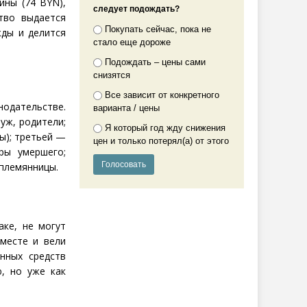
чины
(
74 BYN),
следует подождать?
тво выдается
Покупать сейчас, пока не
жды и делится
стало еще дороже
Подождать – цены сами
снизятся
Все зависит от конкретного
нодательстве.
варианта / цены
уж, родители;
Я который год жду снижения
ы); третьей —
цен и только потерял(а) от этого
ры умершего;
племянницы.
аке, не могут
месте и вели
нных средств
, но уже как