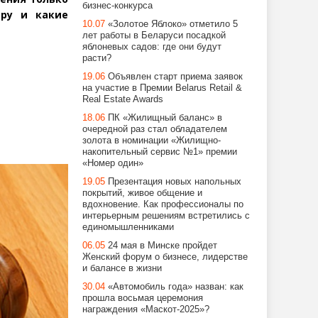
бизнес-конкурса
иру и какие
10.07
«Золотое Яблоко» отметило 5
лет работы в Беларуси посадкой
яблоневых садов: где они будут
расти?
19.06
Объявлен старт приема заявок
на участие в Премии Belarus Retail &
Real Estate Awards
18.06
ПК «Жилищный баланс» в
очередной раз стал обладателем
золота в номинации «Жилищно-
накопительный сервис №1» премии
«Номер один»
19.05
Презентация новых напольных
покрытий, живое общение и
вдохновение. Как профессионалы по
интерьерным решениям встретились с
единомышленниками
06.05
24 мая в Минске пройдет
Женский форум о бизнесе, лидерстве
и балансе в жизни
30.04
«Автомобиль года» назван: как
прошла восьмая церемония
награждения «Маскот-2025»?