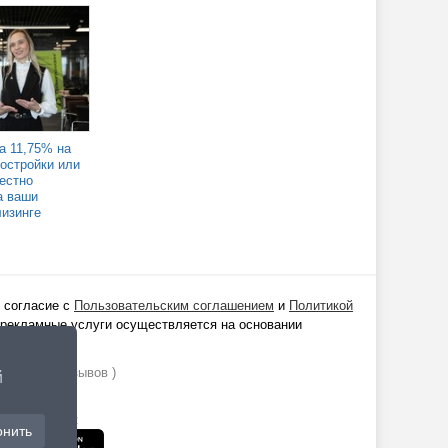
а 11,75% на
востройки или
Честно
а ваши
лизинге
 согласие с
Пользовательским соглашением
и
Политикой
 рекламные услуги осуществляется на основании
ании
1529
отзывов )
й
Realt Mobile:
онить