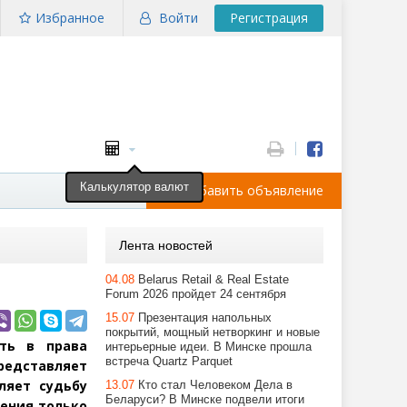
Избранное
Войти
Регистрация
Калькулятор валют
Добавить объявление
Лента новостей
04.08
Belarus Retail & Real Estate
Forum 2026 пройдет 24 сентября
15.07
Презентация напольных
покрытий, мощный нетворкинг и новые
ить в права
интерьерные идеи. В Минске прошла
встреча Quartz Parquet
редставляет
ляет судьбу
13.07
Кто стал Человеком Дела в
Беларуси? В Минске подвели итоги
ения только