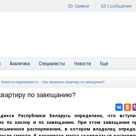
Заявки
Сообщения
я
Аналитика
Специалисты
Новости
Ещё
—
Новости недвижимости
—
Как оформить квартиру по завещанию?
квартиру по завещанию?
дексе Республики Беларусь определено, что вступ
но по закону и по завещанию. При этом завещание п
исьменное распоряжение, в котором владелец опреде
после смерти. В документе могут содержаться распоряж