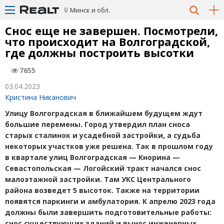
Минск и обл.
Снос еще не завершен. Посмотрели,
что происходит на Волгоградской,
где должны построить высотки
7655
03.04.2023
Кристина Никанович
Улицу Волгоградская в ближайшем будущем ждут
большие перемены. Город утвердил план сноса
старых сталинок и усадебной застройки, а судьба
некоторых участков уже решена. Так в прошлом году
в квартале улиц Волгоградская — Кнорина —
Севастопольская — Логойский тракт начался снос
малоэтажной застройки. Там УКС Центрального
района возведет 5 высоток. Также на территории
появятся паркинги и амбулатория. К апрелю 2023 года
должны были завершить подготовительные работы:
снос существующих зданий и вынос инженерных