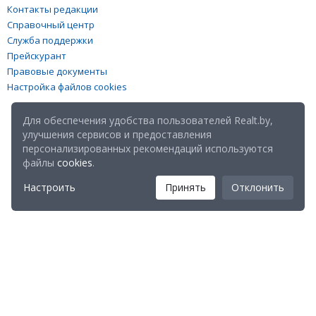
Контакты редакции
Справочный центр
Служба поддержки
Прейскурант
Правовые документы
Настройка файлов cookies
Для обеспечения удобства пользователей Realt.by,
улучшения сервисов и предоставления
персонализированных рекомендаций используются
файлы
cookies
.
Настроить
Принять
Отклонить
Мы в соц. сетях:
Скачайте мобильное приложение Realt Mobile: