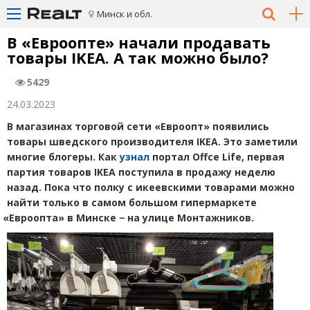
Минск и обл.
В «Евроопте» начали продавать
товары IKEA. А так можно было?
5429
24.03.2023
В магазинах торговой сети
«
Евроопт» появились
товары шведского производителя IKEA. Это заметили
многие блогеры. Как
узнал
портал O
ffce
L
ife
, первая
партия товаров IKEA поступила в продажу неделю
назад. Пока что полку с икеевскими товарами можно
найти только в самом большом гипермаркете
«
Евроопта» в Минске − на улице Монтажников.