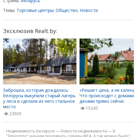
Страны:
Беларусь
Темы:
Торговые центры
;
Общество
;
Новости
Эксклюзив Realt.by:
Заброшка, которая дождалась:
«Решает цена, а не календа
белорусы выкупили старый лагерь
Что происходит с домами 
у леса и сделали из него стильное
дачами прямо сейчас
место
15245
23909
Недвижимость Беларуси
—
Новости недвижимости
—
В
"Евроопте" начали продавать товары IKEA. А так можно было?