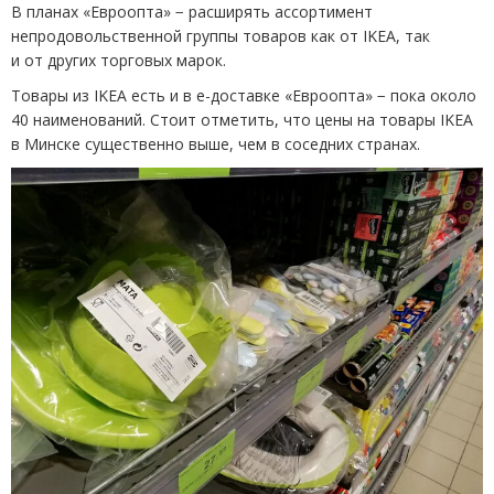
В планах
«
Евроопта» − расширять ассортимент
непродовольственной группы товаров как от IKEA, так
и от других торговых марок.
Товары из IKEA есть и в е-доставке
«
Евроопта» − пока около
40 наименований. Стоит отметить, что цены на товары IKEA
в Минске существенно выше, чем в соседних странах.