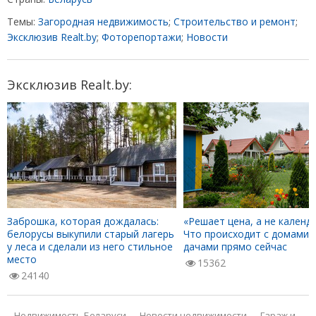
Темы:
Загородная недвижимость
;
Строительство и ремонт
;
Эксклюзив Realt.by
;
Фоторепортажи
;
Новости
Эксклюзив Realt.by:
Заброшка, которая дождалась:
«Решает цена, а не календа
белорусы выкупили старый лагерь
Что происходит с домами 
у леса и сделали из него стильное
дачами прямо сейчас
место
15362
24140
Недвижимость Беларуси
—
Новости недвижимости
—
Гараж и