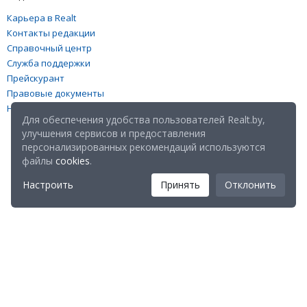
Карьера в Realt
Контакты редакции
Справочный центр
Служба поддержки
Прейскурант
Правовые документы
Настройка файлов cookies
Для обеспечения удобства пользователей Realt.by,
улучшения сервисов и предоставления
персонализированных рекомендаций используются
файлы
cookies
.
Настроить
Принять
Отклонить
Мы в соц. сетях:
Скачайте мобильное приложение Realt Mobile: