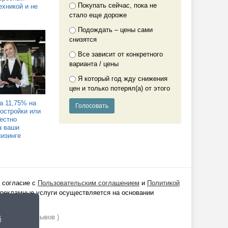
Покупать сейчас, пока не
ехникой и не
стало еще дороже
Подождать – цены сами
снизятся
Все зависит от конкретного
варианта / цены
Я который год жду снижения
цен и только потерял(а) от этого
а 11,75% на
востройки или
Честно
а ваши
лизинге
 согласие с
Пользовательским соглашением
и
Политикой
 рекламные услуги осуществляется на основании
ании
1529
отзывов )
й