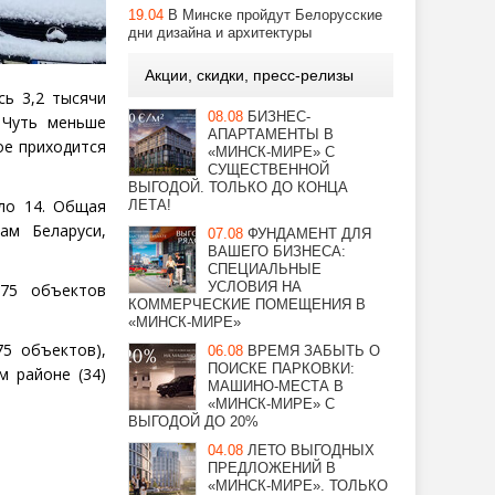
19.04
В Минске пройдут Белорусские
дни дизайна и архитектуры
Акции, скидки, пресс-релизы
сь 3,2 тысячи
08.08
БИЗНЕС-
 Чуть меньше
АПАРТАМЕНТЫ В
ое приходится
«МИНСК-МИРЕ» С
СУЩЕСТВЕННОЙ
ВЫГОДОЙ. ТОЛЬКО ДО КОНЦА
ло 14. Общая
ЛЕТА!
ам Беларуси,
07.08
ФУНДАМЕНТ ДЛЯ
ВАШЕГО БИЗНЕСА:
СПЕЦИАЛЬНЫЕ
УСЛОВИЯ НА
775 объектов
КОММЕРЧЕСКИЕ ПОМЕЩЕНИЯ В
«МИНСК-МИРЕ»
75 объектов),
06.08
ВРЕМЯ ЗАБЫТЬ О
ПОИСКЕ ПАРКОВКИ:
ом районе
(
34)
МАШИНО-МЕСТА В
«МИНСК-МИРЕ» С
ВЫГОДОЙ ДО 20%
04.08
ЛЕТО ВЫГОДНЫХ
ПРЕДЛОЖЕНИЙ В
«МИНСК-МИРЕ». ТОЛЬКО