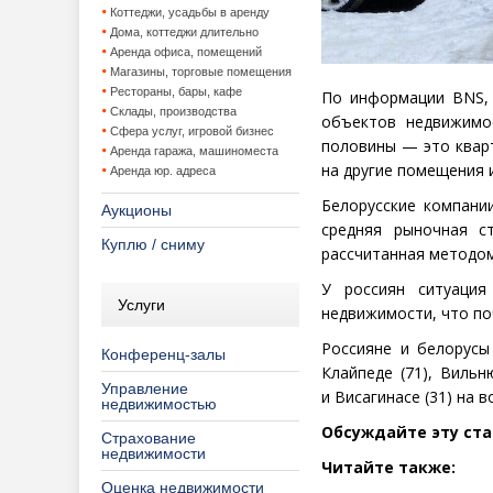
Коттеджи, усадьбы в аренду
Дома, коттеджи длительно
Аренда офиса, помещений
Магазины, торговые помещения
Рестораны, бары, кафе
По информации BNS, 
Склады, производства
объектов недвижимос
Сфера услуг, игровой бизнес
половины — это квар
Аренда гаража, машиноместа
на другие помещения и
Аренда юр. адреса
Белорусские компани
Аукционы
средняя рыночная с
Куплю / сниму
рассчитанная методом
У россиян ситуация
Услуги
недвижимости, что по
Россияне и белорусы
Конференц-залы
Клайпеде
(
71), Вильн
Управление
и Висагинасе
(
31) на в
недвижимостью
Обсуждайте эту ст
Страхование
недвижимости
Читайте также:
Оценка недвижимости