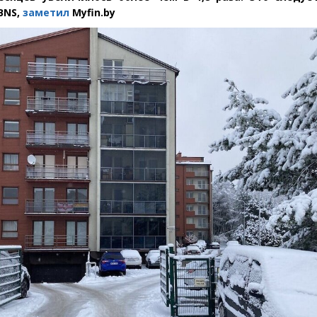
BNS,
заметил
Myfin.by