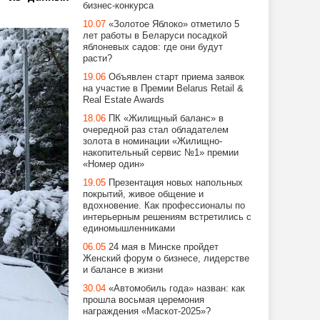
бизнес-конкурса
10.07
«Золотое Яблоко» отметило 5
лет работы в Беларуси посадкой
яблоневых садов: где они будут
расти?
19.06
Объявлен старт приема заявок
на участие в Премии Belarus Retail &
Real Estate Awards
18.06
ПК «Жилищный баланс» в
очередной раз стал обладателем
золота в номинации «Жилищно-
накопительный сервис №1» премии
«Номер один»
19.05
Презентация новых напольных
покрытий, живое общение и
вдохновение. Как профессионалы по
интерьерным решениям встретились с
единомышленниками
06.05
24 мая в Минске пройдет
Женский форум о бизнесе, лидерстве
и балансе в жизни
30.04
«Автомобиль года» назван: как
прошла восьмая церемония
награждения «Маскот-2025»?