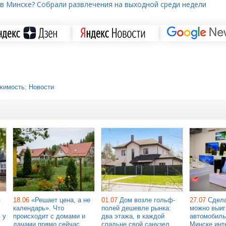
 в Минске? Собрали развлечения на выходной среди недели
жимость
;
Новости
я
18.06
«Решает цена, а не
01.07
Дом возле гольф-
27.07
Сдела
календарь». Что
полей дешевле рынка:
можно выиг
 у
происходит с домами и
два этажа, в каждой
автомобиль
дачами прямо сейчас
спальне свой санузел.
Минске инт