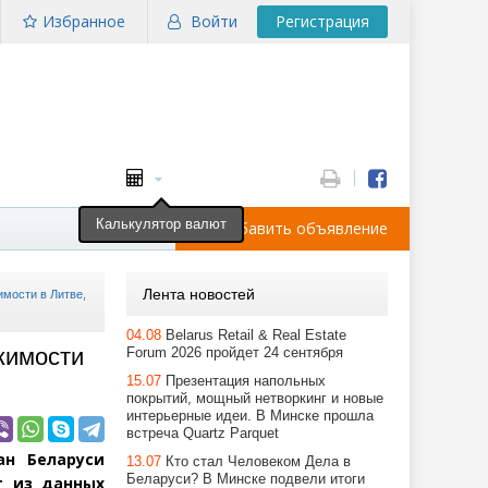
Избранное
Войти
Регистрация
Калькулятор валют
Добавить объявление
Лента новостей
имости в Литве,
04.08
Belarus Retail & Real Estate
жимости
Forum 2026 пройдет 24 сентября
15.07
Презентация напольных
покрытий, мощный нетворкинг и новые
интерьерные идеи. В Минске прошла
встреча Quartz Parquet
ан Беларуси
13.07
Кто стал Человеком Дела в
Беларуси? В Минске подвели итоги
т из данных