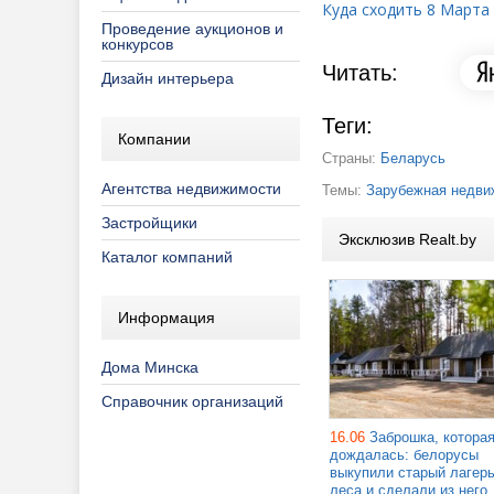
Куда сходить 8 Марта
Проведение аукционов и
конкурсов
Читать:
Дизайн интерьера
Теги:
Компании
Страны:
Беларусь
Агентства недвижимости
Темы:
Зарубежная недви
Застройщики
Эксклюзив Realt.by
Каталог компаний
Информация
Дома Минска
Справочник организаций
16.06
Заброшка, котора
дождалась: белорусы
выкупили старый лагерь
леса и сделали из него