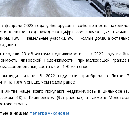
в феврале 2023 года у белорусов в собственности находило
ти в Литве. Год назад эта цифра составляла 1,75 тысячи.
тиры, 13% — земельные участки, 8% — жилые дома, а остальн
 здания.
и владели 23 объектами недвижимости — в 2022 году их бы
тоимость литовской недвижимости, принадлежащей граждан
 массовой оценки, составляет 170 млн евро.
 выглядит иначе. В 2022 году они приобрели в Литве 
чти на 1,8% меньше, чем годом ранее.
 в Литве чаще всего покупают недвижимость в Вильнюсе
(
1
юсском
(
68) и Клайпедском
(
37) районах, а также в Молетск
остоке страны.
атью в нашем
телеграм-канале!