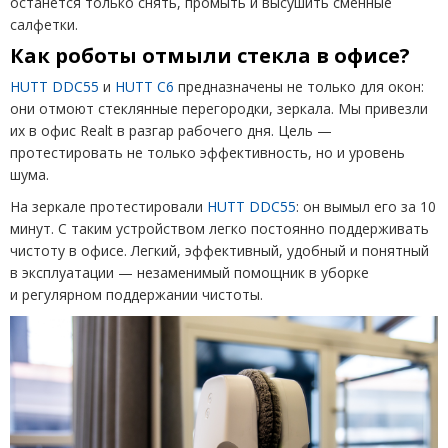
останется только снять, промыть и высушить сменные
салфетки.
Как роботы отмыли стекла в офисе?
HUTT DDC
55
и
HUTT C
6
предназначены не только для окон:
они отмоют стеклянные перегородки, зеркала. Мы привезли
их в офис
Realt
в разгар рабочего дня. Цель —
протестировать не только эффективность, но и уровень
шума.
На зеркале протестировали
HUTT DDC
55
: он вымыл его за 10
минут. С таким устройством легко постоянно поддерживать
чистоту в офисе. Легкий, эффективный, удобный и понятный
в эксплуатации — незаменимый помощник в уборке
и регулярном поддержании чистоты.