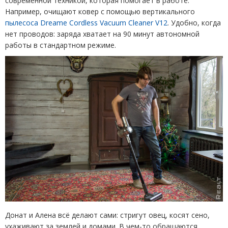
современной техникой, которая помогает в работе.
Например, очищают ковер с помощью вертикального
пылесоса Dreame Cordless Vacuum Cleaner V12
. Удобно, когда
нет проводов: заряда хватает на 90 минут автономной
работы в стандартном режиме.
Донат и Алена всё делают сами: стригут овец, косят сено,
ухаживают за землей и домами. В чем-то обращаются