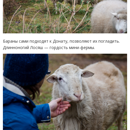
Бараны сами подходят к Донату, позволяют их погладить.
Длинноногий Лосяш — гордость мини-фермы.