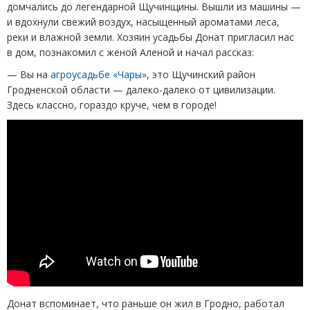
домчались до легендарной Щучинщины. Вышли из машины —
и вдохнули свежий воздух, насыщенный ароматами леса,
реки и влажной земли. Хозяин усадьбы Донат пригласил нас
в дом, познакомил с женой Аленой и начал рассказ:
— Вы на
агроусадьбе
«
Чары»
, это Щучинский район
Гродненской области — далеко-далеко от цивилизации.
Здесь классно, гораздо круче, чем в городе!
Донат вспоминает, что раньше он жил в Гродно, работал