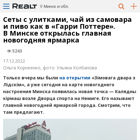
Минск и обл.
Сеты с улитками, чай из самовара
и пиво как в «Гарри Поттере».
В Минске открылась главная
новогодняя ярмарка
5243
17.12.2022
Ольга Корнеенко, фото: Ульяна Колбанова
Только вчера мы были
на открытии
«Зімовага двара з
Лідскім», а уже сегодня на карте новогоднего
настроения Минска появилась новая точка — Калядны
кірмаш возле Дворца спорта на Немиге. Его называют
главной новогодней ярмаркой города. Смотрим, что
там предлагают.