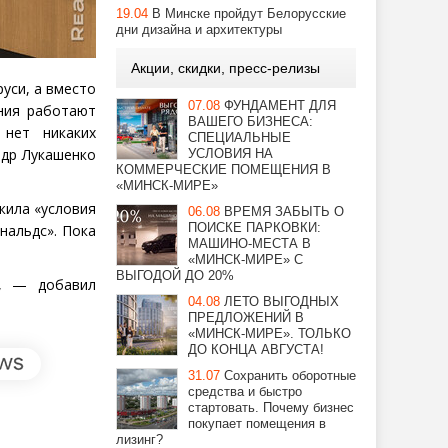
19.04
В Минске пройдут Белорусские
дни дизайна и архитектуры
Акции, скидки, пресс-релизы
уси, а вместо
07.08
ФУНДАМЕНТ ДЛЯ
ения работают
ВАШЕГО БИЗНЕСА:
 нет никаких
СПЕЦИАЛЬНЫЕ
ндр Лукашенко
УСЛОВИЯ НА
КОММЕРЧЕСКИЕ ПОМЕЩЕНИЯ В
«МИНСК-МИРЕ»
жила
«
условия
06.08
ВРЕМЯ ЗАБЫТЬ О
ПОИСКЕ ПАРКОВКИ:
нальдс». Пока
МАШИНО-МЕСТА В
«МИНСК-МИРЕ» С
ВЫГОДОЙ ДО 20%
ы, — добавил
04.08
ЛЕТО ВЫГОДНЫХ
ПРЕДЛОЖЕНИЙ В
«МИНСК-МИРЕ». ТОЛЬКО
ДО КОНЦА АВГУСТА!
31.07
Сохранить оборотные
средства и быстро
стартовать. Почему бизнес
покупает помещения в
лизинг?