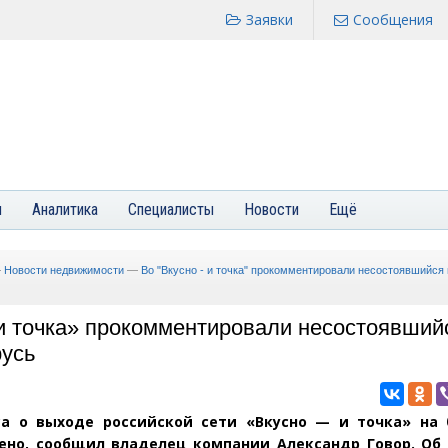
Заявки
Сообщения
я
Аналитика
Специалисты
Новости
Ещё
—
Новости недвижимости
—
Во "Вкусно - и точка" прокомментировали несостоявшийся 
и точка» прокомментировали несостоявший
русь
а о выходе российской сети
«
Вкусно — и точка» на 
ено, сообщил владелец компании Александр Говор. Об