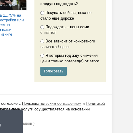
следует подождать?
Покупать сейчас, пока не
а 11,75% на
стало еще дороже
востройки или
Честно
Подождать – цены сами
а ваши
снизятся
лизинге
Все зависит от конкретного
варианта / цены
Я который год жду снижения
цен и только потерял(а) от этого
 согласие с
Пользовательским соглашением
и
Политикой
 рекламные услуги осуществляется на основании
ании
1529
отзывов )
й