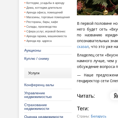
Коттеджи, усадьбы в аренду
Дома, коттеджи длительно
Аренда офиса, помещений
Магазины, торговые помещения
Рестораны, бары, кафе
В первой половине но
Склады, производства
него будет сеть
«
Вку
Сфера услуг, игровой бизнес
по названию юридич
Аренда гаража, машиноместа
опознавательных знак
Аренда юр. адреса
сказал
, что это уже н
Аукционы
Владелец сети
«
Вкусн
Куплю / сниму
намного лучше, чем у
обсуждение вопроса п
Услуги
— Наше предложение
гендиректор сети Оле
Конференц-залы
Управление
Читать:
недвижимостью
Страхование
Теги:
недвижимости
Страны:
Беларусь
Оценка недвижимости