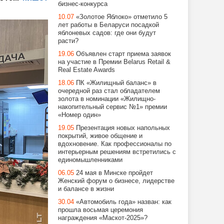
бизнес-конкурса
10.07
«Золотое Яблоко» отметило 5
лет работы в Беларуси посадкой
яблоневых садов: где они будут
расти?
19.06
Объявлен старт приема заявок
на участие в Премии Belarus Retail &
Real Estate Awards
18.06
ПК «Жилищный баланс» в
очередной раз стал обладателем
золота в номинации «Жилищно-
накопительный сервис №1» премии
«Номер один»
19.05
Презентация новых напольных
покрытий, живое общение и
вдохновение. Как профессионалы по
интерьерным решениям встретились с
единомышленниками
06.05
24 мая в Минске пройдет
Женский форум о бизнесе, лидерстве
и балансе в жизни
30.04
«Автомобиль года» назван: как
прошла восьмая церемония
награждения «Маскот-2025»?