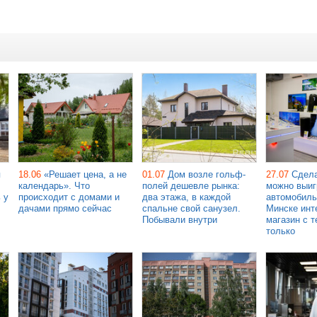
я
18.06
«Решает цена, а не
01.07
Дом возле гольф-
27.07
Сдела
календарь». Что
полей дешевле рынка:
можно выиг
 у
происходит с домами и
два этажа, в каждой
автомобиль
дачами прямо сейчас
спальне свой санузел.
Минске инт
Побывали внутри
магазин с т
только