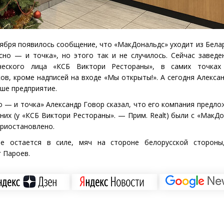
ября появилось сообщение, что
«
МакДональдс» уходит из Белар
сно — и точка», но этого так и не случилось. Сейчас завед
еского лица
«
КСБ Виктори Рестораны», в самих точках
ов, кроме надписей на входе
«
Мы открыты!». А сегодня Алекса
аше предприятие.
о — и точка» Александр Говор сказал, что его компания предло
 них
(
у «КСБ Виктори Рестораны». — Прим. Realt) были с «МакДо
риостановлено.
 остается в силе, мяч на стороне белорусской сторон
г Пароев.