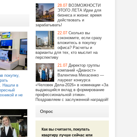
28.07
ВОЗМОЖНОСТИ
ЭТОГО ЛЕТА Идеи для
бизнеса и жизни: время
действовать и
зарабатывать!
22.07
Сколько вы
сэкономите, если сразу
вложитесь в покупку
офиса? Расчеты и
варианты для тех, кто мыслит на
перспективу
21.07
Директор группы
компаний «Дианэст»
Валентина Михасенко —
в покупку,
лауреат конкурса
рать
«Человек Дела-2026» в номинации «За
. Нашли в
выдающийся вклад в формирование
ересный
профессиональной этики».
ехникой и не
Поздравляем с заслуженной наградой!
Опрос
Как вы считаете, покупать
квартиру лучше сейчас или