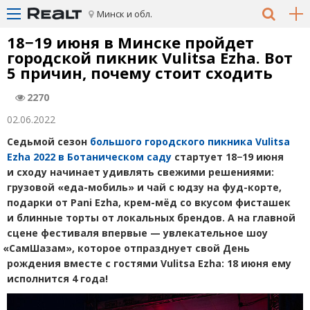
Минск и обл.
18−19 июня в Минске пройдет
городской пикник Vulitsa Ezha. Вот
5 причин, почему стоит сходить
2270
02.06.2022
Седьмой сезон
большого городского пикника Vulitsa
Ezha 2022 в Ботаническом саду
стартует 18−19 июня
и сходу начинает удивлять свежими решениями:
грузовой
«
еда-мобиль» и чай с юдзу на фуд-корте,
подарки от Pani Ezha, крем-мёд со вкусом фисташек
и блинные торты от локальных брендов. А на главной
сцене фестиваля впервые — увлекательное шоу
«
СамШазам», которое отпразднует свой День
рождения вместе с гостями Vulitsa Ezha: 18 июня ему
исполнится 4 года!