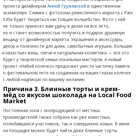
проекта дизайнером
Анной Гружевской
в единственном
экземпляре. Снимки с фотозоны ремесленного маркета с Pani
Ezha будет твориться настоящее волшебство. Фото с ней
не только принесет вам удачу в делах на все лето,
но и станет возможностью получить в подарок душевную
вещицу от дизайнеров маркета. Украшения и аксессуары,
декор и полезности для дома, самобытные игрушки, большие
«
глазастые» вазы, свечи и натуральная косметика — всё это
будет у творческой семьи локальных мастеров. А новый
проект
«
Набей колечко» предложит унести частичку памяти
о фестивальном лете на созданном на ваших глазах колечке
с любой надписью по вашему желанию.
Причина 3. Блинные торты и крем-
мёд со вкусом шоколада на Local Food
Market
Постоянная зона с экопродукцией от местных
производителей также собрала как уже известных,
полюбившихся участников, так и совершенно новых. В июне
на площадке можно будет найти даже блинные торты