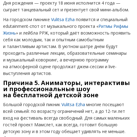
Дня рождения — проекту 18 июня исполнится 4 года —
сыграет танцевальный сет и презентует свой мини-альбом.
На городском пикнике
Vulitsa Ezha
появится и специальный
edutainment-спот от музыкального проекта
«
Ритмы Рифмы
Жизнь
» и лейбла РРЖ, который даёт возможность проявить
себя как молодым, так и опытным самобытным
и талантливым артистам. В уютном шатре днём будут
проходить различные лекции, образовательные семинары
и музыкальный коворкинг, а вечернюю программу
на атмосферной сцене продолжат джем-сессии и live-
выступления артистов.
Причина 5. Аниматоры, интерактивы
и профессиональные шоу
на бесплатной детской зоне
Большой городской пикник
Vulitsa Ezha
многие посещают
всей семьей: по возрасту ограничений нет, а до 12-ти лет
вход на фестиваль всегда свободный. Для самых маленьких
гостей проект Мамслет, как всегда, готовит большую
детскую зону и в этом году обещает удивлять не меньше.