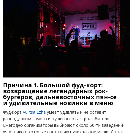
Причина 1. Большой фуд-корт:
возвращение легендарных рок-
бургеров, дальневосточных пян-се
и удивительные новинки в меню
Фуд-корт
Vulitsa Ezha
умеет удивлять и не оставит
равнодушным самого искушенного гастролюбителя.
Ежегодно организаторы выбирают около 50-ти заведений-
участников, которые составляют уникальное меню. Да так,