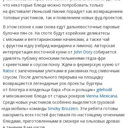
что некоторые блюда можно попробовать только
на фестивале! Июньский пикник порадует как возвращением
топовых участников, так и появлением новых фуд-проектов.
В этом сезоне к нам снова едут дальневосточные паровые
булочки пян-се. На споте будут корейские деликатесы
с мясными и вегетарианскими начинками, а также чай
с фруктом юдзу
(
гибрид мандарина и лимона). Авторская
интерпретация восточной кухни от
John Dory
собирается
удивлять публику японскими пельменями гёдза-фри
с креветками и соусом понзу. Ждём и фермерскую кухню от
Ratov
с запеченными улитками в раковинах под сливочным
соусом. После длительного перерыва на площадку
возвращаются легендарные рок-проекты: бургеры
от блогера и владельца бара
«
Рок-н-рольщик»
gdehodil
и мексиканские блюда от старых рокеров
Vienna Mexicana.
Среди новых участников особенно выделяется грузовой
«
еда-мобиль» команды
Smoky Brozzers
. Эти ребята готовы
накормить всех гостей фестиваля по-настоящему огненными
блюдами, приготовленными в смокере на ольховых дровах
в течение 8-ми часов.