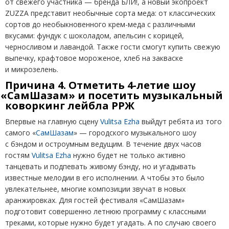
от свежего участника — бренда БЛИ!, а новый экопроект
ZUZZA представит необычные сорта меда: от классических
сортов до необыкновенного крем-меда с различными
вкусами: фундук с шоколадом, апельсин с корицей,
черносливом и лавандой. Также гости смогут купить свежую
выпечку, крафтовое мороженое, хлеб на закваске
и микрозелень.
Причина 4. Отметить 4-летие шоу
«
СамШазам» и посетить музыкальный
коворкинг лейбла РРЖ
Впервые на главную сцену
Vulitsa Ezha
выйдут ребята из того
самого
«
СамШазам
» — городского музыкального шоу
с бэндом и остроумным ведущим. В течение двух часов
гостям
Vulitsa Ezha
нужно будет не только активно
танцевать и подпевать живому бэнду, но и угадывать
известные мелодии в его исполнении. А чтобы это было
увлекательнее, многие композиции звучат в новых
аранжировках. Для гостей фестиваля
«
СамШазам»
подготовит совершенно летнюю программу с классными
треками, которые нужно будет угадать. А по случаю своего