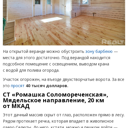
На открытой веранде можно обустроить
зону барбекю
—
места для этого достаточно. Под верандой находится
подсобное помещение с освещением, выводом крана
с водой для полива огорода.
Участок огорожен, на въезде двухстворчатые ворота. За все
это
просят
40 тысяч долларов.
СТ «Ромашка Соломореченская»,
Мядельское направление, 20 км
от МКАД
Этот дачный массив скрыт от глаз, расположен прямо в лесу.
Рядом протекает речка, которая впадает в живописное
озеро Селюты. До него, кстати, можно и пешком дойти —