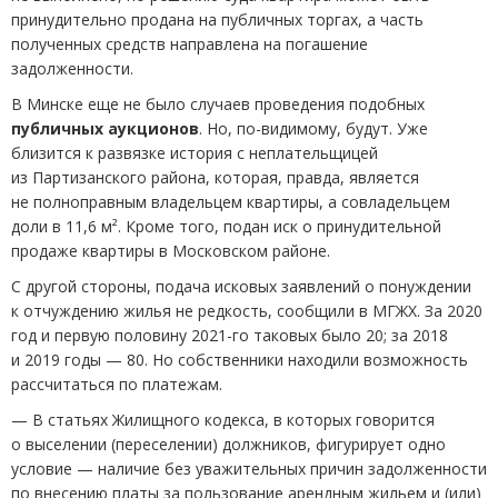
принудительно продана на публичных торгах, а часть
полученных средств направлена на погашение
задолженности.
В Минске еще не было случаев проведения подобных
публичных аукционов
. Но, по-видимому, будут. Уже
близится к развязке история с неплательщицей
из Партизанского района, которая, правда, является
не полноправным владельцем квартиры, а совладельцем
доли в 11,6 м². Кроме того, подан иск о принудительной
продаже квартиры в Московском районе.
С другой стороны, подача исковых заявлений о понуждении
к отчуждению жилья не редкость, сообщили в МГЖХ. За 2020
год и первую половину 2021-го таковых было 20; за 2018
и 2019 годы — 80. Но собственники находили возможность
рассчитаться по платежам.
— В статьях Жилищного кодекса, в которых говорится
о выселении
(
переселении) должников, фигурирует одно
условие — наличие без уважительных причин задолженности
по внесению платы за пользование арендным жильем и
(
или)