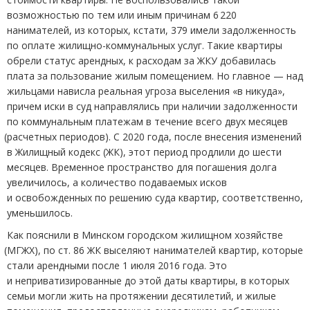
возможностью по тем или иным причинам 6 220
нанимателей, из которых, кстати, 379 имели задолженность
по оплате жилищно-коммунальных услуг. Такие квартиры
обрели статус арендных, к расходам за ЖКУ добавилась
плата за пользование жилым помещением. Но главное — над
жильцами нависла реальная угроза выселения
«
в никуда»,
причем иски в суд направлялись при наличии задолженности
по коммунальным платежам в течение всего двух месяцев
(
расчетных периодов). С 2020 года, после внесения изменений
в Жилищный кодекс
(
ЖК), этот период продлили до шести
месяцев. Временное пространство для погашения долга
увеличилось, а количество подаваемых исков
и освобожденных по решению суда квартир, соответственно,
уменьшилось.
Как пояснили в Минском городском жилищном хозяйстве
(
МГЖХ), по ст. 86 ЖК выселяют нанимателей квартир, которые
стали арендными после 1 июля 2016 года. Это
и неприватизированные до этой даты квартиры, в которых
семьи могли жить на протяжении десятилетий, и жилые