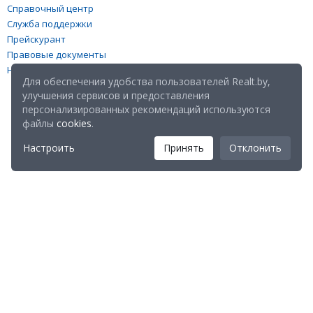
Справочный центр
Служба поддержки
Прейскурант
Правовые документы
Настройка файлов cookies
Для обеспечения удобства пользователей Realt.by,
улучшения сервисов и предоставления
персонализированных рекомендаций используются
файлы
cookies
.
Настроить
Принять
Отклонить
Мы в соц. сетях:
Скачайте мобильное приложение Realt Mobile: