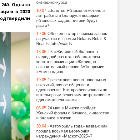
бизнес-конкурса
240. Однако
10.07
«Золотое Яблоко» отметило 5
тацию в 2020
лет работы в Беларуси посадкой
одтвердили
яблоневых садов: где они будут
расти?
19.06
Объявлен старт приема заявок
на участие в Премии Belarus Retail &
Real Estate Awards
18.06
ПК «Жилищный баланс» в
очередной раз стал обладателем
золота в номинации «Жилищно-
накопительный сервис №1» премии
«Номер один»
19.05
Презентация новых напольных
покрытий, живое общение и
вдохновение. Как профессионалы по
интерьерным решениям встретились с
единомышленниками
06.05
24 мая в Минске пройдет
Женский форум о бизнесе, лидерстве
и балансе в жизни
30.04
«Автомобиль года» назван: как
прошла восьмая церемония
награждения «Маскот-2025»?