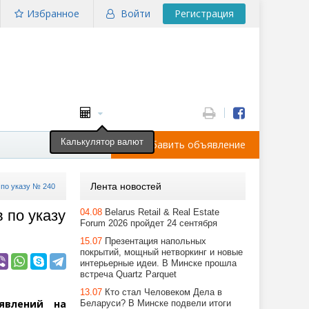
Избранное
Войти
Регистрация
Калькулятор валют
Добавить объявление
Лента новостей
 по указу № 240
 по указу
04.08
Belarus Retail & Real Estate
Forum 2026 пройдет 24 сентября
15.07
Презентация напольных
покрытий, мощный нетворкинг и новые
интерьерные идеи. В Минске прошла
встреча Quartz Parquet
13.07
Кто стал Человеком Дела в
явлений на
Беларуси? В Минске подвели итоги