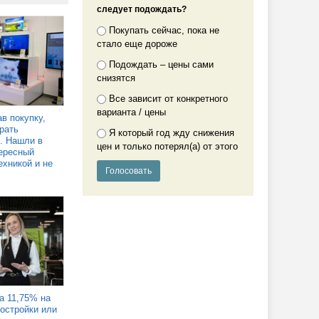
следует подождать?
Покупать сейчас, пока не
стало еще дороже
Подождать – цены сами
снизятся
Все зависит от конкретного
варианта / цены
в покупку,
рать
Я который год жду снижения
. Нашли в
цен и только потерял(а) от этого
ересный
ехникой и не
а 11,75% на
востройки или