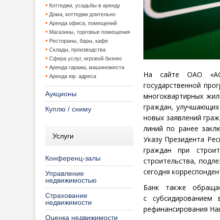
Коттеджи, усадьбы в аренду
Дома, коттеджи длительно
Аренда офиса, помещений
Магазины, торговые помещения
Рестораны, бары, кафе
Склады, производства
Сфера услуг, игровой бизнес
Аренда гаража, машиноместа
На сайте ОАО
«
А
Аренда юр. адреса
государственной про
Аукционы
многоквартирных жил
граждан, улучшающих
Куплю / сниму
новых заявлений граж
линий по ранее закл
Услуги
Указу Президента Рес
граждан при строит
Конференц-залы
строительства, подл
сегодня корреспонде
Управление
недвижимостью
Банк также обраща
Страхование
с субсидированием
недвижимости
рефинансирования Нац
Оценка недвижимости