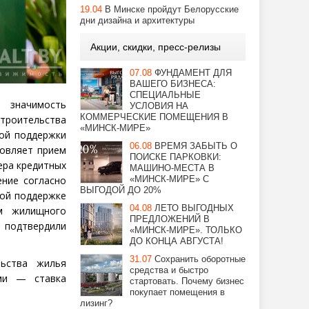
19.04
В Минске пройдут Белорусские
дни дизайна и архитектуры
Акции, скидки, пресс-релизы
07.08
ФУНДАМЕНТ ДЛЯ
ВАШЕГО БИЗНЕСА:
СПЕЦИАЛЬНЫЕ
 значимость
УСЛОВИЯ НА
КОММЕРЧЕСКИЕ ПОМЕЩЕНИЯ В
строительства
«МИНСК-МИРЕ»
ной поддержки
06.08
ВРЕМЯ ЗАБЫТЬ О
новляет прием
ПОИСКЕ ПАРКОВКИ:
ера кредитных
МАШИНО-МЕСТА В
ение согласно
«МИНСК-МИРЕ» С
ВЫГОДОЙ ДО 20%
ной поддержке
04.08
ЛЕТО ВЫГОДНЫХ
м жилищного
ПРЕДЛОЖЕНИЙ В
ю подтвердили
«МИНСК-МИРЕ». ТОЛЬКО
ДО КОНЦА АВГУСТА!
31.07
Сохранить оборотные
ьства жилья
средства и быстро
ми — ставка
стартовать. Почему бизнес
покупает помещения в
лизинг?