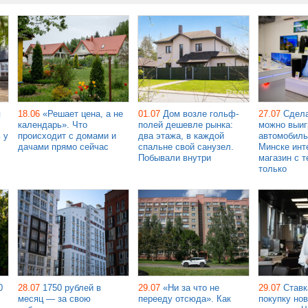
я
18.06
«Решает цена, а не
01.07
Дом возле гольф-
27.07
Сдела
календарь». Что
полей дешевле рынка:
можно выиг
 у
происходит с домами и
два этажа, в каждой
автомобиль
дачами прямо сейчас
спальне свой санузел.
Минске инт
Побывали внутри
магазин с т
только
0
28.07
1750 рублей в
29.07
«Ни за что не
29.07
Ставк
месяц — за свою
перееду отсюда». Как
покупку но