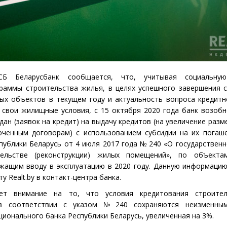
СБ Беларусбанк сообщается, что, учитывая социальную
граммы строительства жилья, в целях успешного завершения 
ых объектов в текущем году и актуальность вопроса кредит
 свои жилищные условия, с 15 октября 2020 года банк возоб
дан
(
заявок на кредит) на выдачу кредитов
(
на увеличение разм
юченным договорам) с использованием субсидии на их погаш
публики Беларусь от 4 июля 2017 года № 240 «О государствен
ельстве
(
реконструкции) жилых помещений», по объекта
ежащим вводу в эксплуатацию в 2020 году. Данную информаци
нту
Realt
.
by
в контакт-центра банка.
ет внимание на то, что условия кредитования строител
 в соответствии с указом № 240 сохраняются неизменны
ионального банка Республики Беларусь, увеличенная на 3%.