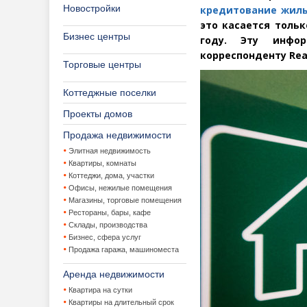
Новостройки
кредитование жил
это касается тольк
Бизнес центры
году. Эту инфор
корреспонденту
Rea
Торговые центры
Коттеджные поселки
Проекты домов
Продажа недвижимости
Элитная недвижимость
Квартиры, комнаты
Коттеджи, дома, участки
Офисы, нежилые помещения
Магазины, торговые помещения
Рестораны, бары, кафе
Склады, производства
Бизнес, сфера услуг
Продажа гаража, машиноместа
Аренда недвижимости
Квартира на сутки
Квартиры на длительный срок