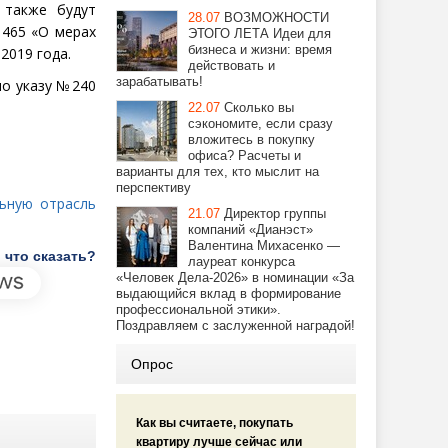
 также будут
28.07
ВОЗМОЖНОСТИ
 465 «О мерах
ЭТОГО ЛЕТА Идеи для
бизнеса и жизни: время
2019 года.
действовать и
зарабатывать!
о указу № 240
22.07
Сколько вы
сэкономите, если сразу
вложитесь в покупку
офиса? Расчеты и
варианты для тех, кто мыслит на
перспективу
льную отрасль
21.07
Директор группы
компаний «Дианэст»
Валентина Михасенко —
 что сказать?
лауреат конкурса
«Человек Дела-2026» в номинации «За
выдающийся вклад в формирование
профессиональной этики».
Поздравляем с заслуженной наградой!
Опрос
Как вы считаете, покупать
квартиру лучше сейчас или