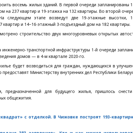
роить восемь жилых зданий. В первой очереди запланированы 
м на 237 квартир и 19-этажка на 132 квартиры. Во второй очер
На следующем этапе возведут две 19-этажные высотки, 1
7 квартир и 14−16-этажный 3-подъездный дом на 182 квартиры.
смотрено строительство двух многоуровневых открытых автос
 инженерно-транспортной инфраструктуры 1-й очереди заплан
зведения домов — в 4-м квартале 2020-го.
 жилье будет возводиться для граждан, нуждающихся в улучш
ир предоставят Министерству внутренних дел Республики Беларус
и, предназначенной для будущего жилья, пришлось снест
рых общежития.
 «квадрат» с отделкой. В Чижовке построят 193-кварти
подано 383 заявления». Кто и как может использова