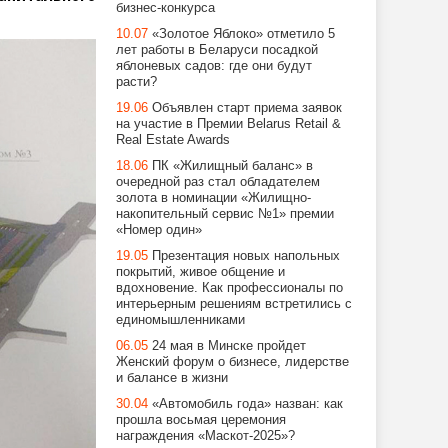
бизнес-конкурса
10.07
«Золотое Яблоко» отметило 5
лет работы в Беларуси посадкой
яблоневых садов: где они будут
расти?
19.06
Объявлен старт приема заявок
на участие в Премии Belarus Retail &
Real Estate Awards
18.06
ПК «Жилищный баланс» в
очередной раз стал обладателем
золота в номинации «Жилищно-
накопительный сервис №1» премии
«Номер один»
19.05
Презентация новых напольных
покрытий, живое общение и
вдохновение. Как профессионалы по
интерьерным решениям встретились с
единомышленниками
06.05
24 мая в Минске пройдет
Женский форум о бизнесе, лидерстве
и балансе в жизни
30.04
«Автомобиль года» назван: как
прошла восьмая церемония
награждения «Маскот-2025»?