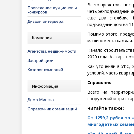
Всего предстоит пост
Проведение аукционов и
четырехподъездный до
конкурсов
еще два столбика. 
Дизайн интерьера
подъездный дом на 11
Помимо этого, преду
Компании
машиноместа каждая.
Начало строительства
Агентства недвижимости
2020 года. А старт во
Застройщики
Как уточнили в УКС,
Каталог компаний
условий, часть кварт
Справочно
Информация
Всего на территори
сооружений и три ста
Дома Минска
Читайте также:
Справочник организаций
От 1259,2 рубля за
многодетных семей
«За 10 дней было 