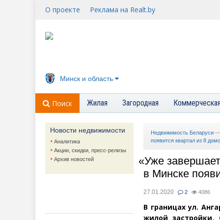
О проекте
Реклама на Realt.by
Минск и область
Жилая
Загородная
Коммерческа
Поиск
Новости недвижимости
Недвижимость Беларуси
появится квартал из 8 дом
Аналитика
Акции, скидки, пресс-релизы
«
Уже завершает
Архив новостей
в Минске появи
27.01.2020
2
4086
В границах ул. Ан
жилой застройки.