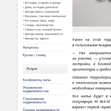
Коттеджи, усадьбы в аренду
Дома, коттеджи длительно
Аренда офиса, помещений
Магазины, торговые помещения
Рестораны, бары, кафе
Склады, производства
Сфера услуг, игровой бизнес
Аренда гаража, машиноместа
Аренда юр. адреса
Ранее на этой терр
в пользовании Акаде
Аукционы
—
Уже завершаетс
Куплю / сниму
на участке,
— уточнил
застройки, в ближа
Услуги
архитектуры и градос
Освоение территории
Конференц-залы
к техническим возмо
Управление
необходимых коммуник
недвижимостью
Все жилье будет в 
Страхование
популярную М 464-М
недвижимости
вариант первой серии)
Оценка недвижимости