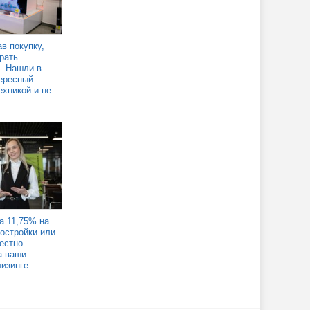
в покупку,
рать
. Нашли в
ересный
ехникой и не
а 11,75% на
востройки или
Честно
а ваши
лизинге