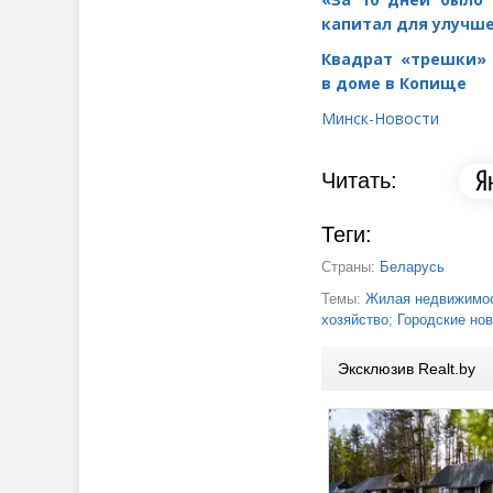
капитал для улучш
Квадрат
«
трешки» 
в доме в Копище
Минск-Новости
Читать:
Теги:
Страны:
Беларусь
Темы:
Жилая недвижимос
хозяйство
;
Городские но
Эксклюзив Realt.by