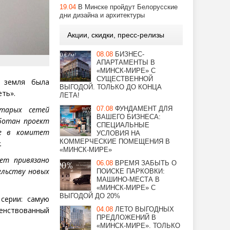
19.04
В Минске пройдут Белорусские
дни дизайна и архитектуры
Акции, скидки, пресс-релизы
08.08
БИЗНЕС-
АПАРТАМЕНТЫ В
«МИНСК-МИРЕ» С
СУЩЕСТВЕННОЙ
е земля была
ВЫГОДОЙ. ТОЛЬКО ДО КОНЦА
ть».
ЛЕТА!
тарых сетей
07.08
ФУНДАМЕНТ ДЛЯ
ВАШЕГО БИЗНЕСА:
ботан проект
СПЕЦИАЛЬНЫЕ
ие в комитет
УСЛОВИЯ НА
КОММЕРЧЕСКИЕ ПОМЕЩЕНИЯ В
.
«МИНСК-МИРЕ»
ет привязано
06.08
ВРЕМЯ ЗАБЫТЬ О
льству новых
ПОИСКЕ ПАРКОВКИ:
МАШИНО-МЕСТА В
«МИНСК-МИРЕ» С
ВЫГОДОЙ ДО 20%
серии: самую
енствованный
04.08
ЛЕТО ВЫГОДНЫХ
ПРЕДЛОЖЕНИЙ В
«МИНСК-МИРЕ». ТОЛЬКО