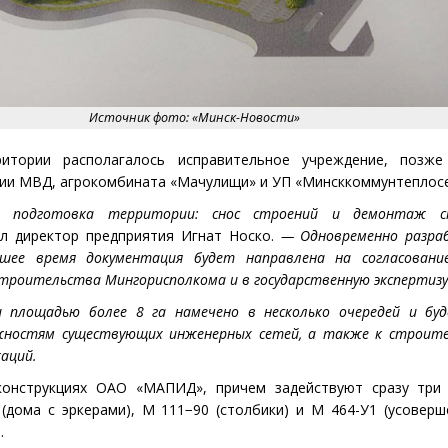
Источник фото: «Минск-Новости»
итории располагалось исправительное учреждение, позж
мии МВД, агрокомбината
«
Мачулищи» и УП «Минсккоммунтеплосе
я подготовка территории: снос строений и демонтаж с
 директор предприятия Игнат Носко.
—
Одновременно разра
йшее время документация будет направлена на согласован
троительства Мингорисполкома и в государственную экспертизу
 площадью более 8 га намечено в несколько очередей и буд
жностям существующих инженерных сетей, а также к строите
аций.
конструкциях ОАО
«
МАПИД», причем задействуют сразу три 
(
дома с эркерами), М 111−90
(
столбики) и М 464-У1
(
усоверш
.