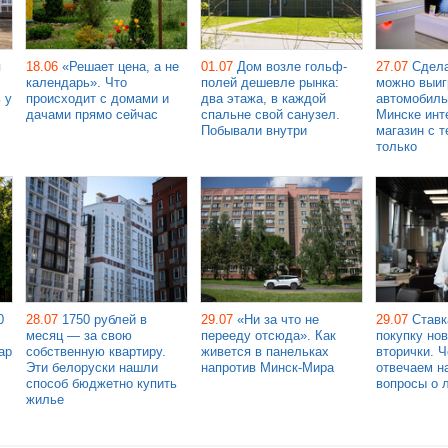
я
18.06
«Решает цена, а не
01.07
Дом возле гольф-
27.07
Сдела
календарь». Что
полей дешевле рынка:
можно выиг
 у
происходит с домами и
два этажа, в каждой
автомобиль
дачами прямо сейчас
спальне свой санузел.
Минске инт
Побывали внутри
магазин с т
только
0
28.07
1750 рублей в
29.07
«Ни за что не
29.07
Ставк
месяц — за свою
перееду отсюда». Как
покупку но
ар
собственную квартиру.
живется в панельках
вторички. 
Эти белоруски нашли
напротив Минск-Мира
отвечаем н
способ бюджетно купить
вопросы о 
жилье