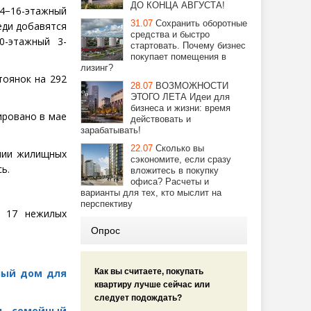
ДО КОНЦА АВГУСТА!
14−16-этажный
31.07
Сохранить оборотные
еди добавятся
средства и быстро
0-этажный 3-
стартовать. Почему бизнес
покупает помещения в
лизинг?
тоянок на 292
28.07
ВОЗМОЖНОСТИ
ЭТОГО ЛЕТА Идеи для
бизнеса и жизни: время
ировано в мае
действовать и
зарабатывать!
22.07
Сколько вы
ении жилищных
сэкономите, если сразу
ь.
вложитесь в покупку
офиса? Расчеты и
варианты для тех, кто мыслит на
перспективу
и 17 нежилых
Опрос
рный дом для
Как вы считаете, покупать
квартиру лучше сейчас или
следует подождать?
ть семейный