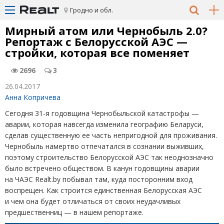
Гродно и обл.
Мирный атом или Чернобыль 2.0?
Репортаж с Белорусской АЭС —
стройки, которая все поменяет
2696
3
26.04.2017
Анна Копричева
Сегодня 31-я годовщина Чернобыльской катастрофы —
аварии, которая навсегда изменила географию Беларуси,
сделав существенную ее часть непригодной для проживания.
Чернобыль намертво отпечатался в сознании выживших,
поэтому строительство Белорусской АЭС так неоднозначно
было встречено обществом. В канун годовщины аварии
на ЧАЭС Realt.by побывал там, куда посторонним вход
воспрещен. Как строится единственная Белорусская АЭС
и чем она будет отличаться от своих неудачливых
предшественниц — в нашем репортаже.