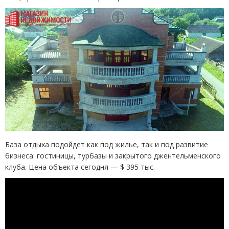
База отдыха подойдет как под жилье, так и под развитие
бизнеса: гостиницы, турбазы и закрытого джентельменского
клуба. Цена объекта сегодня
— $ 395
тыс
.