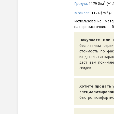
2
Гродно:
1179 $/м
(
+1.
2
Могилев:
1124 $/м
(
-0
Использование мате
на первоисточник — Re
Покупаете или 
бесплатным серв
стоимость по фак
из детальных хара
даст вам пониман
скидок.
Хотите продать \
специализирован
быстро, комфортно