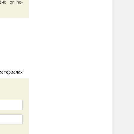
с online-
материалах