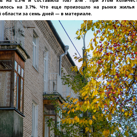
ь на 0.3% и составила 1087 $/м
. При этом количес
илось на 3.7%. Что еще произошло на рынке жилья
 области за семь дней — в материале.