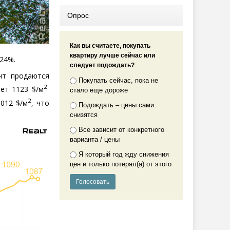
Опрос
Как вы считаете, покупать
квартиру лучше сейчас или
 24%.
следует подождать?
нт продаются
Покупать сейчас, пока не
2
ет 1123 $/м
стало еще дороже
2
012 $/м
, что
Подождать – цены сами
снизятся
Все зависит от конкретного
варианта / цены
Я который год жду снижения
цен и только потерял(а) от этого