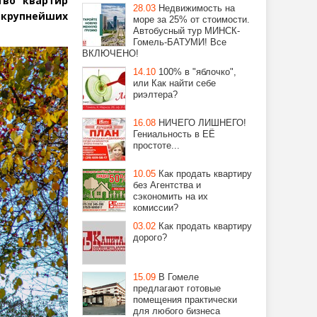
тво квартир
28.03
Недвижимость на
 крупнейших
море за 25% от стоимости.
Автобусный тур МИНСК-
Гомель-БАТУМИ! Все
ВКЛЮЧЕНО!
14.10
100% в "яблочко",
или Как найти себе
риэлтера?
16.08
НИЧЕГО ЛИШНЕГО!
Гениальность в ЕЁ
простоте...
10.05
Как продать квартиру
без Агентства и
сэкономить на их
комиссии?
03.02
Как продать квартиру
дорого?
15.09
В Гомеле
предлагают готовые
помещения практически
для любого бизнеса