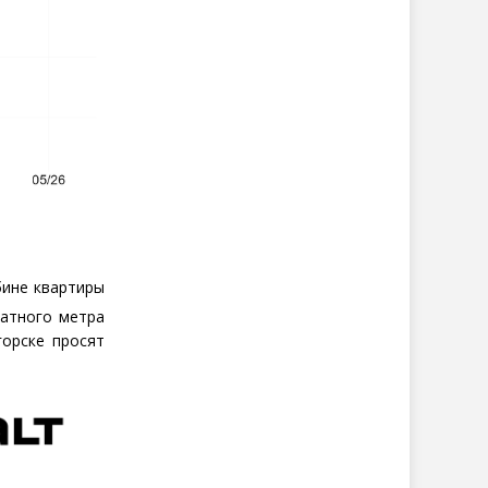
ине квартиры
ратного метра
горске просят