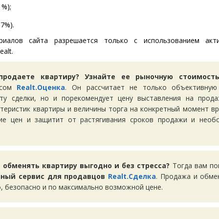
1%);
.7%).
риалов сайта разрешается только с использованием акт
alt.
продаете квартиру? Узнайте ее рыночную стоимос
исом
Realt.Оценка
. Он рассчитает не только объективную
ту сделки, но и порекомендует цену выставления на прода
ктеристик квартиры и величины торга на конкретный момент вр
ие цен и защитит от растягивания сроков продажи и необ
 обменять квартиру выгодно и без стресса?
Тогда вам п
ный сервис для продавцов
Realt.Сделка
. Продажа и обме
, безопасно и по максимально возможной цене.