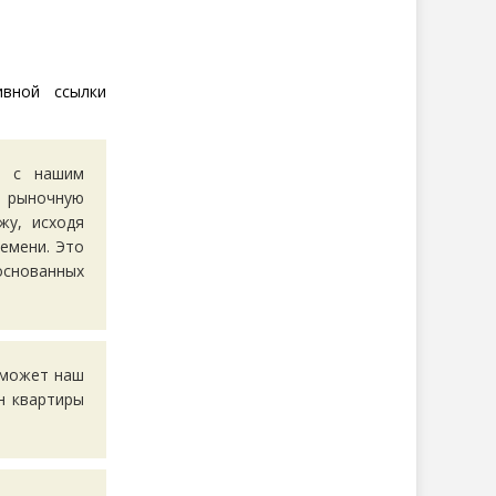
ивной ссылки
ть
с нашим
 рыночную
жу, исходя
емени. Это
основанных
оможет наш
н квартиры