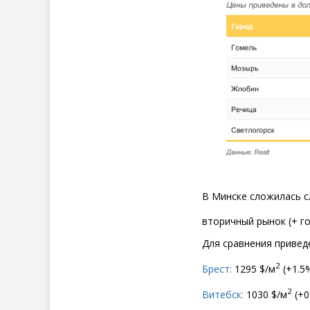
В Минске сложилась 
вторичный рынок
(
+ г
Для сравнения приведе
2
Брест:
1295 $/м
(
+1.5%
2
Витебск:
1030 $/м
(
+0