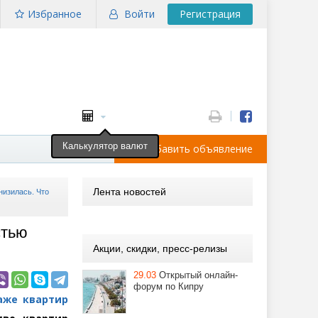
Избранное
Войти
Регистрация
Калькулятор валют
Добавить объявление
Лента новостей
низилась. Что
стью
Акции, скидки, пресс-релизы
29.03
Открытый онлайн-
форум по Кипру
аже квартир