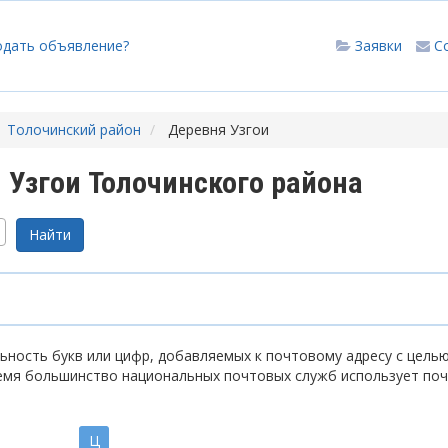
одать объявление?
Заявки
С
Толочинский район
Деревня Узгои
Узгои Толочинского района
ность букв или цифр, добавляемых к почтовому адресу с цель
емя большинство национальных почтовых служб использует по
Ц