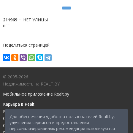
211969
НЕТ УЛИЦЫ
ВСЕ
Поделиться страницей:
© 2005-2026
Недвижимость на REALT.BY
Мобильное приложение Realt.by
Карьера в Realt
Контакты редакции
Для обеспечения удобства пользователей Realt.by,
Справочный центр
улучшения сервисов и предоставления
Служба поддержки
персонализированных рекомендаций используются
Прейскурант