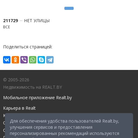
211729
НЕТ УЛИЦЫ
ВСЕ
Поделиться страницей:
© 2005-2026
Недвижимость на REALT.BY
Мобильное приложение Realt.by
Карьера в Realt
Контакты редакции
Для обеспечения удобства пользователей Realt.by,
Справочный центр
улучшения сервисов и предоставления
Служба поддержки
персонализированных рекомендаций используются
Прейскурант