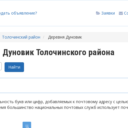
одать объявление?
Заявки
С
Толочинский район
Деревня Дуновик
 Дуновик Толочинского района
ность букв или цифр, добавляемых к почтовому адресу с цель
емя большинство национальных почтовых служб использует по
Ц