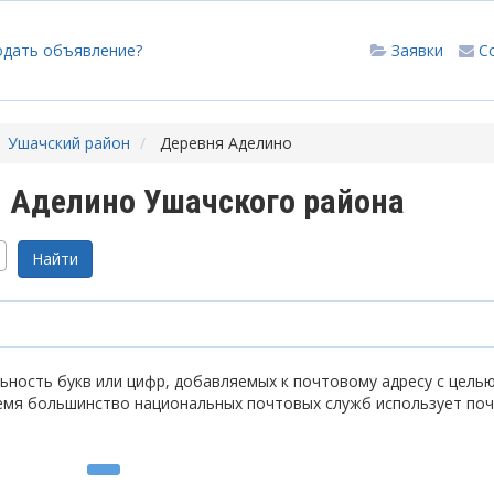
одать объявление?
Заявки
С
Ушачский район
Деревня Аделино
 Аделино Ушачского района
ность букв или цифр, добавляемых к почтовому адресу с цель
емя большинство национальных почтовых служб использует по