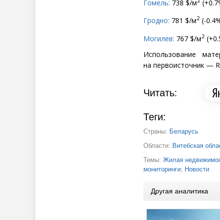
2
Гомель:
738 $/м
(
+0.7
2
Гродно:
781 $/м
(
-0.4%
2
Могилев:
767 $/м
(
+0.
Использование мате
на первоисточник — Re
Читать:
Теги:
Страны:
Беларусь
Области:
Витебская обла
Темы:
Жилая недвижимос
мониторинги
;
Новости
Другая аналитика