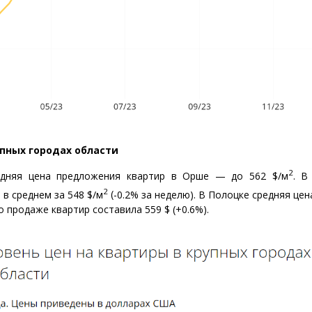
пных городах области
2
едняя цена предложения квартир в Орше — до 562 $/м
.
В
2
в среднем за 548 $/м
(
-0.2% за неделю). В Полоцке средняя це
о продаже квартир составила 559 $
(
+0.6%).