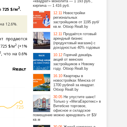
«квадрат» монолита — 1 193 руб.,
кирпича — 1 416 руб.
2
ла
725 $/м
.
12.11
Новостройки
региональных
застройщиков от 1195 руб/
на 12.6%.
кв.м. Обзор Realt.by
12.11
Продаётся готовый
нт продаются
арендный бизнес
(продуктовый магазин) с
2
 725 $/м
(
+1%
доходностью 40% годовых
2
, что на 0.6%
10.12
Горячий декабрь
акций от минских
застройщиков к Новому
году. Обзор Realt.by
16.10
Квартиры в
новостройках Минска от
1700 рублей за квадрат.
Обзор Realt.by
30.05
Не упустите шанс!
Только у «МегаЕвротекс» в
Витебске торговое,
офисное и складское
помещение можно арендовать от $3/
кв.м
30.05
Жилой комплекс в