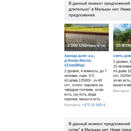
В данный момент предложений 
длительно" в Мильках нет. Ниж
предложения.
2 000 USD/мес с торгом
25 BYN
Аренда длит. а.у.,
снять до
д.Иново-Малое,
2 уровня, 
221км(Мяд)
15 человек,
2 уровня, 4 комнаты, до 7
пл.дома 18
человек, парк. 3-5,
сот, 2020гп
пл.дома 135/83/-, уч.40
эл-во есть
сот., отопл. паровое на
канал-я м
твёрдом топливе, эл-во
Контакты:
есть, газ есть, вода
горячая, канал-я есть
Контакты:
+375 33 900-4...
В данный момент предложений 
сутки" в Мильках нет. Ниже пр