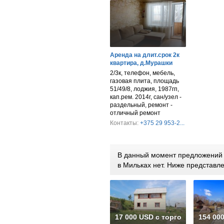
Аренда на длит.срок 2к
квартира, д.Мурашки
2/3к, телефон, мебель,
газовая плита, площадь
51/49/8, лоджия, 1987гп,
кап.рем. 2014г, сан/узел -
раздельный, ремонт -
отличный ремонт
Контакты:
+375 29 953-2...
В данный момент предложений п
в Мильках нет. Ниже представ
17 000 USD с торгом
154 00