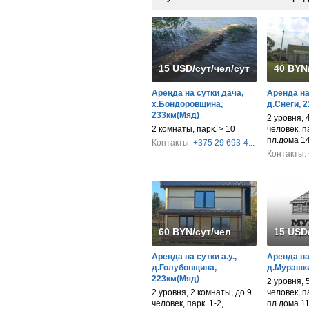
15 USD/сут/чел/сут/дом
40 BYN
Аренда на сутки дача,
Аренда на 
х.Бондоровщина,
д.Снеги, 
233км(Мяд)
2 уровня, 
2 комнаты, парк. > 10
человек, па
пл.дома 140
Контакты:
+375 29 693-4...
Контакты:
60 BYN/сут/чел
15 USD
Аренда на сутки а.у.,
Аренда на 
д.Голубовщина,
д.Мурашки
223км(Мяд)
2 уровня, 
2 уровня, 2 комнаты, до 9
человек, па
человек, парк. 1-2,
пл.дома 11