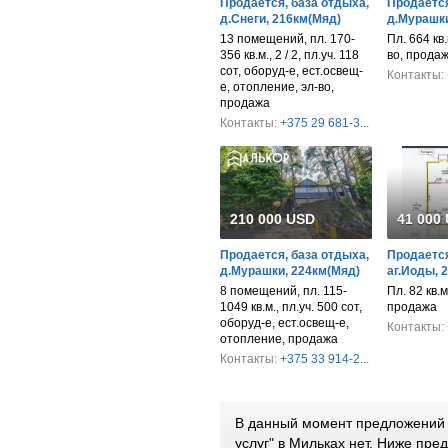
Продается, база отдыха,
Продается
д.Снеги, 216км(Мяд)
д.Мурашки
13 помещений, пл. 170-
Пл. 664 кв.
356 кв.м., 2 / 2, пл.уч. 118
во, прода
сот, оборуд-е, ест.освещ-
Контакты:
е, отопление, эл-во,
продажа
Контакты:
+375 29 681-3...
210 000 USD
41 000
Продается, база отдыха,
Продается
д.Мурашки, 224км(Мяд)
аг.Иоды, 
8 помещений, пл. 115-
Пл. 82 кв.м
1049 кв.м., пл.уч. 500 сот,
продажа
оборуд-е, ест.освещ-е,
Контакты:
отопление, продажа
Контакты:
+375 33 914-2...
В данный момент предложений 
услуг" в Мильках нет. Ниже пр