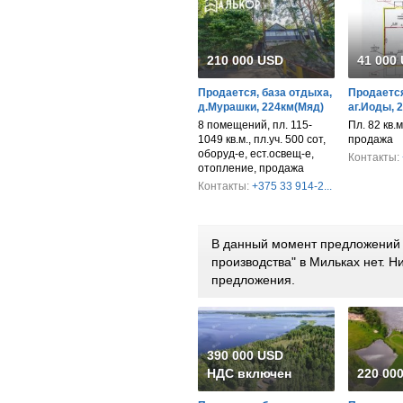
210 000 USD
41 000
Продается, база отдыха,
Продается
д.Мурашки, 224км(Мяд)
аг.Иоды, 
8 помещений, пл. 115-
Пл. 82 кв.м
1049 кв.м., пл.уч. 500 сот,
продажа
оборуд-е, ест.освещ-е,
Контакты:
отопление, продажа
Контакты:
+375 33 914-2...
В данный момент предложений 
производства" в Мильках нет. 
предложения.
390 000 USD
НДС включен
220 00