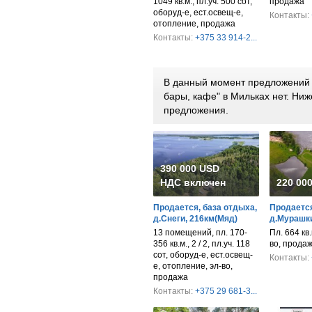
1049 кв.м., пл.уч. 500 сот,
продажа
оборуд-е, ест.освещ-е,
Контакты:
отопление, продажа
Контакты:
+375 33 914-2...
В данный момент предложений 
бары, кафе" в Мильках нет. Ни
предложения.
390 000 USD
НДС включен
220 00
Продается, база отдыха,
Продается
д.Снеги, 216км(Мяд)
д.Мурашки
13 помещений, пл. 170-
Пл. 664 кв.
356 кв.м., 2 / 2, пл.уч. 118
во, прода
сот, оборуд-е, ест.освещ-
Контакты:
е, отопление, эл-во,
продажа
Контакты:
+375 29 681-3...