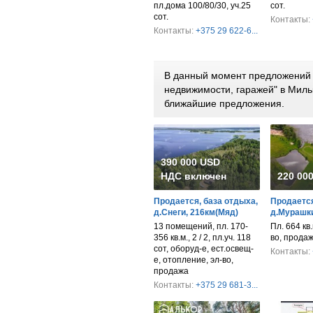
пл.дома 100/80/30, уч.25
сот.
сот.
Контакты:
Контакты:
+375 29 622-6...
В данный момент предложений 
недвижимости, гаражей" в Миль
ближайшие предложения.
390 000 USD
НДС включен
220 00
Продается, база отдыха,
Продается
д.Снеги, 216км(Мяд)
д.Мурашки
13 помещений, пл. 170-
Пл. 664 кв.
356 кв.м., 2 / 2, пл.уч. 118
во, прода
сот, оборуд-е, ест.освещ-
Контакты:
е, отопление, эл-во,
продажа
Контакты:
+375 29 681-3...