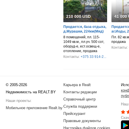
210 000 USD
41 000
Продается, база отдыха,
Продается
д.Мурашки, 224км(Мяд)
аг.Иоды, 
8 помещений, пл. 115-
Пл. 82 кв.м
1049 кв.м., пл.уч. 500 сот,
продажа
оборуд-е, ест.освещ-е,
Контакты:
отопление, продажа
Контакты:
+375 33 914-2...
© 2005-2026
Карьера в Realt
Испо
кон
Недвижимость на REALT.BY
Контакты редакции
публ
Справочный центр
Наши проекты:
Наш 
Служба поддержки
Мобильное приложение Realt.by
Прейскурант
Скач
Правовые документы
Настройка файлов cookies