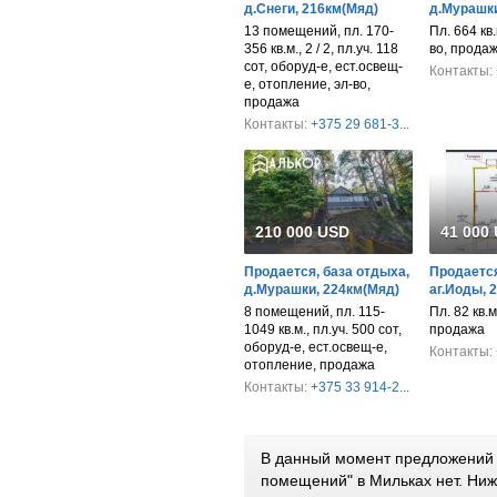
д.Снеги, 216км(Мяд)
д.Мурашки
13 помещений, пл. 170-
Пл. 664 кв.
356 кв.м., 2 / 2, пл.уч. 118
во, прода
сот, оборуд-е, ест.освещ-
Контакты:
е, отопление, эл-во,
продажа
Контакты:
+375 29 681-3...
210 000 USD
41 000
Продается, база отдыха,
Продается
д.Мурашки, 224км(Мяд)
аг.Иоды, 
8 помещений, пл. 115-
Пл. 82 кв.м
1049 кв.м., пл.уч. 500 сот,
продажа
оборуд-е, ест.освещ-е,
Контакты:
отопление, продажа
Контакты:
+375 33 914-2...
В данный момент предложений 
помещений" в Мильках нет. Ни