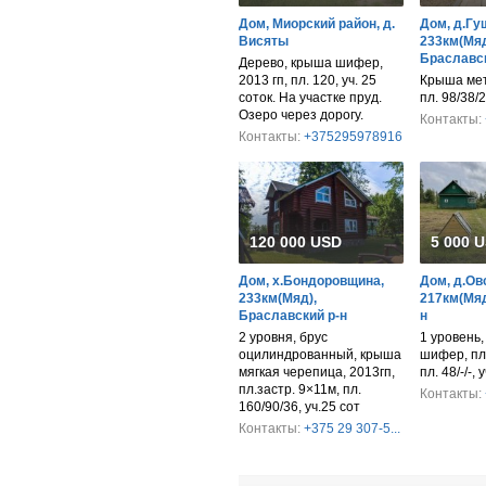
Дом, Миорский район, д.
Дом, д.Гу
Висяты
233км(Мяд
Браславск
Дерево, крыша шифер,
2013 гп, пл. 120, уч. 25
Крыша мет
соток. На участке пруд.
пл. 98/38/2
Озеро через дорогу.
Контакты:
Контакты:
+375295978916
120 000 USD
5 000 
Дом, х.Бондоровщина,
Дом, д.Ов
233км(Мяд),
217км(Мяд
Браславский р-н
н
2 уровня, брус
1 уровень,
оцилиндрованный, крыша
шифер, пл.
мягкая черепица, 2013гп,
пл. 48/-/-, 
пл.застр. 9×11м, пл.
Контакты:
160/90/36, уч.25 сот
Контакты:
+375 29 307-5...