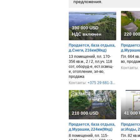
предложения.
390 000 USD
НДС включен
220 00
Продается, база отдыха,
Продается
д.Снеги, 216км(Мяд)
д.Мурашки
13 помещений, пл. 170-
Пл. 664 кв.
356 кв.м., 2 / 2, пл.уч. 118
во, прода
сот, оборуд-е, ест.освещ-
Контакты:
е, отопление, эл-во,
продажа
Контакты:
+375 29 681-3...
210 000 USD
41 000
Продается, база отдыха,
Продается
д.Мурашки, 224км(Мяд)
аг.Иоды, 
8 помещений, пл. 115-
Пл. 82 кв.м