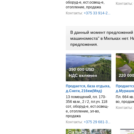
оборуд-е, ест.освещ-е,
Контакты:
отопление, продажа
Контакты:
+375 33 914-2...
В данный момент предложений п
машиноместа" в Мильках нет. 
предложения.
390 000 USD
НДС включен
220 00
Продается, база отдыха,
Продается
д.Снеги, 216км(Мяд)
д.Мурашки
13 помещений, пл. 170-
Пл. 664 кв.
356 кв.м., 2 / 2, пл.уч. 118
во, прода
сот, оборуд-е, ест.освещ-
Контакты:
е, отопление, эл-во,
продажа
Контакты:
+375 29 681-3...