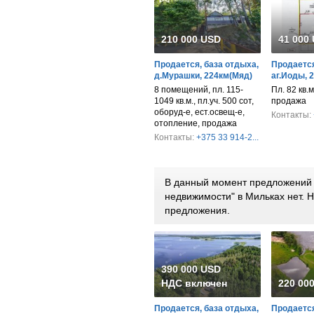
210 000 USD
41 000
Продается, база отдыха,
Продается
д.Мурашки, 224км(Мяд)
аг.Иоды, 
8 помещений, пл. 115-
Пл. 82 кв.м
1049 кв.м., пл.уч. 500 сот,
продажа
оборуд-е, ест.освещ-е,
Контакты:
отопление, продажа
Контакты:
+375 33 914-2...
В данный момент предложений 
недвижимости" в Мильках нет.
предложения.
390 000 USD
НДС включен
220 00
Продается, база отдыха,
Продается