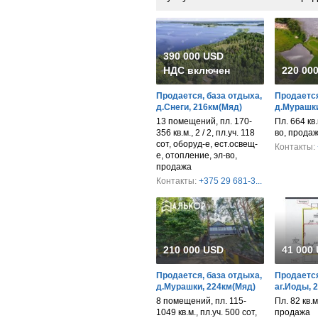
390 000 USD
НДС включен
220 00
Продается, база отдыха,
Продается
д.Снеги, 216км(Мяд)
д.Мурашки
13 помещений, пл. 170-
Пл. 664 кв.
356 кв.м., 2 / 2, пл.уч. 118
во, прода
сот, оборуд-е, ест.освещ-
Контакты:
е, отопление, эл-во,
продажа
Контакты:
+375 29 681-3...
210 000 USD
41 000
Продается, база отдыха,
Продается
д.Мурашки, 224км(Мяд)
аг.Иоды, 
8 помещений, пл. 115-
Пл. 82 кв.м
1049 кв.м., пл.уч. 500 сот,
продажа