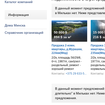
Каталог компаний
В данный момент предложений п
в Мильках нет. Ниже представ
Информация
Дома Минска
50 000 $
15 000 
Справочник организаций
894 $ за м²
216 $ з
Продажа 2-комн.
Продажа 3
квартиры, д.Мурашки,
квартиры, 
224км(Мяд)
235км(Мя
2/2к, площадь 56/29/8,
2/2к, площ
б+л, 1987гп, сан/узел -
1977гп, са
раздельный, ремонт -
раздельны
хороший ремонт
нормальн
Контакты:
+375 29 633-5...
Контакты:
В данный момент предложений 
длительно" в Мильках нет. Ниж
предложения.