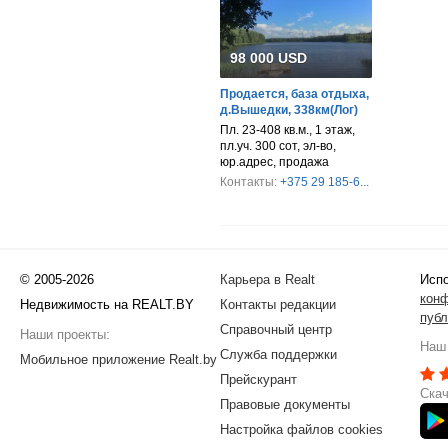
98 000 USD
Продается, база отдыха,
д.Вышедки, 338км(Лог)
Пл. 23-408 кв.м., 1 этаж,
пл.уч. 300 сот, эл-во,
юр.адрес, продажа
Контакты:
+375 29 185-6...
© 2005-2026
Карьера в Realt
Испо
кон
Недвижимость на REALT.BY
Контакты редакции
публ
Справочный центр
Наши проекты:
Наш 
Служба поддержки
Мобильное приложение Realt.by
Прейскурант
Скач
Правовые документы
Настройка файлов cookies