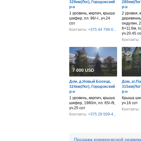
329км(Лог), Городокский
280км(Лог
р-н
р-н
1 уровень, кирпич, крыша
2 уровня, 
шифер, пл. 96/-/-, уч.24
деревянны
сот
ондулин, 2
6×11.6м, п
Контакты:
+375 44 799-0...
уч.20.45 с
Контакты:
7 000 USD
Дом, д.Новый Болецк,
Дом, аг.П
324км(Лог), Городокский
315км(Лог
р-н
р-н
1 уровень, кирпич, крыша
Крыша шифе
шифер, 1980гп, пл. 65/-/9,
уч.16 сот
уч.25 сот
Контакты:
Контакты:
+375 29 509-4...
Продажа коммерческой недвижи