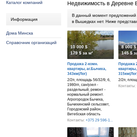
Каталог компаний
Недвижимость в Деревне
В данный момент предложений п
Информация
в Вышедках нет. Ниже предста
Дома Минска
Справочник организаций
10 000 $
8 000 $
179 $ за м²
145 $ з
Продажа 2-комн.
Продажа 2
квартиры, аг.Бычиха,
квартиры,
343км(Лог)
315км(Лог
2/2п, площадь 56/32/9, б,
2/2п, площ
1980гп, сан/узел -
Контакты:
раздельный, ремонт -
нормальный ремонт.
Агрогородок Бычиха,
Бычихинский сельсовет,
Городокский район,
Витебская область
Контакты:
+375 29 596-1...