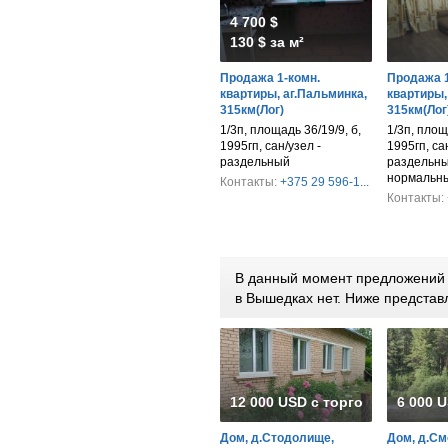
4 700 $
130 $ за м²
Продажа 1-комн.
Продажа 1
квартиры, аг.Пальминка,
квартиры,
315км(Лог)
315км(Лог
1/3п, площадь 36/19/9, б,
1/3п, площ
1995гп, сан/узел -
1995гп, са
раздельный
раздельны
нормальн
Контакты:
+375 29 596-1...
Контакты:
В данный момент предложений п
в Вышедках нет. Ниже предста
12 000 USD с торгом
6 000 
Дом, д.Стодолище,
Дом, д.См