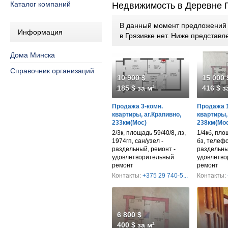
Каталог компаний
Недвижимость в Деревне 
В данный момент предложений п
Информация
в Грязивке нет. Ниже представ
Дома Минска
Справочник организаций
10 900 $
15 000 
185 $ за м²
416 $ з
Продажа 3-комн.
Продажа 1
квартиры, аг.Крапивно,
квартиры,
233км(Мос)
238км(Мос
2/3к, площадь 59/40/8, лз,
1/4кб, пло
1974гп, сан/узел -
бз, телефо
раздельный, ремонт -
раздельны
удовлетворительный
удовлетво
ремонт
ремонт
Контакты:
+375 29 740-5...
Контакты:
6 800 $
400 $ за м²