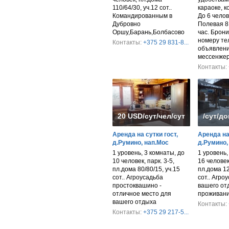
110/64/30, уч.12 сот..
караоке, к
Командированным в
До 6 челов
Дубровно
Полевая 8.
Оршу,Барань,Болбасово
час. Брон
номеру те
Контакты:
+375 29 831-8...
объявлени
мессенже
Контакты:
20 USD/сут/чел/сут/дом
/сут/д
Аренда на сутки гост,
Аренда на 
д.Румино, нап.Мос
д.Румино,
1 уровень, 3 комнаты, до
1 уровень,
10 человек, парк. 3-5,
16 человек,
пл.дома 80/80/15, уч.15
пл.дома 12
сот.. Агроусадьба
сот.. Агро
простоквашино -
вашего от
отличное место для
проживан
вашего отдыха
Контакты:
Контакты:
+375 29 217-5...