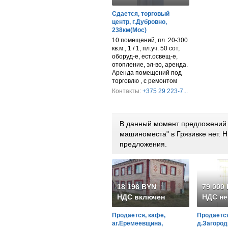
Сдается, торговый
центр, г.Дубровно,
238км(Мос)
10 помещений, пл. 20-300
кв.м., 1 / 1, пл.уч. 50 сот,
оборуд-е, ест.освещ-е,
отопление, эл-во, аренда.
Аренда помещений под
торговлю , с ремонтом
Контакты:
+375 29 223-7...
В данный момент предложений п
машиноместа" в Грязивке нет.
предложения.
18 196 BYN
79 000
НДС включен
НДС не
Продается, кафе,
Продается
аг.Еремеевщина,
д.Загород