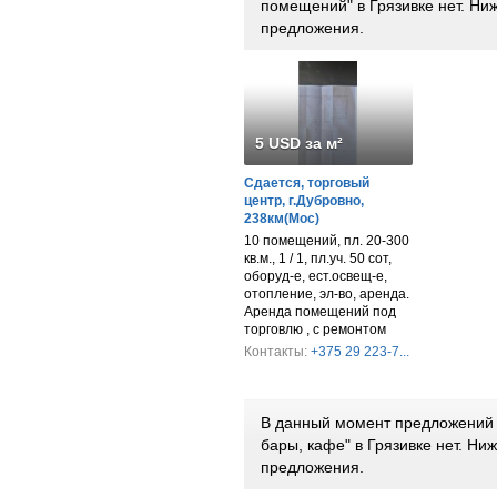
помещений" в Грязивке нет. Н
предложения.
5 USD за м²
Сдается, торговый
центр, г.Дубровно,
238км(Мос)
10 помещений, пл. 20-300
кв.м., 1 / 1, пл.уч. 50 сот,
оборуд-е, ест.освещ-е,
отопление, эл-во, аренда.
Аренда помещений под
торговлю , с ремонтом
Контакты:
+375 29 223-7...
В данный момент предложений 
бары, кафе" в Грязивке нет. Н
предложения.