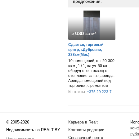
предложения.
5 USD за м²
Сдается, торговый
центр, г.Дубровно,
238км(Мос)
10 помещений, пл. 20-300
кв.м., 1 / 1, пл.уч. 50 сот,
оборуд-е, ест.освещ-е,
отопление, эл-во, аренда.
Аренда помещений под
торговлю , с ремонтом
Контакты:
+375 29 223-7...
© 2005-2026
Карьера в Realt
Испо
кон
Недвижимость на REALT.BY
Контакты редакции
публ
Справочный центр