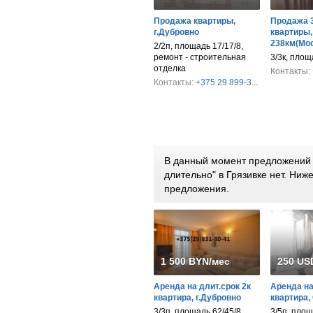
Продажа квартиры,
Продажа 3
г.Дубровно
квартиры,
238км(Мос
2/2п, площадь 17/17/8,
ремонт - строительная
3/3к, площа
отделка
Контакты:
Контакты:
+375 29 899-3...
В данный момент предложений 
длительно" в Грязивке нет. Ни
предложения.
1 500 BYN/мес
250 US
Аренда на длит.срок 2к
Аренда на
квартира, г.Дубровно
квартира,
3/3п, площадь 62/45/8.
3/5п, площ