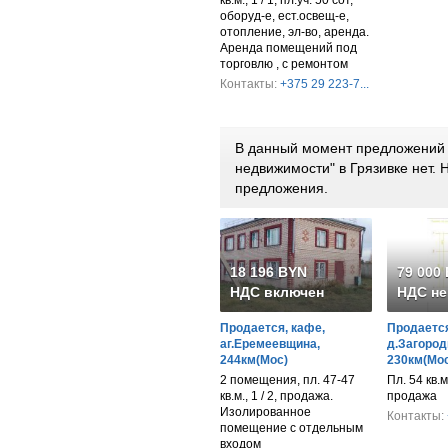
кв.м., 1 / 1, пл.уч. 50 сот,
оборуд-е, ест.освещ-е,
отопление, эл-во, аренда.
Аренда помещений под
торговлю , с ремонтом
Контакты:
+375 29 223-7...
В данный момент предложений 
недвижимости" в Грязивке нет.
предложения.
18 196 BYN
79 000
НДС включен
НДС не
Продается, кафе,
Продается
аг.Еремеевщина,
д.Загород
244км(Мос)
230км(Мос
2 помещения, пл. 47-47
Пл. 54 кв.м
кв.м., 1 / 2, продажа.
продажа
Изолированное
Контакты:
помещение с отдельным
входом