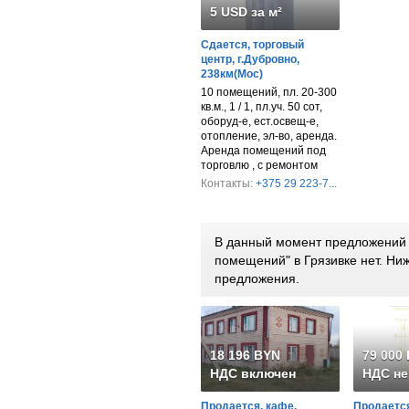
5 USD за м²
Сдается, торговый
центр, г.Дубровно,
238км(Мос)
10 помещений, пл. 20-300
кв.м., 1 / 1, пл.уч. 50 сот,
оборуд-е, ест.освещ-е,
отопление, эл-во, аренда.
Аренда помещений под
торговлю , с ремонтом
Контакты:
+375 29 223-7...
В данный момент предложений 
помещений" в Грязивке нет. Н
предложения.
18 196 BYN
79 000
НДС включен
НДС не
Продается, кафе,
Продается