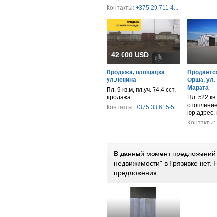
Контакты:
+375 29 711-4...
42 000 USD
Продажа, площадка
Продается
ул.Ленина
Орша, ул.
Марата
Пл. 9 кв.м, пл.уч. 74.4 сот,
продажа
Пл. 522 кв.
отопление,
Контакты:
+375 33 615-5...
юр.адрес,
Контакты:
В данный момент предложений 
недвижимости" в Грязивке нет.
предложения.