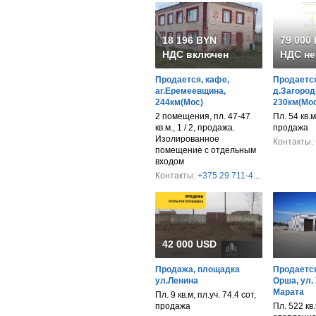
18 196 BYN
79 000
НДС включен
НДС не
Продается, кафе,
Продается
аг.Еремеевщина,
д.Загород
244км(Мос)
230км(Мос
2 помещения, пл. 47-47
Пл. 54 кв.м
кв.м., 1 / 2, продажа.
продажа
Изолированное
Контакты:
помещение с отдельным
входом
Контакты:
+375 29 711-4...
42 000 USD
Продажа, площадка
Продается
ул.Ленина
Орша, ул.
Марата
Пл. 9 кв.м, пл.уч. 74.4 сот,
продажа
Пл. 522 кв.