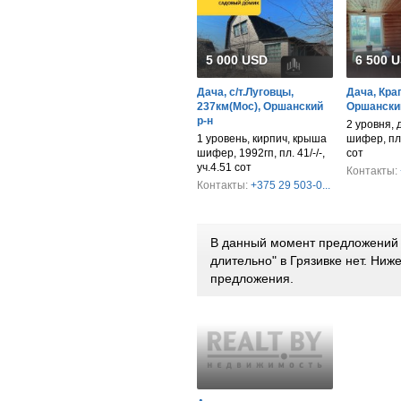
5 000 USD
6 500 
Дача, с/т.Луговцы,
Дача, Кра
237км(Мос), Оршанский
Оршанский
р-н
2 уровня, 
1 уровень, кирпич, крыша
шифер, пл.
шифер, 1992гп, пл. 41/-/-,
сот
уч.4.51 сот
Контакты:
Контакты:
+375 29 503-0...
В данный момент предложений 
длительно" в Грязивке нет. Ни
предложения.