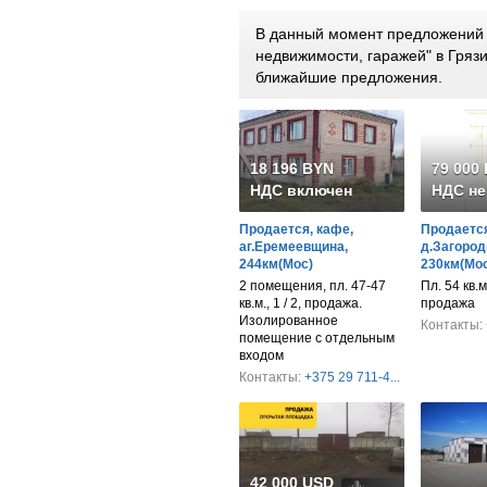
В данный момент предложений 
недвижимости, гаражей" в Гряз
ближайшие предложения.
18 196 BYN
79 000
НДС включен
НДС не
Продается, кафе,
Продается
аг.Еремеевщина,
д.Загород
244км(Мос)
230км(Мос
2 помещения, пл. 47-47
Пл. 54 кв.м
кв.м., 1 / 2, продажа.
продажа
Изолированное
Контакты:
помещение с отдельным
входом
Контакты:
+375 29 711-4...
42 000 USD