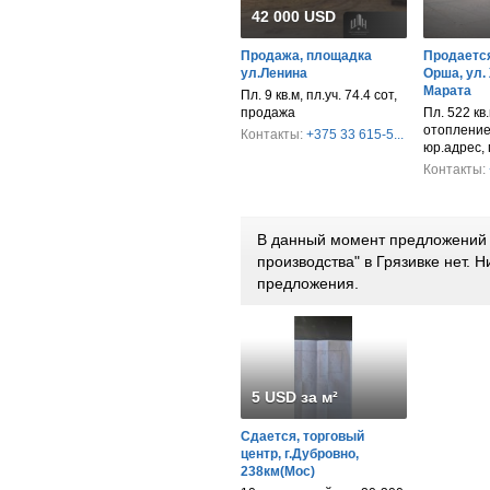
42 000 USD
Продажа, площадка
Продается
ул.Ленина
Орша, ул.
Марата
Пл. 9 кв.м, пл.уч. 74.4 сот,
продажа
Пл. 522 кв.
отопление,
Контакты:
+375 33 615-5...
юр.адрес,
Контакты:
В данный момент предложений п
производства" в Грязивке нет.
предложения.
5 USD за м²
Сдается, торговый
центр, г.Дубровно,
238км(Мос)