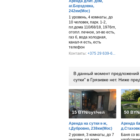
Аренда длит. дом,
аг.Борздовка,
242км(Мос)
1 уровень, 4 комнаты, до
10 человек, парк. 1-2,
пл.дома 110/68/18, 1976гп,
отопл. печное, эл-во есть,
газ б, вода холодная,
канал-я есть, есть
телефон
Контакты:
+375 29 639-6...
В данный момент предложений 
сутки" в Грязивке нет. Ниже п
15 BYN/сут/чел
50 BYN
Аренда на сутки к-ж,
Аренда ба
г.Дубровно, 238км(Мос)
д.Стаховк
2 уровня, 3 комнаты, до 7
Баня со в
человек, пл.дома
удобствами