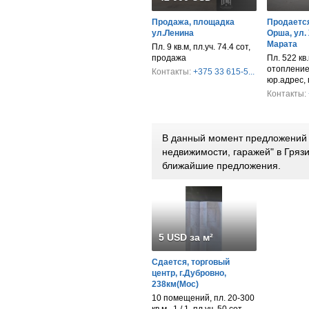
Продажа, площадка
Продается
ул.Ленина
Орша, ул.
Марата
Пл. 9 кв.м, пл.уч. 74.4 сот,
продажа
Пл. 522 кв.
отопление,
Контакты:
+375 33 615-5...
юр.адрес,
Контакты:
В данный момент предложений 
недвижимости, гаражей" в Гряз
ближайшие предложения.
5 USD за м²
Сдается, торговый
центр, г.Дубровно,
238км(Мос)
10 помещений, пл. 20-300