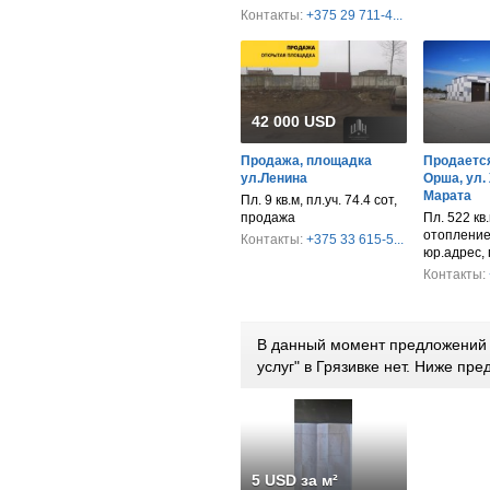
Контакты:
+375 29 711-4...
42 000 USD
Продажа, площадка
Продается
ул.Ленина
Орша, ул.
Марата
Пл. 9 кв.м, пл.уч. 74.4 сот,
продажа
Пл. 522 кв.
отопление,
Контакты:
+375 33 615-5...
юр.адрес,
Контакты:
В данный момент предложений п
услуг" в Грязивке нет. Ниже п
5 USD за м²