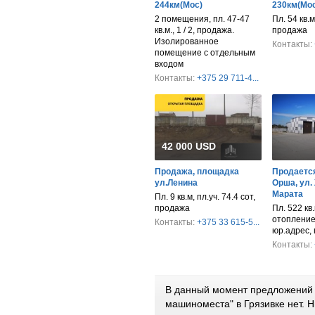
244км(Мос)
230км(Мос
2 помещения, пл. 47-47
Пл. 54 кв.м
кв.м., 1 / 2, продажа.
продажа
Изолированное
Контакты:
помещение с отдельным
входом
Контакты:
+375 29 711-4...
42 000 USD
Продажа, площадка
Продается
ул.Ленина
Орша, ул.
Марата
Пл. 9 кв.м, пл.уч. 74.4 сот,
продажа
Пл. 522 кв.
отопление,
Контакты:
+375 33 615-5...
юр.адрес,
Контакты:
В данный момент предложений п
машиноместа" в Грязивке нет.