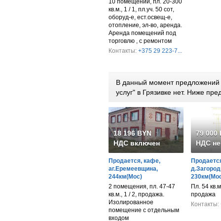
10 помещений, пл. 20-300
кв.м., 1 / 1, пл.уч. 50 сот,
оборуд-е, ест.освещ-е,
отопление, эл-во, аренда.
Аренда помещений под
торговлю , с ремонтом
Контакты:
+375 29 223-7...
В данный момент предложений 
услуг" в Грязивке нет. Ниже п
18 196 BYN
79 000
НДС включен
НДС не
Продается, кафе,
Продается
аг.Еремеевщина,
д.Загород
244км(Мос)
230км(Мос
2 помещения, пл. 47-47
Пл. 54 кв.м
кв.м., 1 / 2, продажа.
продажа
Изолированное
Контакты:
помещение с отдельным
входом