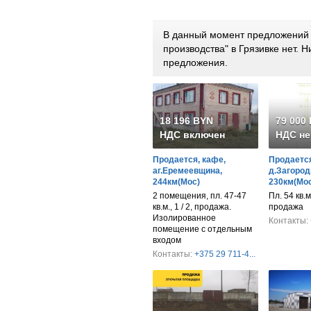
В данный момент предложений 
производства" в Грязивке нет.
предложения.
18 196 BYN
79 000
НДС включен
НДС не
Продается, кафе,
Продается
аг.Еремеевщина,
д.Загород
244км(Мос)
230км(Мос
2 помещения, пл. 47-47
Пл. 54 кв.м
кв.м., 1 / 2, продажа.
продажа
Изолированное
Контакты:
помещение с отдельным
входом
Контакты:
+375 29 711-4...