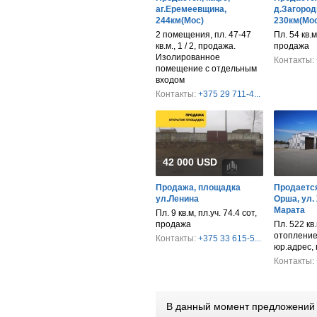
аг.Еремеевщина,
д.Загород
244км(Мос)
230км(Мос
2 помещения, пл. 47-47
Пл. 54 кв.м
кв.м., 1 / 2, продажа.
продажа
Изолированное
Контакты:
помещение с отдельным
входом
Контакты:
+375 29 711-4...
42 000 USD
Продажа, площадка
Продается
ул.Ленина
Орша, ул.
Марата
Пл. 9 кв.м, пл.уч. 74.4 сот,
продажа
Пл. 522 кв.
отопление,
Контакты:
+375 33 615-5...
юр.адрес,
Контакты:
В данный момент предложений 