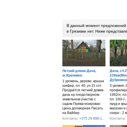
В данный момент предложений п
в Грязивке нет. Ниже представ
Летний домик-Дача,
Дача, с/т.
аг.Крапивно
239км(Мос
Дубровенс
1 уровень, дерево, крыша
шифер, пл. 40, уч.15 сот.
3 уровня, 
Продаётся летний домик-
профилир
дача на плодотворном
1992гп, пл
земельном участке с
пл. 100/-/-
садом Приватизирован
пруд и кры
Цена договорная Писать
магазин и 
на Вайбер
озеро - 2 к
Контакты:
+375 29 898-1...
Контакты: