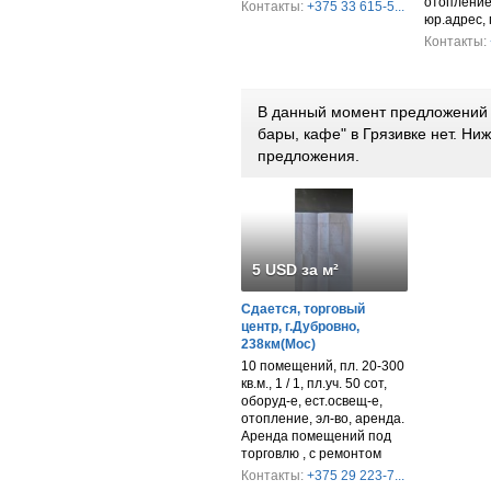
отопление,
Контакты:
+375 33 615-5...
юр.адрес,
Контакты:
В данный момент предложений п
бары, кафе" в Грязивке нет. Н
предложения.
5 USD за м²
Сдается, торговый
центр, г.Дубровно,
238км(Мос)
10 помещений, пл. 20-300
кв.м., 1 / 1, пл.уч. 50 сот,
оборуд-е, ест.освещ-е,
отопление, эл-во, аренда.
Аренда помещений под
торговлю , с ремонтом
Контакты:
+375 29 223-7...